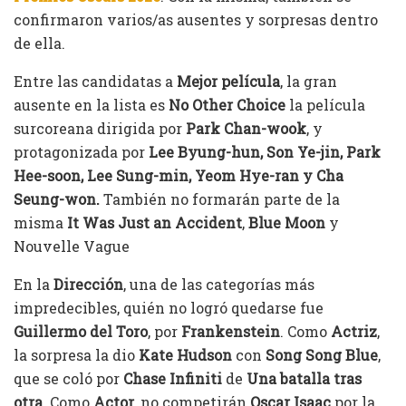
confirmaron varios/as ausentes y sorpresas dentro
de ella.
Entre las candidatas a
Mejor película
, la gran
ausente en la lista es
No Other Choice
la película
surcoreana dirigida por
Park Chan-wook
, y
protagonizada por
Lee Byung-hun, Son Ye-jin, Park
Hee-soon, Lee Sung-min, Yeom Hye-ran y Cha
Seung-won.
También no formarán parte de la
misma
It Was Just an Accident
,
Blue Moon
y
Nouvelle Vague
En la
Dirección
, una de las categorías más
impredecibles, quién no logró quedarse fue
Guillermo del Toro
, por
Frankenstein
. Como
Actriz
,
la sorpresa la dio
Kate Hudson
con
Song Song Blue
,
que se coló por
Chase Infiniti
de
Una batalla tras
otra
. Como
Actor
, no competirán
Oscar Isaac
por la