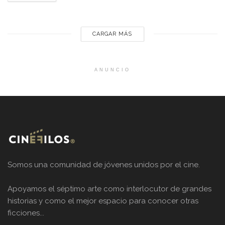
artificial en el cine: “Preferiría morir antes de usarla”,
aseguró en una...
CARGAR MÁS
ANUNCIO
Somos una comunidad de jóvenes unidos por el cine.
Apoyamos el séptimo arte como interlocutor de grandes
historias y como el mejor espacio para conocer otras
ficciones...