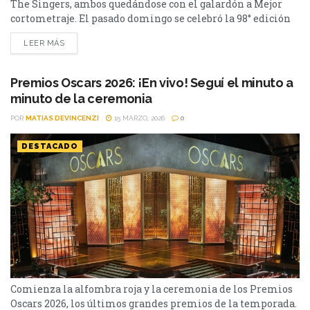
The Singers, ambos quedándose con el galardón a Mejor
cortometraje. El pasado domingo se celebró la 98° edición
de los Premios Oscars. En la misma, The Singers y Two
LEER MÁS
People Exchanging Saliva compartieron el premio a
mejor cortometraje, lo que marcó el séptimo empate en la
historia de los Premios Óscar...
Premios Oscars 2026: ¡En vivo! Seguí el minuto a
minuto de la ceremonia
POR
MATIAS DEVINCENZI
15 MARZO, 2026
0
DESTACADO
Comienza la alfombra roja y la ceremonia de los Premios
Oscars 2026, los últimos grandes premios de la temporada.