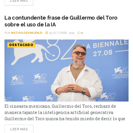
LEER MÁS
desde el mito ni desde la biografía ilustrada. Chloé Zhao
elige otro camino: el del silencio, la ausencia y la herida.
La película toma como punto de partida...
La contundente frase de Guillermo del Toro
sobre el uso de la IA
POR
MATIAS DEVINCENZI
29 OCTUBRE, 2025
0
DESTACADO
El cineasta mexicano, Guillermo del Toro, rechazó de
manera tajante la inteligencia artificial generativa.
Guillermo del Toro nunca ha tenido miedo de decir lo que
piensa. El director de El laberinto del fauno y La forma del
LEER MÁS
agua fue categórico al hablar sobre el uso de la inteligencia