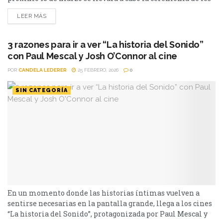
Premios Oscars 2026. En su 98° edición, tendrá varias
LEER MÁS
categorías reñidas. Si bien en la de Mejor actriz la gran
candidata es Jessie Buckley por Hamnet,...
3 razones para ir a ver “La historia del Sonido”
con Paul Mescal y Josh O’Connor al cine
POR
CANDELA LEDERER
25 FEBRERO, 2026
0
SIN CATEGORÍA
En un momento donde las historias íntimas vuelven a
sentirse necesarias en la pantalla grande, llega a los cines
“La historia del Sonido”, protagonizada por Paul Mescal y