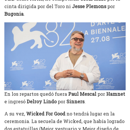
cinta dirigida por del Toro ni
Jesse Plemons
por
Bugonia
.
En los repartos quedó fuera
Paul Mescal
por
Hamnet
e ingresó
Delroy Lindo
por
Sinners
.
A su vez,
Wicked For Good
no tendrá lugar en la
ceremonia. La secuela de Wicked, que había logrado
dos estatuillas (Mejor vestuario y Mejor diseño de