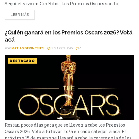
Seguí el vivo en Cinéfilos. Los Premios Oscars son la
ceremonia de premiaciones más importantes de la
LEER MÁS
industria cinematográfica, por lo que crea gran expectativa
conocer la lista de los nominados este 2026. La 98° edición
se llevará a cabo hoy....
¿Quién ganará en los Premios Oscars 2026? Votá
acá
POR
MATIAS DEVINCENZI
2 MARZO, 2026
0
DESTACADO
Restan pocos días para que se lleven a cabo los Premios
Oscars 2026. Votá a tu favorito/a en cada categoría acá. El
próximo 15 de marzo se llevará a cabo la ceremonia de los