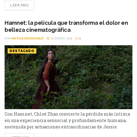
Josh O'Connor, una magistral película de amor LGBTQI+
LEER MÁS
que transforma la música en memoria viva y convierte lo
efímero en algo imposible de olvidar. Nominada a la
Palma de Oro en el...
Hamnet: la película que transforma el dolor en
belleza cinematográfica
POR
MATIAS DEVINCENZI
20 ENERO, 2026
0
DESTACADO
Con Hamnet, Chloé Zhao convierte la pérdida más íntima
en una experiencia sensorial y profundamente humana,
sostenida por actuaciones extraordinarias de Jessie
Buckley y Paul Mescal. Hamnet no se acerca a Shakespeare