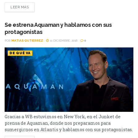
hincapié sobre el futuro de Aquaman en el Universo de DC.
LEER MÁS
Desde el comienzo de la entrevista Jason se siente como
un pez en el agua y así esta decorada toda...
Se estrena Aquaman y hablamos con sus
protagonistas
POR
MATIAS GUTIERREZ
11 DICIEMBRE, 2018
0
DE QUÉ VA
Gracias a WB estuvimos en New York, en el Junket de
prensa de Aquaman, donde nos preparamos para
sumergirnos en Atlantis y hablamos con sus protagonistas.
La nueva película de DC nos invita a sumergirnos en un