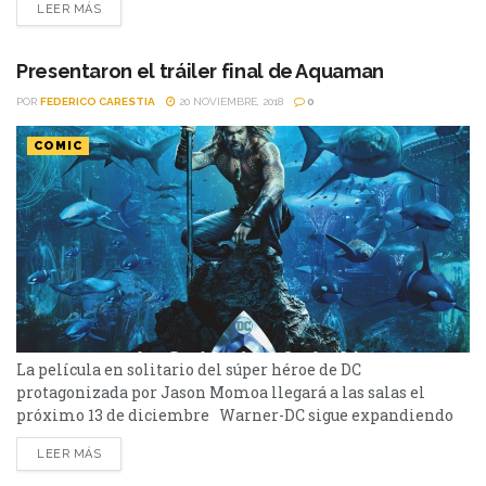
LEER MÁS
mundo submarino repleto de personajes y encantadoras
criaturas de las profundidades. Con grandes efectos
visuales y las últimas tecnologías, su director James Wan...
Presentaron el tráiler final de Aquaman
POR
FEDERICO CARESTIA
20 NOVIEMBRE, 2018
0
COMIC
La película en solitario del súper héroe de DC
protagonizada por Jason Momoa llegará a las salas el
próximo 13 de diciembre Warner-DC sigue expandiendo
su universo de súper héroes con películas en solitario y la
LEER MÁS
próxima en llegar será Aquaman, personaje interpretado
por Jason Momoa a quien vimos hacer un pequeño cameo