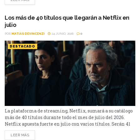
Soledad, además de Toda la verdad de mis mentiras. Como
películas estarán Susurran tu nombre y las sagas clásicas
de...
Los más de 40 títulos que llegarán a Netflix en
julio
POR
MATIAS DEVINCENZI
24 JUNIO, 2026
0
DESTACADO
La plataforma de streaming, Netflix, sumará a su catálogo
más de 40 títulos durante todo el mes de julio del 2026.
Netflix apuesta fuerte en julio con varios títulos. Serán 41
en total, entre los que se destacan: La casa de la pradera,
LEER MÁS
Heartstopper Forever y Enola Holmes 3. La lista completa,