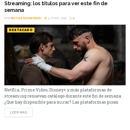
el menú tiene de todo. I Will Find You - Netflix Te
Streaming: los títulos para ver este fin de
encontraré es una miniserie basada en...
semana
POR
MATIAS DEVINCENZI
5 JUNIO, 2026
0
DESTACADO
Netflix, Prime Video, Disney+ y más plataformas de
streaming renuevan catálogo durante este fin de semana.
¿Qué hay disponible para mirar? Las plataformas pisan
fuerte con una batería de lanzamientos que combinan
LEER MÁS
producciones locales y adaptaciones ambiciosas. De Netflix
a Disney+, pasando por Prime Video y HBO Max, el menú
tiene de todo. Half Man – HBO Max Es una...