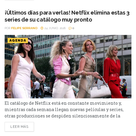
a continuación. Series Los peores vecinos del mundo...
¡Últimos días para verlas! Netflix elimina estas 3
series de su catálogo muy pronto
POR
FELIPE SERRANO
24 JUNIO, 2026
0
AGENDA
El catálogo de Netflix está en constante movimiento y,
mientras cada semana llegan nuevas películas y series,
otras producciones se despiden silenciosamente de la
plataforma. Esta vez, tres títulos muy diferentes entre sí
LEER MÁS
abandonarán el servicio en los próximos días: El bosque,
Sex and the City y Man to Man. Si todavía las tenías