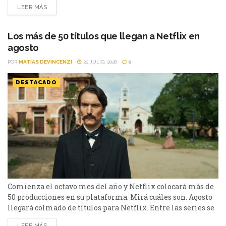
LEER MÁS
un thriller español cargado de tensión y conspiraciones,
hasta un documental de true crime, una inquietante
película de terror psicológico y el esperado regreso de...
Los más de 50 títulos que llegan a Netflix en
agosto
POR
MATIAS DEVINCENZI
22 JULIO, 2026
0
DESTACADO
Comienza el octavo mes del año y Netflix colocará más de
50 producciones en su plataforma. Mirá cuáles son. Agosto
llegará colmado de títulos para Netflix. Entre las series se
destacan: Moria y la segunda parte de Cien Años de
LEER MÁS