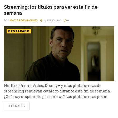
pendientes o pensabas volver a verlas,...
Streaming: los títulos para ver este fin de
semana
POR
MATIAS DEVINCENZI
19 JUNIO, 2026
0
DESTACADO
Netflix, Prime Video, Disney+ y más plataformas de
streaming renuevan catálogo durante este fin de semana.
¿Qué hay disponible para mirar? Las plataformas pisan
fuerte con una batería de lanzamientos que combinan
LEER MÁS
producciones locales y adaptaciones ambiciosas.
De Netflix a Disney+, pasando por Prime Video y HBO Max,