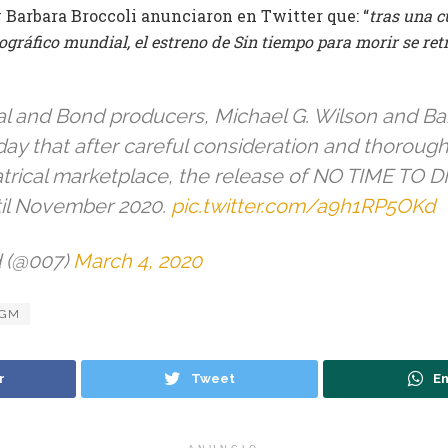
 Barbara Broccoli anunciaron en Twitter que: “
tras una 
gráfico mundial, el estreno de Sin tiempo para morir se ret
 and Bond producers, Michael G. Wilson and Bar
y that after careful consideration and thorough
atrical marketplace, the release of NO TIME TO DI
il November 2020.
pic.twitter.com/a9h1RP5OKd
 (@007)
March 4, 2020
GM
r
Tweet
En