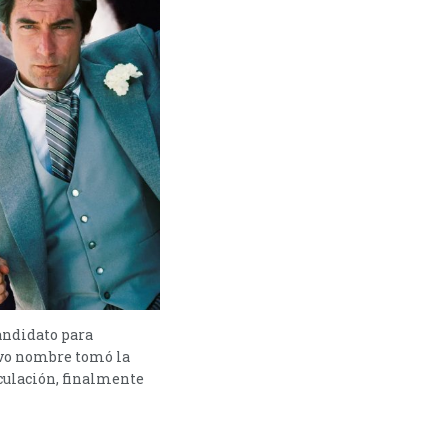
andidato para
evo nombre tomó la
eculación, finalmente