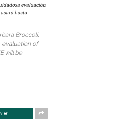
cuidadosa evaluación
rasará hasta
bara Broccoli,
 evaluation of
E will be
viar