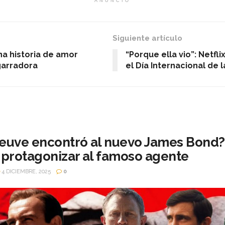
ANUNCIO
Siguiente artículo
Una historia de amor
“Porque ella vio”: Netfl
garradora
el Día Internacional de l
neuve encontró al nuevo James Bond? 
a protagonizar al famoso agente
4 DICIEMBRE, 2025
0