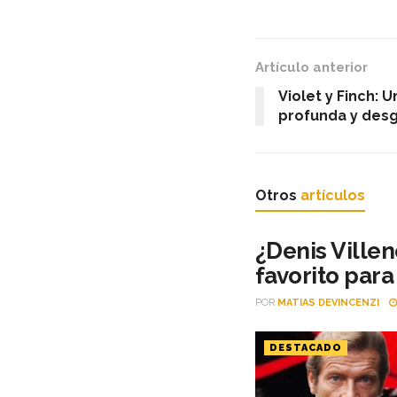
Artículo anterior
Violet y Finch: 
profunda y des
Otros
artículos
¿Denis Ville
favorito par
POR
MATIAS DEVINCENZI
DESTACADO