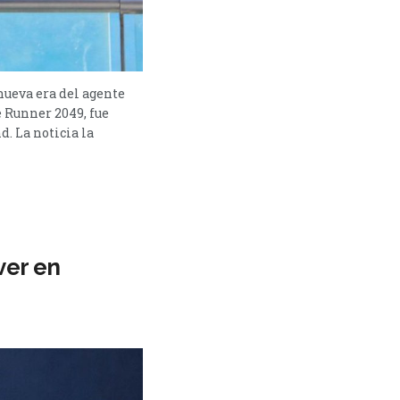
 nueva era del agente
e Runner 2049, fue
. La noticia la
ver en