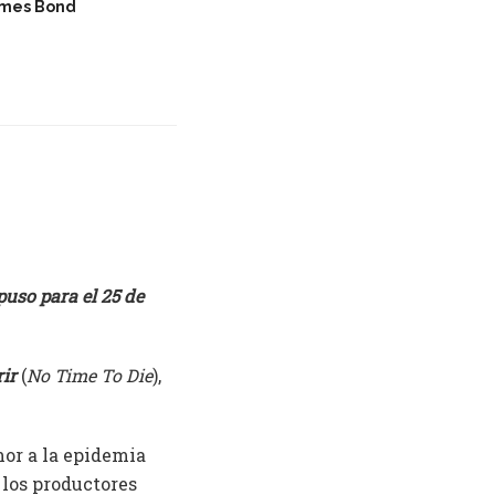
ames Bond
puso para el 25 de
ir
(
No Time To Die
),
mor a la epidemia
los productores