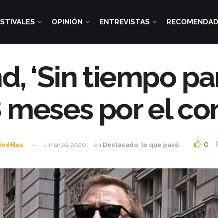
STIVALES
OPINIÓN
ENTREVISTAS
RECOMENDA
, ‘Sin tiempo para
8 meses por el co
0
inéfilos
4 marzo, 2020
en
Destacado
,
lo que pasó