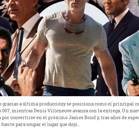
 gracias a última produccióny se posiciona como el principal c
vo 007, mientras Denis Villeneuve avanza con la entrega. Un nu
a por convertirse en el próximo James Bond y, tras años de esp
fuerte para ocupar el lugar que dejó...