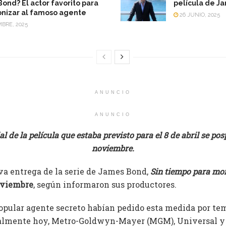
ond? El actor favorito para
película de J
nizar al famoso agente
26 JUNIO, 2025
MBRE, 2025
ANUNCIO
ANUNCIO
l de la película que estaba previsto para el 8 de abril se pos
noviembre.
eva entrega de la serie de James Bond,
Sin tiempo para mor
oviembre
, según informaron sus productores.
opular agente secreto habían pedido esta medida por te
nalmente hoy, Metro-Goldwyn-Mayer (MGM), Universal y 