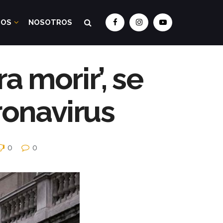
DOS
NOSOTROS
 morir’, se
ronavirus
0
0