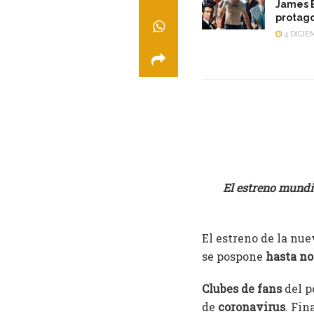
James B
protago
4 DICIE
El estreno mundia
El estreno de la nu
se pospone
hasta n
Clubes de fans
del p
de
coronavirus
. Fi