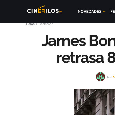
NOVEDADES
FE
Home
Destacado
James Bond
retrasa 
por
c