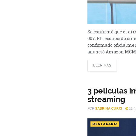
Se confirmó que el dir
007. El reconocido cin
confirmado oficialmen
anunció Amazon MGM St
LEER MÁS
3 películas 
streaming
POR
SABRINA CURCI
22 N
DESTACADO