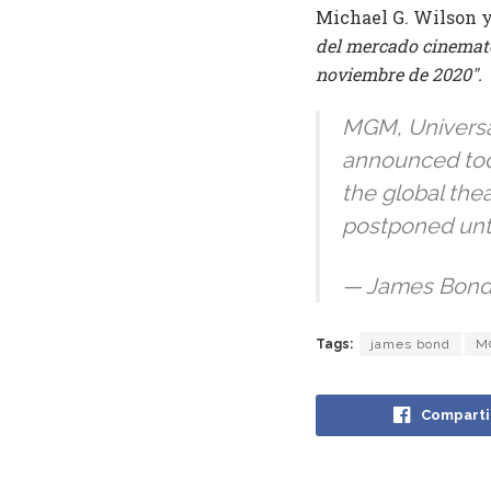
Michael G. Wilson y
del mercado cinemato
noviembre de 2020″.
MGM, Universal
announced toda
the global the
postponed unt
— James Bond
Tags:
james bond
M
Comparti