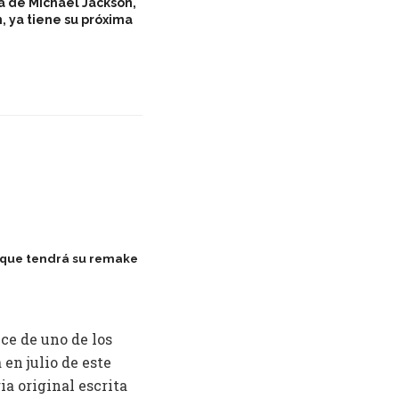
a de Michael Jackson,
, ya tiene su próxima
4 que tendrá su remake
ce de uno de los
 en julio de este
a original escrita