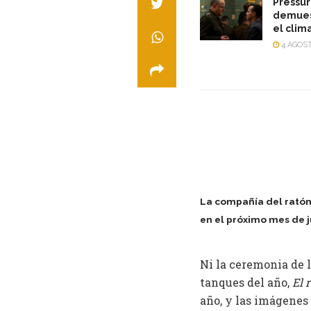
Pressur
demuest
el clim
4 AGOST
La compañía del ratón 
en el próximo mes de j
Ni la ceremonia de 
tanques del año,
El 
año, y las imágenes 