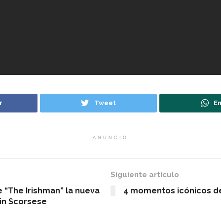
r
Tweet
En
ANUNCIO
Siguiente artículo
e “The Irishman” la nueva
4 momentos icónicos de
tin Scorsese