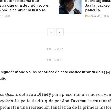
e: el tenso drama que
El protagonist
ra que una decisión sobre
Jaafar Jackson
a podía cambiar la historia
película
O, 2026
4 AGOSTO, 2026
ANUNCIO
ANUNCIO
sigue tentando a los fanáticos de este clásico infantil de 199
ulio
los Oscars detuvo a
Disney
para presentar un nuevo avan
rey
león
. La película dirigida por
Jon Favreau
se estrenará
prometen una recreación fantástica de la primera histori