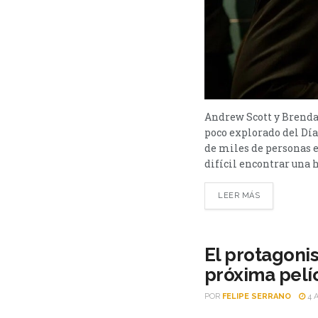
Andrew Scott y Brendan
poco explorado del Día
de miles de personas e
difícil encontrar una h
LEER MÁS
El protagonis
próxima pelí
POR
FELIPE SERRANO
4 