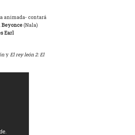
la animada- contará
,
Beyonce
(Nala)
s Earl
eón
y
El rey león 2: El