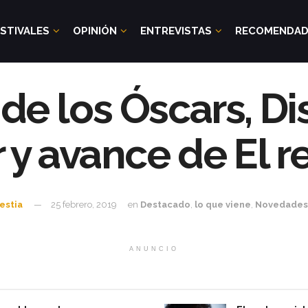
STIVALES
OPINIÓN
ENTREVISTAS
RECOMENDA
de los Óscars, Di
 y avance de El r
estia
25 febrero, 2019
en
Destacado
,
lo que viene
,
Novedades
ANUNCIO