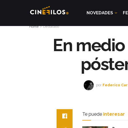
NOVEDADES
FE
Home
Destacado
En medio 
póster
por
Federico Car
Te puede
interesar