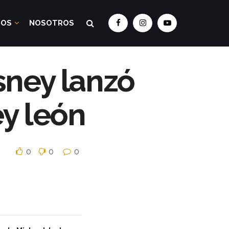
DOS
NOSOTROS
sney lanzó
ey león
0
0
0