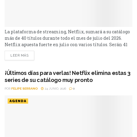
más de 40 títulos durante todo el mes de julio del 2026.
Netflix apuesta fuerte en julio con varios títulos. Serán 41
en total, entre los que se destacan: La casa de la pradera,
LEER MÁS
Heartstopper Forever y Enola Holmes 3. La lista completa,
a continuación. Series Los peores vecinos del mundo...
¡Últimos días para verlas! Netflix elimina estas 3
series de su catálogo muy pronto
POR
FELIPE SERRANO
24 JUNIO, 2026
0
AGENDA
El catálogo de Netflix está en constante movimiento y,
mientras cada semana llegan nuevas películas y series,