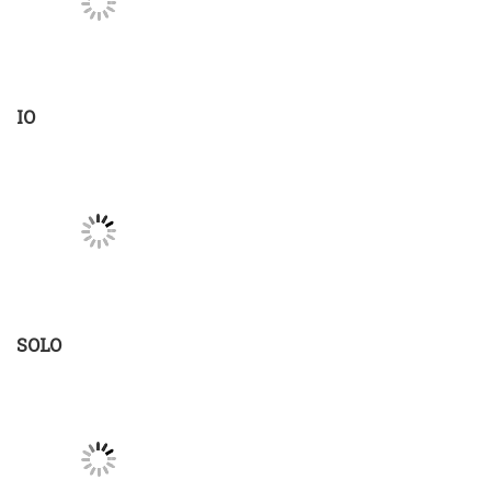
SOLO
El potro: Lo mejor del amor