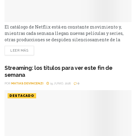
otras producciones se despiden silenciosamente de la
plataforma. Esta vez, tres títulos muy diferentes entre sí
LEER MÁS
abandonarán el servicio en los próximos días: El bosque,
Sex and the City y Man to Man. Si todavía las tenías
pendientes o pensabas volver a verlas,...
Streaming: los títulos para ver este fin de
semana
POR
MATIAS DEVINCENZI
19 JUNIO, 2026
0
DESTACADO
Netflix, Prime Video, Disney+ y más plataformas de
streaming renuevan catálogo durante este fin de semana.
¿Qué hay disponible para mirar? Las plataformas pisan