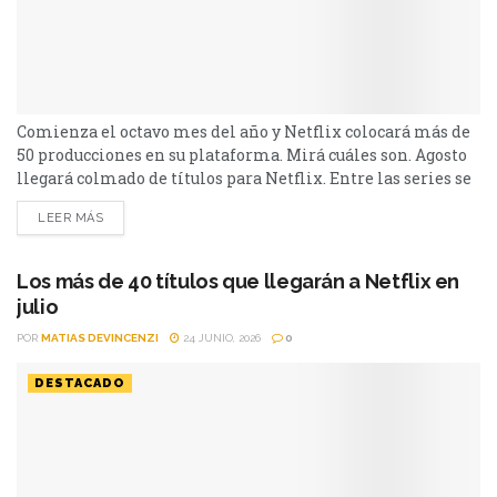
50 producciones en su plataforma. Mirá cuáles son. Agosto
llegará colmado de títulos para Netflix. Entre las series se
destacan: Moria y la segunda parte de Cien Años de
LEER MÁS
Soledad, además de Toda la verdad de mis mentiras. Como
películas estarán Susurran tu nombre y las sagas clásicas
de...
Los más de 40 títulos que llegarán a Netflix en
julio
POR
MATIAS DEVINCENZI
24 JUNIO, 2026
0
DESTACADO
La plataforma de streaming, Netflix, sumará a su catálogo