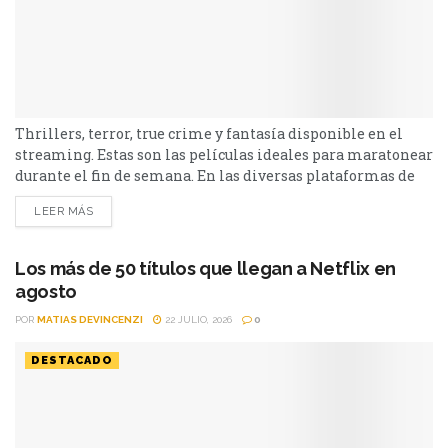
Thrillers, terror, true crime y fantasía disponible en el
streaming. Estas son las películas ideales para maratonear
durante el fin de semana. En las diversas plataformas de
streaming aparecen propuestas para todos los gustos: desde
LEER MÁS
un thriller español cargado de tensión y conspiraciones,
hasta un documental de true crime, una inquietante
película de terror psicológico y el esperado regreso de...
Los más de 50 títulos que llegan a Netflix en
agosto
POR
MATIAS DEVINCENZI
22 JULIO, 2026
0
DESTACADO
Comienza el octavo mes del año y Netflix colocará más de