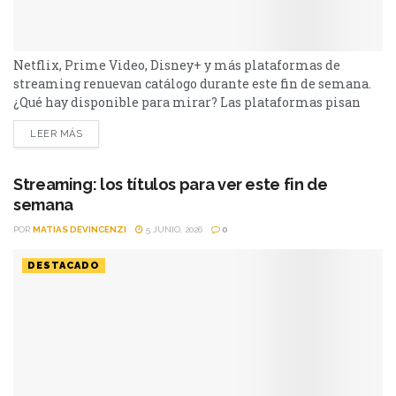
fuerte con una batería de lanzamientos que combinan
LEER MÁS
producciones locales y adaptaciones ambiciosas.
De Netflix a Disney+, pasando por Prime Video y HBO Max,
el menú tiene de todo. I Will Find You - Netflix Te
Streaming: los títulos para ver este fin de
encontraré es una miniserie basada en...
semana
POR
MATIAS DEVINCENZI
5 JUNIO, 2026
0
DESTACADO
Netflix, Prime Video, Disney+ y más plataformas de
streaming renuevan catálogo durante este fin de semana.
¿Qué hay disponible para mirar? Las plataformas pisan
fuerte con una batería de lanzamientos que combinan