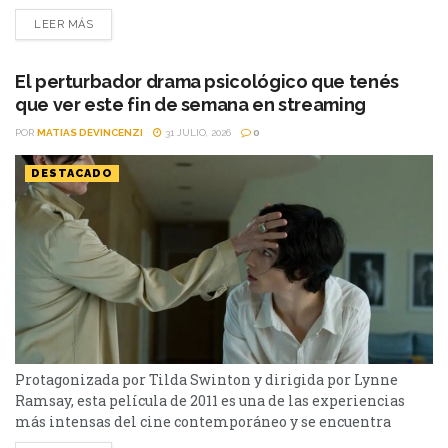
paso en Hollywood. El actor fue confirmado como parte del
LEER MÁS
elenco de una nueva película de acción que estará
encabezada por un ganador del Premio Oscar cuya figura ha
estado rodeada de...
El perturbador drama psicológico que tenés
que ver este fin de semana en streaming
POR
MATIAS DEVINCENZI
31 JULIO, 2026
0
DESTACADO
Protagonizada por Tilda Swinton y dirigida por Lynne
Ramsay, esta película de 2011 es una de las experiencias
más intensas del cine contemporáneo y se encuentra
disponible en streaming. Hay películas que entretienen y