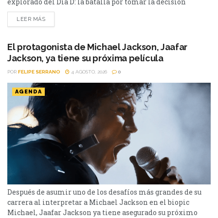
explorado del Día D: la batalla por tomar la decisión
correcta cuando el tiempo podía definir el destino de
LEER MÁS
miles de personas en Pressure. Después de décadas de
películas sobre la Segunda Guerra Mundial, parecía difícil
encontrar una historia inédita sobre uno...
El protagonista de Michael Jackson, Jaafar
Jackson, ya tiene su próxima película
POR
FELIPE SERRANO
4 AGOSTO, 2026
0
AGENDA
Después de asumir uno de los desafíos más grandes de su
carrera al interpretar a Michael Jackson en el biopic
Michael, Jaafar Jackson ya tiene asegurado su próximo