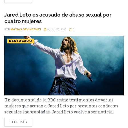
imponentes para recrear el viaje de Odiseo. El rodaje se
llevó a cabo en distintos puntos del mundo, con especial
atención a lugares que...
Jared Leto es acusado de abuso sexual por
cuatro mujeres
POR
MATIAS DEVINCENZI
29 JULIO, 2026
0
DESTACADO
Un documental de la BBC reúne testimonios de varias
mujeres que acusan a Jared Leto por presuntas conductas
sexuales inapropiadas. Jared Leto vuelve a ser noticia,
aunque esta vez lejos de la pantalla. El actor ganador del
LEER MÁS
Oscar y líder de Thirty Seconds to Mars enfrenta una nueva