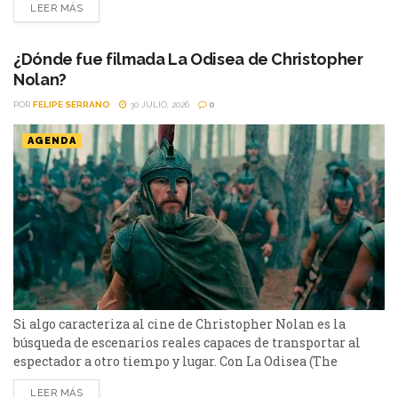
LEER MÁS
otras que dejan una marca difícil de borrar. Tenemos que
hablar de Kevin (2011) pertenece a este último grupo.
Basada en la novela homónima de Lionel...
¿Dónde fue filmada La Odisea de Christopher
Nolan?
POR
FELIPE SERRANO
30 JULIO, 2026
0
AGENDA
Si algo caracteriza al cine de Christopher Nolan es la
búsqueda de escenarios reales capaces de transportar al
espectador a otro tiempo y lugar. Con La Odisea (The
Odyssey), el director volvió a apostar por paisajes
LEER MÁS