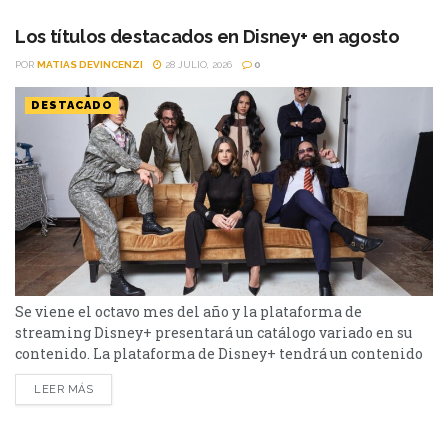
ola de denuncias tras el estreno del documental "Jared
Leto: Hollywood's Dark...
Los títulos destacados en Disney+ en agosto
POR
MATIAS DEVINCENZI
28 JULIO, 2026
0
DESTACADO
Se viene el octavo mes del año y la plataforma de
streaming Disney+ presentará un catálogo variado en su
contenido. La plataforma de Disney+ tendrá un contenido
variado durante el mes de agosto. Desde Star Wars: Visions
LEER MÁS
- La Novena Jedi hasta Animales, la lista es extensa.
Conócela a continuación. Los hechiceros más allá de
Waverly Place - Temporada 3...