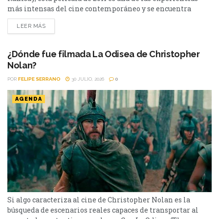
más intensas del cine contemporáneo y se encuentra
disponible en streaming. Hay películas que entretienen y
LEER MÁS
otras que dejan una marca difícil de borrar. Tenemos que
hablar de Kevin (2011) pertenece a este último grupo.
Basada en la novela homónima de Lionel...
¿Dónde fue filmada La Odisea de Christopher
Nolan?
POR
FELIPE SERRANO
30 JULIO, 2026
0
AGENDA
Si algo caracteriza al cine de Christopher Nolan es la
búsqueda de escenarios reales capaces de transportar al