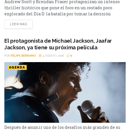
Andrew Scott y Brendan Fraser protagonizan un intenso
thriller histórico que pone el foco en un costado poco
explorado del Día D: la batalla por tomar la decisión
correcta cuando el tiempo podía definir el destino de
LEER MÁS
miles de personas en Pressure. Después de décadas de
películas sobre la Segunda Guerra Mundial, parecía difícil
encontrar una historia inédita sobre uno...
El protagonista de Michael Jackson, Jaafar
Jackson, ya tiene su próxima película
POR
FELIPE SERRANO
4 AGOSTO, 2026
0
AGENDA
Después de asumir uno de los desafíos más grandes de su