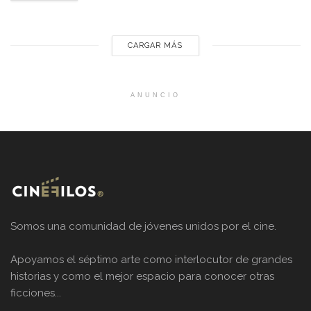
Conócela a continuación. Los hechiceros más allá de
Waverly Place - Temporada 3...
CARGAR MÁS
ANUNCIO
Somos una comunidad de jóvenes unidos por el cine.
Apoyamos el séptimo arte como interlocutor de grandes
historias y como el mejor espacio para conocer otras
ficciones...