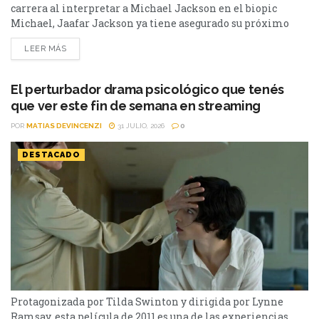
carrera al interpretar a Michael Jackson en el biopic
Michael, Jaafar Jackson ya tiene asegurado su próximo
paso en Hollywood. El actor fue confirmado como parte del
LEER MÁS
elenco de una nueva película de acción que estará
encabezada por un ganador del Premio Oscar cuya figura ha
estado rodeada de...
El perturbador drama psicológico que tenés
que ver este fin de semana en streaming
POR
MATIAS DEVINCENZI
31 JULIO, 2026
0
DESTACADO
Protagonizada por Tilda Swinton y dirigida por Lynne
Ramsay, esta película de 2011 es una de las experiencias