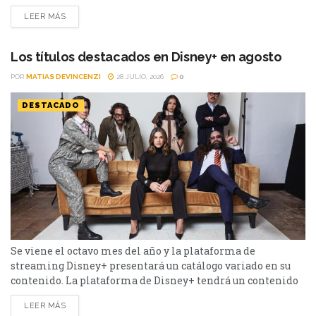
aunque esta vez lejos de la pantalla. El actor ganador del
LEER MÁS
Oscar y líder de Thirty Seconds to Mars enfrenta una nueva
ola de denuncias tras el estreno del documental "Jared
Leto: Hollywood's Dark...
Los títulos destacados en Disney+ en agosto
POR
MATIAS DEVINCENZI
28 JULIO, 2026
0
DESTACADO
Se viene el octavo mes del año y la plataforma de
streaming Disney+ presentará un catálogo variado en su
contenido. La plataforma de Disney+ tendrá un contenido
variado durante el mes de agosto. Desde Star Wars: Visions
LEER MÁS
- La Novena Jedi hasta Animales, la lista es extensa.