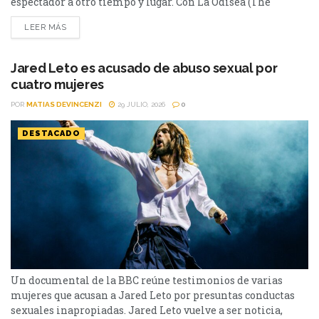
espectador a otro tiempo y lugar. Con La Odisea (The
Odyssey), el director volvió a apostar por paisajes
LEER MÁS
imponentes para recrear el viaje de Odiseo. El rodaje se
llevó a cabo en distintos puntos del mundo, con especial
atención a lugares que...
Jared Leto es acusado de abuso sexual por
cuatro mujeres
POR
MATIAS DEVINCENZI
29 JULIO, 2026
0
DESTACADO
Un documental de la BBC reúne testimonios de varias
mujeres que acusan a Jared Leto por presuntas conductas
sexuales inapropiadas. Jared Leto vuelve a ser noticia,