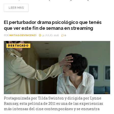
paso en Hollywood. El actor fue confirmado como parte del
LEER MÁS
elenco de una nueva película de acción que estará
encabezada por un ganador del Premio Oscar cuya figura ha
estado rodeada de...
El perturbador drama psicológico que tenés
que ver este fin de semana en streaming
POR
MATIAS DEVINCENZI
31 JULIO, 2026
0
DESTACADO
Protagonizada por Tilda Swinton y dirigida por Lynne
Ramsay, esta película de 2011 es una de las experiencias
más intensas del cine contemporáneo y se encuentra