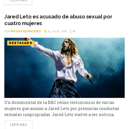
LEER MÁS
imponentes para recrear el viaje de Odiseo. El rodaje se
llevó a cabo en distintos puntos del mundo, con especial
atención a lugares que...
Jared Leto es acusado de abuso sexual por
cuatro mujeres
POR
MATIAS DEVINCENZI
29 JULIO, 2026
0
DESTACADO
Un documental de la BBC reúne testimonios de varias
mujeres que acusan a Jared Leto por presuntas conductas
sexuales inapropiadas. Jared Leto vuelve a ser noticia,
aunque esta vez lejos de la pantalla. El actor ganador del
LEER MÁS
Oscar y líder de Thirty Seconds to Mars enfrenta una nueva