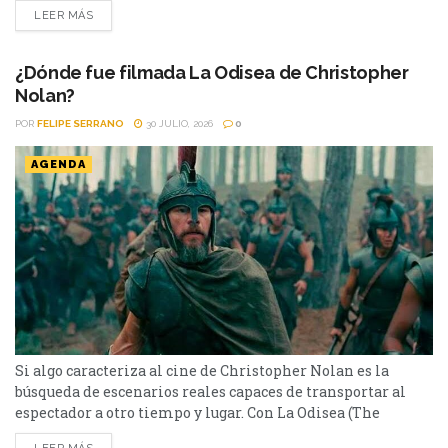
disponible en streaming. Hay películas que entretienen y
LEER MÁS
otras que dejan una marca difícil de borrar. Tenemos que
hablar de Kevin (2011) pertenece a este último grupo.
Basada en la novela homónima de Lionel...
¿Dónde fue filmada La Odisea de Christopher
Nolan?
POR
FELIPE SERRANO
30 JULIO, 2026
0
AGENDA
Si algo caracteriza al cine de Christopher Nolan es la
búsqueda de escenarios reales capaces de transportar al
espectador a otro tiempo y lugar. Con La Odisea (The
Odyssey), el director volvió a apostar por paisajes