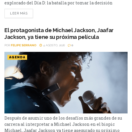
explorado del Día D: la batalla por tomar la decisión
correcta cuando el tiempo podía definir el destino de
LEER MÁS
miles de personas en Pressure. Después de décadas de
películas sobre la Segunda Guerra Mundial, parecía difícil
encontrar una historia inédita sobre uno...
El protagonista de Michael Jackson, Jaafar
Jackson, ya tiene su próxima película
POR
FELIPE SERRANO
4 AGOSTO, 2026
0
AGENDA
Después de asumir uno de los desafíos más grandes de su
carrera al interpretar a Michael Jackson en el biopic
Michael, Jaafar Jackson ya tiene asegurado su próximo