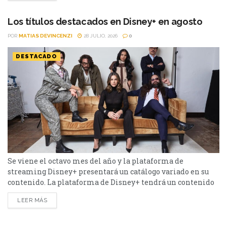
ola de denuncias tras el estreno del documental "Jared
Leto: Hollywood's Dark...
Los títulos destacados en Disney+ en agosto
POR
MATIAS DEVINCENZI
28 JULIO, 2026
0
DESTACADO
Se viene el octavo mes del año y la plataforma de
streaming Disney+ presentará un catálogo variado en su
contenido. La plataforma de Disney+ tendrá un contenido
variado durante el mes de agosto. Desde Star Wars: Visions
LEER MÁS
- La Novena Jedi hasta Animales, la lista es extensa.
Conócela a continuación. Los hechiceros más allá de
Waverly Place - Temporada 3...