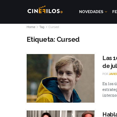
NOVEDADES
FE
Home
Tag
Cursed
Etiqueta:
Cursed
Las 1
de jul
POR
JAVI
En los 
estrate
internos.
Habla