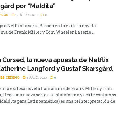
gård por “Maldita”
FILOS
17 JULIO, 2020
0
a a Netflix la serie Basada en la exitosa novela
a de Frank Miller y Tom Wheeler La serie ...
 Cursed, la nueva apuesta de Netflix
atherine Langford y Gustaf Skarsgård
ES CEDEÑO
3 JULIO, 2020
0
en la exitosa novela homónima de Frank Miller y Tom
, llega una nueva serie a la plataforma y acá te contamos de qué
(Maldita para Latinoamérica) es una reinterpretación de