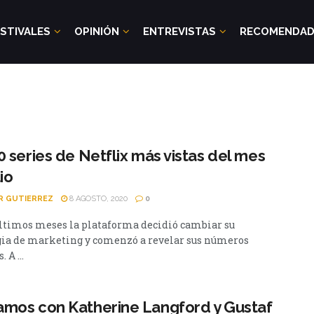
STIVALES
OPINIÓN
ENTREVISTAS
RECOMENDA
0 series de Netflix más vistas del mes
io
ER GUTIERREZ
8 AGOSTO, 2020
0
últimos meses la plataforma decidió cambiar su
gia de marketing y comenzó a revelar sus números
 A ...
mos con Katherine Langford y Gustaf