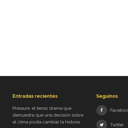
Entradas recientes
Seguinos
Pressure: el tenso drama que
Facebo
demuestra que una decisión sobre
el clima podía cambiar la historia
Twitter