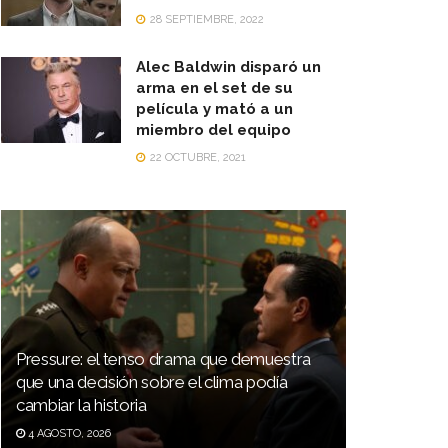
28 SEPTIEMBRE, 2022
Alec Baldwin disparó un
arma en el set de su
película y mató a un
miembro del equipo
22 OCTUBRE, 2021
 va.
Pressure: el tenso drama que demuestra
que una decisión sobre el clima podía
cambiar la historia
4 AGOSTO, 2026