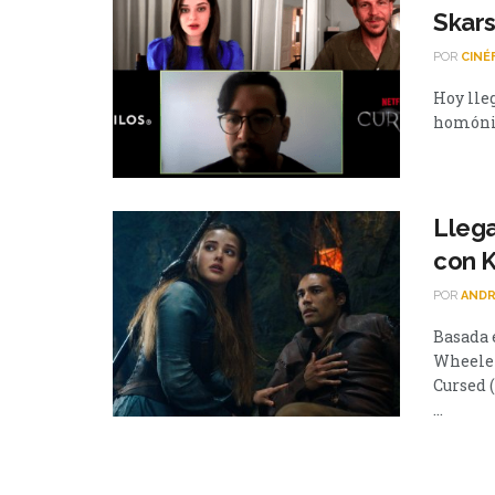
Skars
POR
CINÉ
Hoy lleg
homónim
Llega
con K
POR
ANDR
Basada 
Wheeler
Cursed 
...