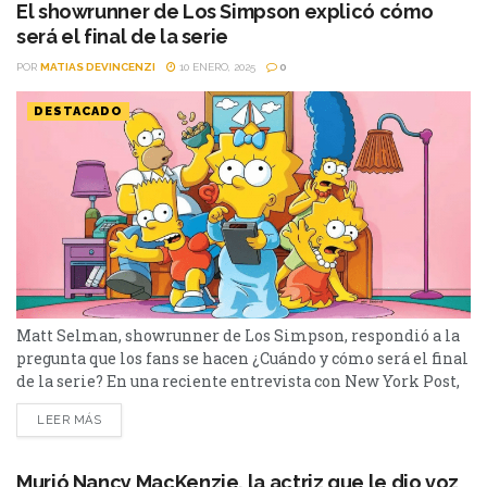
El showrunner de Los Simpson explicó cómo
será el final de la serie
POR
MATIAS DEVINCENZI
10 ENERO, 2025
0
DESTACADO
Matt Selman, showrunner de Los Simpson, respondió a la
pregunta que los fans se hacen ¿Cuándo y cómo será el final
de la serie? En una reciente entrevista con New York Post,
Matt Selman, productor ejecutivo y showrunner de la serie,
LEER MÁS
habló sobre su visión para el cierre definitivo de la familia
Simpson. Aunque la fecha de ese adiós aún...
Murió Nancy MacKenzie, la actriz que le dio voz