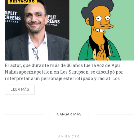
DESTACADO
El actor, que durante más de 30 años fue la voz de Apu
Nahasapeemapetilon en Los Simpson, se disculpó por
interpretar a un personaje esteriotipado y racial. Los
Simpson es una sitcom de animación que siempre ha
LEER MÁS
tocado temas polémicos, de los cuales, en varios se les ha
ido la mano. En el 2017 The Problem with Apu que fue...
CARGAR MÁS
ANUNCIO