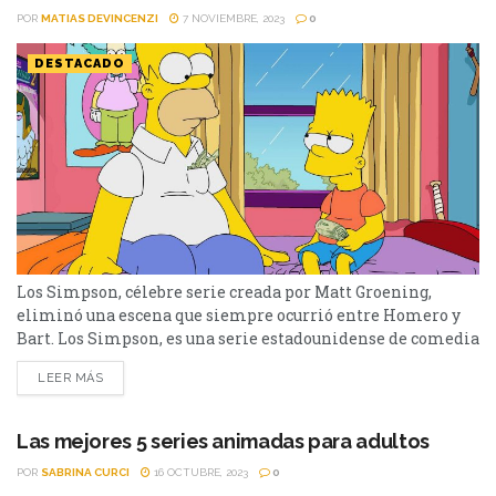
POR
MATIAS DEVINCENZI
7 NOVIEMBRE, 2023
0
DESTACADO
Los Simpson, célebre serie creada por Matt Groening,
eliminó una escena que siempre ocurrió entre Homero y
Bart. Los Simpson, es una serie estadounidense de comedia
en formato de animación, creada por Matt Groening para
LEER MÁS
Fox Broadcasting Company y emitida en varios países del
mundo. La serie es una sátira de la sociedad
estadounidense que narra la vida y el...
Las mejores 5 series animadas para adultos
POR
SABRINA CURCI
16 OCTUBRE, 2023
0