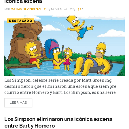
icónica escena
POR
MATIAS DEVINCENZI
13 NOVIEMBRE, 2023
0
DESTACADO
Los Simpson, célebre serie creada por Matt Groening,
desmintieron que eliminaron una escena que siempre
ocurrió entre Homero y Bart. Los Simpson, es una serie
estadounidense de comedia en formato de animación,
LEER MÁS
creada por Matt Groening para Fox Broadcasting Company
y emitida en varios países del mundo. La serie es una
sátira de la sociedad estadounidense que narra la vida y el...
Los Simpson eliminaron una icónica escena
entre Bart y Homero