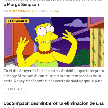
a Marge Simpson
POR
FELIPE SERRANO
18 JUNIO, 2024
0
DESTACADO
En el día de ayer falleció la actriz de doblaje que interpretó
a Marge Simpson durante las primeras temporadas de la
serie. Nancy MacKenzie fue la actriz de doblaje que le puso
la voz a la madre de la familia Simpson para toda
LEER MÁS
Latinoamérica durante las primeras temporadas, Ayer, sus
hijas en la ficción, confirmaron que la actriz murió a los...
Los Simpson desmintieron la eliminación de una