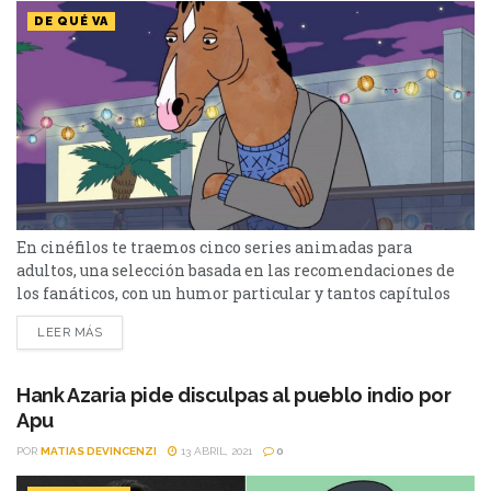
DE QUÉ VA
En cinéfilos te traemos cinco series animadas para
adultos, una selección basada en las recomendaciones de
los fanáticos, con un humor particular y tantos capítulos
memorables “Los Simpson” es un ejemplo de una de las
LEER MÁS
comedias animadas más famosas de la televisión y un
fenómeno social, cultural y generacional. Pero hay muchas
otras series animadas para adultos que destacan y...
Hank Azaria pide disculpas al pueblo indio por
Apu
POR
MATIAS DEVINCENZI
13 ABRIL, 2021
0