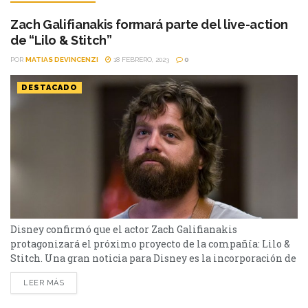
Zach Galifianakis formará parte del live-action
de “Lilo & Stitch”
POR
MATIAS DEVINCENZI
18 FEBRERO, 2023
0
DESTACADO
Disney confirmó que el actor Zach Galifianakis
protagonizará el próximo proyecto de la compañía: Lilo &
Stitch. Una gran noticia para Disney es la incorporación de
Zach Galifianakis para protagonizar el nuevo live-action
LEER MÁS
de Lilo & Stitch. Dean Fleischer Camp, director de la
película nominda a Mejor Película Animada por los