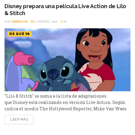
Premios Oscar, Marcel the Shell With Shoes On, será el
Disney prepara una película Live Action de Lilo
encargado...
& Stitch
POR
CINÉFILOS
6 FEBRERO, 2020
0
DE QUÉ VA
"Lilo & Stitch" se suma a la lista de adaptaciones
que Disney está realizando en versión Live Action. Según
indica el medio The Hollywood Reporter, Mike Van Waes
será el guionista y Dan Lin y Jonathan Eirich serán los
LEER MÁS
productores de una nueva versión de Lilo y Stitch. Como
recordarán los fanáticos de Disney, Lilo & Stitch se
desarrolla en Hawai y cuenta la historia de una...