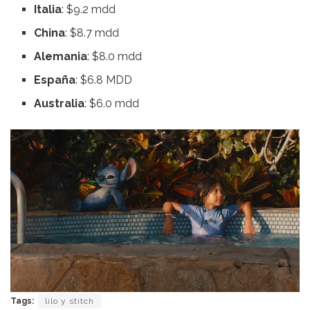
Italia
: $9.2 mdd
China
: $8.7 mdd
Alemania
: $8.0 mdd
España
: $6.8 MDD
Australia
: $6.0 mdd
Tags:
lilo y stitch