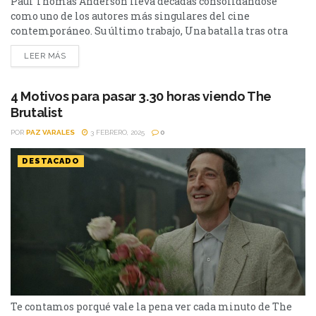
Paul Thomas Anderson lleva décadas consolidándose
como uno de los autores más singulares del cine
contemporáneo. Su último trabajo, Una batalla tras otra
(One Battle After Another, 2025), lo vuelve a colocar en el
LEER MÁS
centro de la conversación cinematográfica de la
temporada, y estas son cinco razones por las que merece el
Oscar. 1. Una carrera que ya es una...
4 Motivos para pasar 3.30 horas viendo The
Brutalist
POR
PAZ VARALES
3 FEBRERO, 2025
0
DESTACADO
Te contamos porqué vale la pena ver cada minuto de The