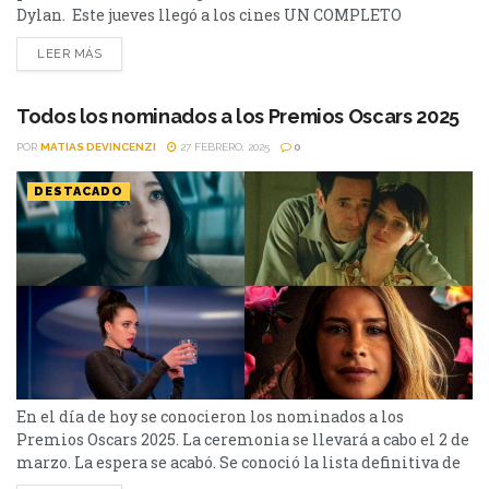
Dylan. Este jueves llegó a los cines UN COMPLETO
DESCONOCIDO, la nueva película dirigida por James
LEER MÁS
Mangold (Ford vs Ferrari) y protagonizada por el actor
Timothée Chalamet que transporta a las audiencias al
corazón de la escena folk de Nueva York de comienzos...
Todos los nominados a los Premios Oscars 2025
POR
MATIAS DEVINCENZI
27 FEBRERO, 2025
0
DESTACADO
En el día de hoy se conocieron los nominados a los
Premios Oscars 2025. La ceremonia se llevará a cabo el 2 de
marzo. La espera se acabó. Se conoció la lista definitiva de
cada sección para los Premios Oscars 2025. La 97.ª edición