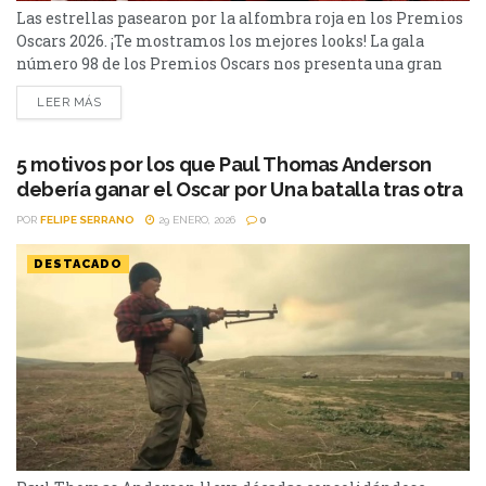
Las estrellas pasearon por la alfombra roja en los Premios
Oscars 2026. ¡Te mostramos los mejores looks! La gala
número 98 de los Premios Oscars nos presenta una gran
cantidad de estrellas en su alfombra roja y ceremonia.
LEER MÁS
Algunos de ellos fueron: Javier Bardem llegó con un pin
que dice 'No a la guerra”, por la iniciada guerra en Irán....
5 motivos por los que Paul Thomas Anderson
debería ganar el Oscar por Una batalla tras otra
POR
FELIPE SERRANO
29 ENERO, 2026
0
DESTACADO