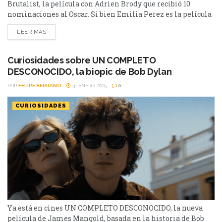
Brutalist, la película con Adrien Brody que recibió 10
nominaciones al Oscar. Si bien Emilia Perez es la película
con más nominaciones al Oscar y está en boca de todos por
LEER MÁS
los polémicos dichos de su protagonista, discretamente
The Brutalist recibió 10 nominaciones al Oscar y es la
favorita...
Curiosidades sobre UN COMPLETO
DESCONOCIDO, la biopic de Bob Dylan
POR
FELIPE SERRANO
31 ENERO, 2025
0
CURIOSIDADES
Ya está en cines UN COMPLETO DESCONOCIDO, la nueva
película de James Mangold, basada en la historia de Bob