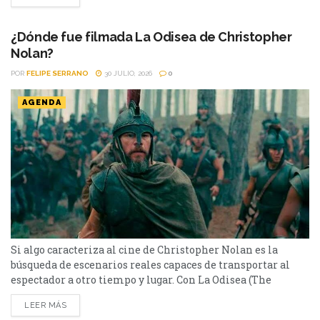
otras que dejan una marca difícil de borrar. Tenemos que
hablar de Kevin (2011) pertenece a este último grupo.
Basada en la novela homónima de Lionel...
¿Dónde fue filmada La Odisea de Christopher
Nolan?
POR
FELIPE SERRANO
30 JULIO, 2026
0
AGENDA
Si algo caracteriza al cine de Christopher Nolan es la
búsqueda de escenarios reales capaces de transportar al
espectador a otro tiempo y lugar. Con La Odisea (The
Odyssey), el director volvió a apostar por paisajes
LEER MÁS
imponentes para recrear el viaje de Odiseo. El rodaje se