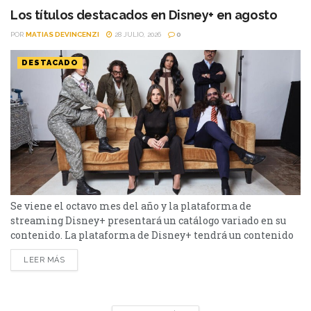
Leto: Hollywood's Dark...
Los títulos destacados en Disney+ en agosto
POR
MATIAS DEVINCENZI
28 JULIO, 2026
0
DESTACADO
Se viene el octavo mes del año y la plataforma de
streaming Disney+ presentará un catálogo variado en su
contenido. La plataforma de Disney+ tendrá un contenido
variado durante el mes de agosto. Desde Star Wars: Visions
LEER MÁS
- La Novena Jedi hasta Animales, la lista es extensa.
Conócela a continuación. Los hechiceros más allá de
Waverly Place - Temporada 3...