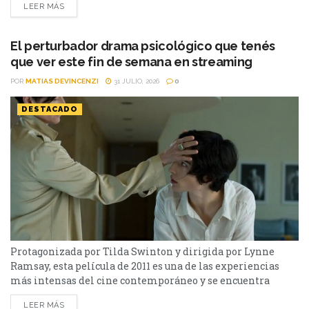
LEER MÁS
elenco de una nueva película de acción que estará
encabezada por un ganador del Premio Oscar cuya figura ha
estado rodeada de...
El perturbador drama psicológico que tenés
que ver este fin de semana en streaming
POR
MATIAS DEVINCENZI
31 JULIO, 2026
0
DESTACADO
Protagonizada por Tilda Swinton y dirigida por Lynne
Ramsay, esta película de 2011 es una de las experiencias
más intensas del cine contemporáneo y se encuentra
disponible en streaming. Hay películas que entretienen y
LEER MÁS