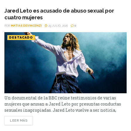
llevó a cabo en distintos puntos del mundo, con especial
atención a lugares que...
Jared Leto es acusado de abuso sexual por
cuatro mujeres
POR
MATIAS DEVINCENZI
29 JULIO, 2026
0
DESTACADO
Un documental de la BBC reúne testimonios de varias
mujeres que acusan a Jared Leto por presuntas conductas
sexuales inapropiadas. Jared Leto vuelve a ser noticia,
aunque esta vez lejos de la pantalla. El actor ganador del
LEER MÁS
Oscar y líder de Thirty Seconds to Mars enfrenta una nueva
ola de denuncias tras el estreno del documental "Jared