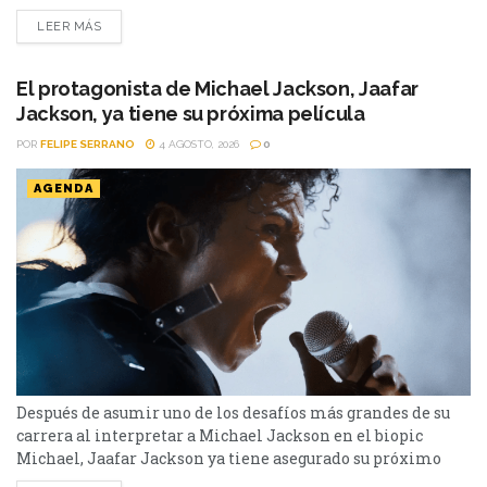
correcta cuando el tiempo podía definir el destino de
LEER MÁS
miles de personas en Pressure. Después de décadas de
películas sobre la Segunda Guerra Mundial, parecía difícil
encontrar una historia inédita sobre uno...
El protagonista de Michael Jackson, Jaafar
Jackson, ya tiene su próxima película
POR
FELIPE SERRANO
4 AGOSTO, 2026
0
AGENDA
Después de asumir uno de los desafíos más grandes de su
carrera al interpretar a Michael Jackson en el biopic
Michael, Jaafar Jackson ya tiene asegurado su próximo
paso en Hollywood. El actor fue confirmado como parte del