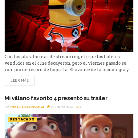
Con las plataformas de streaming, el cine los boletos
vendidos en el cine decayeron, pero el viernes pasado se
rompió un récord de taquilla. El avance de la tecnología y
las plataformas de streaming, han hecho que menos
LEER MÁS
personas concurran al cine. Aunque parece ser un debate
sin fin el de asistir a una sala que cuenta con gran calidad...
Mi villano favorito 4 presentó su tráiler
POR
MATIAS DEVINCENZI
31 ENERO, 2024
0
DESTACADO