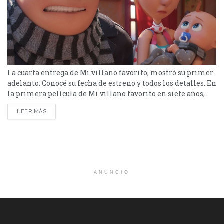
La cuarta entrega de Mi villano favorito, mostró su primer
adelanto. Conocé su fecha de estreno y todos los detalles. En
la primera película de Mi villano favorito en siete años,
Gru -que ahora es agente de la Liga Anti-Villanos- regresa
LEER MÁS
para una nueva y emocionante era de caos de los Minions
en Mi villano favorito 4 de Illumination. ¿De...
ANUNCIO