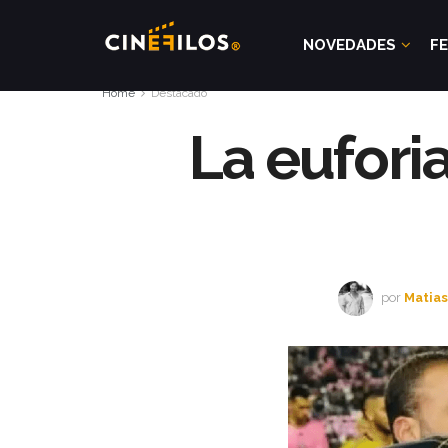
NOVEDADES
FE
Home
Destacado
La eufori
por
Matias