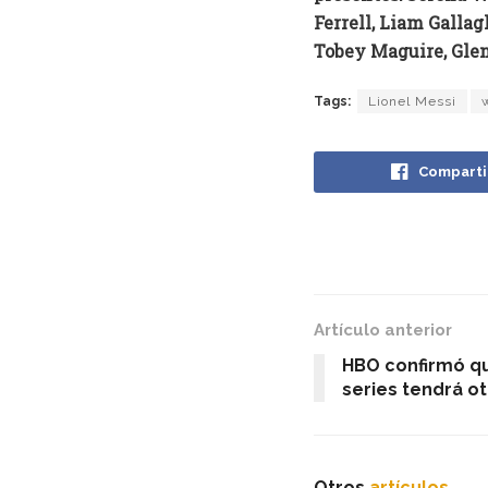
Ferrell, Liam Galla
Tobey Maguire, Gle
Tags:
Lionel Messi
Comparti
Artículo anterior
HBO confirmó q
series tendrá o
Otros
artículos