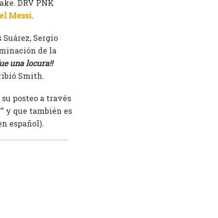
 Lake. DRV PNK
el Messi
.
 Suárez, Sergio
lminación de la
fue una locura!!
cribió Smith.
 su posteo a través
T” y que también es
en español).