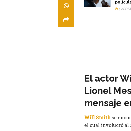
películ
4 AGOST
El actor W
Lionel Mes
mensaje en
Will Smith
se encue
el cual involucró al