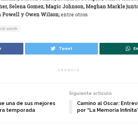
gher, Selena Gomez, Magic Johnson, Meghan Markle junto
n Powell y Owen Wilson;
entre otros.
will smith
r
Tweet
En
ANUNCIO
Siguiente artículo
ue una de sus mejores
Camino al Oscar: Entrevi
tra temporada
por “La Memoria Infinita