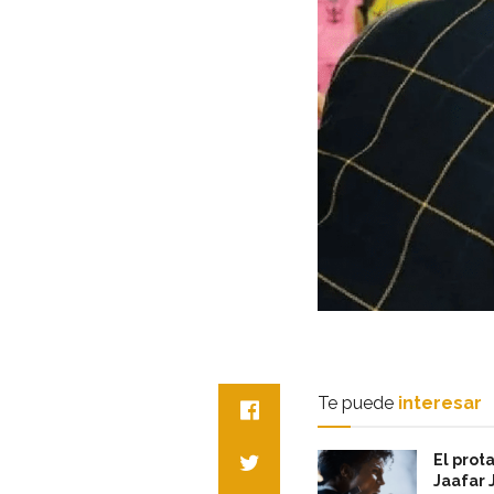
Te puede
interesar
El prot
Jaafar 