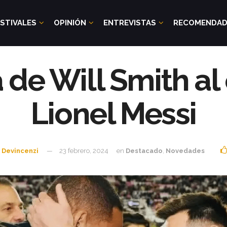
STIVALES
OPINIÓN
ENTREVISTAS
RECOMENDA
a de Will Smith al
Lionel Messi
 Devincenzi
23 febrero, 2024
en
Destacado
,
Novedades