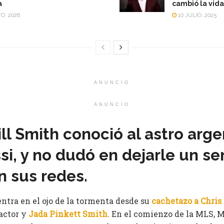
a
cambió la vida
O, 2026
10 JULIO, 2025
ANUNCIO
ANUNCIO
ill Smith conoció al astro arge
si, y no dudó en dejarle un se
 sus redes.
ntra en el ojo de la tormenta desde su
cachetazo a
Chris
 actor y
Jada Pinkett Smith
. En el comienzo de la MLS, M