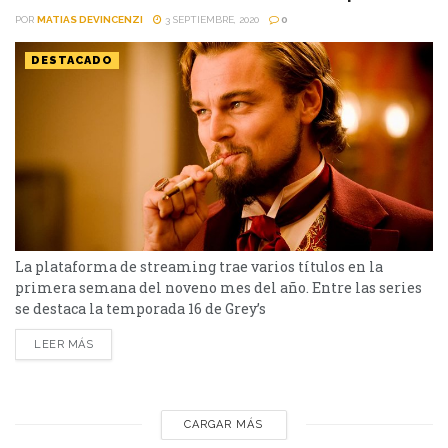
POR
MATIAS DEVINCENZI
3 SEPTIEMBRE, 2020
0
DESTACADO
La plataforma de streaming trae varios títulos en la
primera semana del noveno mes del año. Entre las series
se destaca la temporada 16 de Grey’s
Anatomy y por el lado de las películas habrá para todos los
LEER MÁS
gustos: Parásitos, Django sin cadenas, Escuela de rock,
Orgullo y prejuicio; Annabelle 2 y El expreso polar como las
más destacadas. Series Grey's Anatomy: Temporada 16
(1/9/2020) Meredith, Richard...
CARGAR MÁS