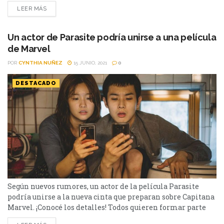
meses. En esta oportunidad quitará producciones como:
LEER MÁS
Parasite, Matilda, Men in Black, Taboo y varias de Misión
imposible. Conocé la lista de los casi 40 títulos que se irán
en...
Un actor de Parasite podría unirse a una película
de Marvel
POR
CYNTHIA NUÑEZ
15 JUNIO, 2021
0
DESTACADO
Según nuevos rumores, un actor de la película Parasite
podría unirse a la nueva cinta que preparan sobre Capitana
Marvel. ¡Conocé los detalles! Todos quieren formar parte
del Universo Cinematográfico de Marvel. Las películas de