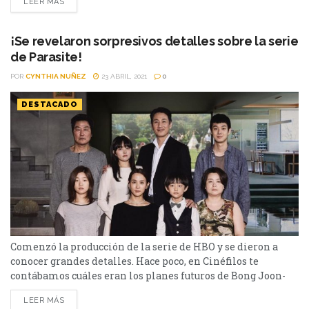
LEER MÁS
superhéroes están apoderándose de la pantalla grande, y
ahora también de la pequeña pantalla con el lanzamiento
de series como Loki, WandaVision y The Falcon...
¡Se revelaron sorpresivos detalles sobre la serie
de Parasite!
POR
CYNTHIA NUÑEZ
23 ABRIL, 2021
0
DESTACADO
Comenzó la producción de la serie de HBO y se dieron a
conocer grandes detalles. Hace poco, en Cinéfilos te
contábamos cuáles eran los planes futuros de Bong Joon-
Ho. Además de estar trabajando en una nueva película, el
LEER MÁS
director también oficiará como guionista en la nueva serie