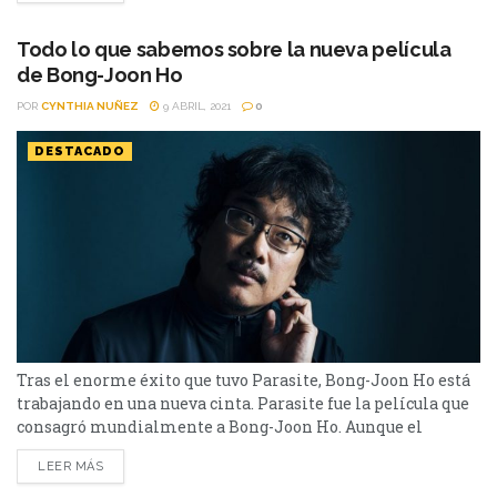
de Parasite en HBO. Muchos se preguntan si será un
remake o una...
Todo lo que sabemos sobre la nueva película
de Bong-Joon Ho
POR
CYNTHIA NUÑEZ
9 ABRIL, 2021
0
DESTACADO
Tras el enorme éxito que tuvo Parasite, Bong-Joon Ho está
trabajando en una nueva cinta. Parasite fue la película que
consagró mundialmente a Bong-Joon Ho. Aunque el
cineasta cuenta con otras grandes cintas que le dieron su
LEER MÁS
fama, fue la ganadora del Oscar a Mejor Película la que
marcó un antes y un después. Realizada con un presupuesto