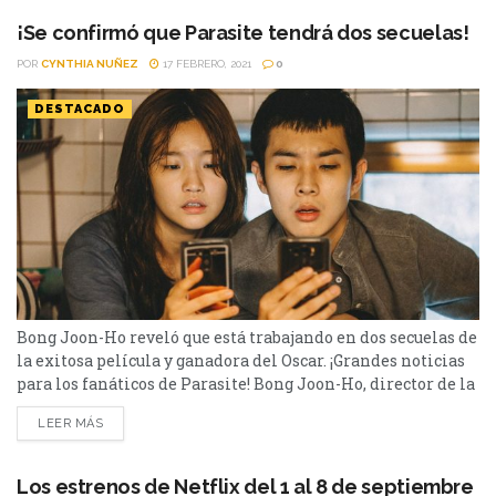
de algo...
¡Se confirmó que Parasite tendrá dos secuelas!
POR
CYNTHIA NUÑEZ
17 FEBRERO, 2021
0
DESTACADO
Bong Joon-Ho reveló que está trabajando en dos secuelas de
la exitosa película y ganadora del Oscar. ¡Grandes noticias
para los fanáticos de Parasite! Bong Joon-Ho, director de la
película, confirmó que está trabajando en dos secuelas de la
LEER MÁS
historia. Dicha información fue revelada en el podcast The
Director's Cut, donde el director confirmó la noticia y
brindó algunos detalles...
Los estrenos de Netflix del 1 al 8 de septiembre