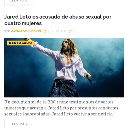
LEER MÁS
imponentes para recrear el viaje de Odiseo. El rodaje se
llevó a cabo en distintos puntos del mundo, con especial
atención a lugares que...
Jared Leto es acusado de abuso sexual por
cuatro mujeres
POR
MATIAS DEVINCENZI
29 JULIO, 2026
0
DESTACADO
Un documental de la BBC reúne testimonios de varias
mujeres que acusan a Jared Leto por presuntas conductas
sexuales inapropiadas. Jared Leto vuelve a ser noticia,
aunque esta vez lejos de la pantalla. El actor ganador del
LEER MÁS
Oscar y líder de Thirty Seconds to Mars enfrenta una nueva