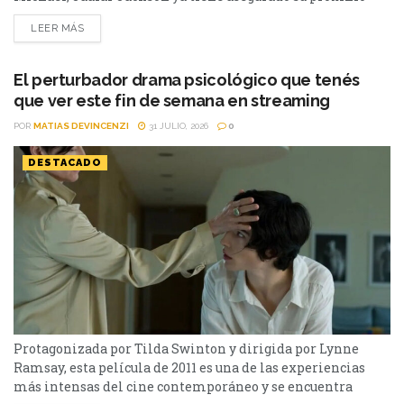
paso en Hollywood. El actor fue confirmado como parte del
LEER MÁS
elenco de una nueva película de acción que estará
encabezada por un ganador del Premio Oscar cuya figura ha
estado rodeada de...
El perturbador drama psicológico que tenés
que ver este fin de semana en streaming
POR
MATIAS DEVINCENZI
31 JULIO, 2026
0
DESTACADO
Protagonizada por Tilda Swinton y dirigida por Lynne
Ramsay, esta película de 2011 es una de las experiencias
más intensas del cine contemporáneo y se encuentra