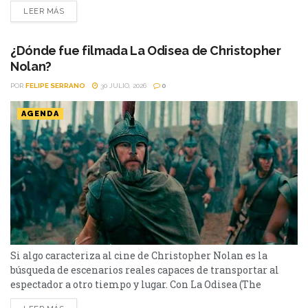
disponible en streaming. Hay películas que entretienen y
LEER MÁS
otras que dejan una marca difícil de borrar. Tenemos que
hablar de Kevin (2011) pertenece a este último grupo.
Basada en la novela homónima de Lionel...
¿Dónde fue filmada La Odisea de Christopher
Nolan?
POR
FELIPE SERRANO
30 JULIO, 2026
0
AGENDA
Si algo caracteriza al cine de Christopher Nolan es la
búsqueda de escenarios reales capaces de transportar al
espectador a otro tiempo y lugar. Con La Odisea (The
Odyssey), el director volvió a apostar por paisajes