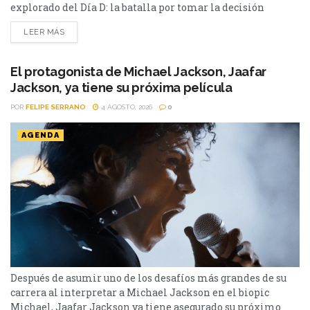
explorado del Día D: la batalla por tomar la decisión
correcta cuando el tiempo podía definir el destino de
LEER MÁS
miles de personas en Pressure. Después de décadas de
películas sobre la Segunda Guerra Mundial, parecía difícil
encontrar una historia inédita sobre uno...
El protagonista de Michael Jackson, Jaafar
Jackson, ya tiene su próxima película
POR
FELIPE SERRANO
4 AGOSTO, 2026
0
AGENDA
Después de asumir uno de los desafíos más grandes de su
carrera al interpretar a Michael Jackson en el biopic
Michael, Jaafar Jackson ya tiene asegurado su próximo