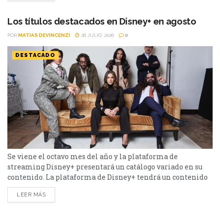
ola de denuncias tras el estreno del documental "Jared
Leto: Hollywood's Dark...
Los títulos destacados en Disney+ en agosto
POR
MATIAS DEVINCENZI
28 JULIO, 2026
0
DESTACADO
Se viene el octavo mes del año y la plataforma de
streaming Disney+ presentará un catálogo variado en su
contenido. La plataforma de Disney+ tendrá un contenido
variado durante el mes de agosto. Desde Star Wars: Visions
LEER MÁS
- La Novena Jedi hasta Animales, la lista es extensa.
Conócela a continuación. Los hechiceros más allá de
Waverly Place - Temporada 3...