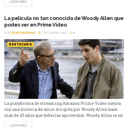
LEER MÁS
elegidas. Una serie de comedia que nos brindó grandes
temporadas e inolvidables personajes, como el gran
Michael Scott interpretado por Steve Carell....
La película no tan conocida de Woody Allen que
podes ver en Prime Video
POR
FELIPE SERRANO
2 DICIEMBRE, 2024
0
DESTACADO
La plataforma de streaming Amazon Prime Video cuenta
con una historia de amor dirigida por Woody Allen hace
más de 20 años que deberías aprovechar. Woody Allen​ es un
reconocido director de cine, actor y comediante
LEER MÁS
estadounidense. Su prolífica carrera abarca más de seis