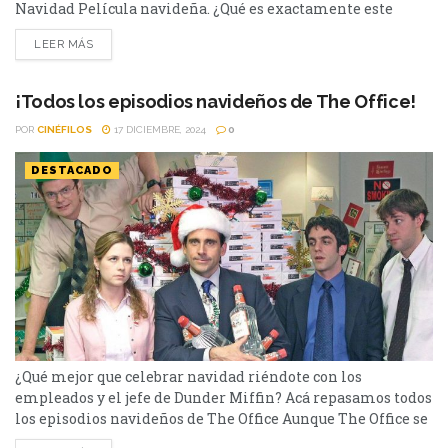
Navidad Película navideña. ¿Qué es exactamente este
concepto? ¿Tiene respuesta objetiva esta pregunta? Es un
LEER MÁS
término que se ha abrazado con bastante facilidad a la
hora de clasificar un largometraje, aunque ya sabemos que
en el mundo del cine lo de categorizar...
¡Todos los episodios navideños de The Office!
POR
CINÉFILOS
17 DICIEMBRE, 2024
0
DESTACADO
¿Qué mejor que celebrar navidad riéndote con los
empleados y el jefe de Dunder Miffin? Acá repasamos todos
los episodios navideños de The Office Aunque The Office se
estrenó hace años, siempre fue una de las sitcoms más