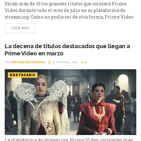
Serán más de 10 los grandes títulos que colocará Prime
Video durante todo el mes de julio en su plataforma de
streaming. Como no podía ser de otra forma, Prime Video
verterá en catálogo nuevas producciones de alto vuelo y
LEER MÁS
diversos géneros. Entre las mismas se destacan Jefes de
Estado y la serie Menem, como también estará disponible
la multipremiada...
La decena de títulos destacados que llegan a
Prime Video en marzo
POR
MATIAS DEVINCENZI
27 FEBRERO, 2025
0
DESTACADO
La plataforma de streaming, Prime Video, colocarán más