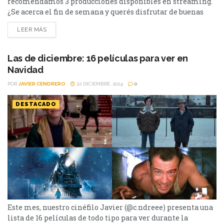
recomendamos 3 producciones disponibles en streaming.
¿Se acerca el fin de semana y querés disfrutar de buenas
producciones? Desde Cinéfilos te presentamos 3
LEER MÁS
producciones que están en las diferentes plataformas de
streaming: Netflix, Disney y Prime Video. Envidiosa –
Temporada 2 – Netflix La serie de comedia hecha...
Las de diciembre: 16 películas para ver en
Navidad
POR
JAVIER CENDRERO
22 DICIEMBRE, 2024
0
DESTACADO
Este mes, nuestro cinéfilo Javier (@c.ndreee) presenta una
lista de 16 películas de todo tipo para ver durante la