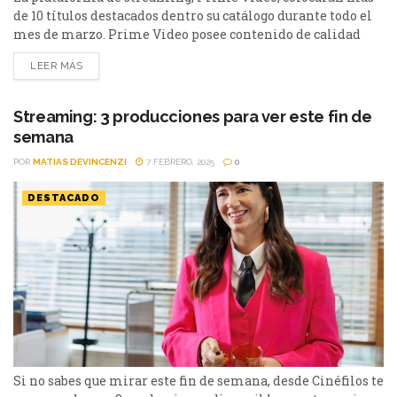
de 10 títulos destacados dentro su catálogo durante todo el
mes de marzo. Prime Video posee contenido de calidad
dentro de su plataforma. En marzo ingresarán títulos
LEER MÁS
como la temporada 3 de La Rueda del tiempo, Barbie, Aquí
y Holland. La lista completa, a continuación. Las Brujas de
Mayfair - 05 de...
Streaming: 3 producciones para ver este fin de
semana
POR
MATIAS DEVINCENZI
7 FEBRERO, 2025
0
DESTACADO
Si no sabes que mirar este fin de semana, desde Cinéfilos te