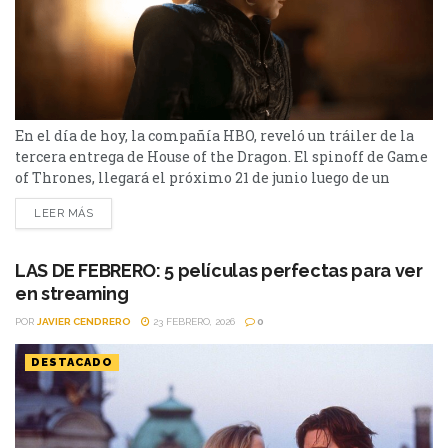
En el día de hoy, la compañía HBO, reveló un tráiler de la
tercera entrega de House of the Dragon. El spinoff de Game
of Thrones, llegará el próximo 21 de junio luego de un
intenso tráiler presentado por HBO en el día de hoy. La
LEER MÁS
nueva temporada de House of the Dragon, contará con ocho
episodios que se emitirán semanalmente, y está...
LAS DE FEBRERO: 5 películas perfectas para ver
en streaming
POR
JAVIER CENDRERO
23 FEBRERO, 2026
0
DESTACADO