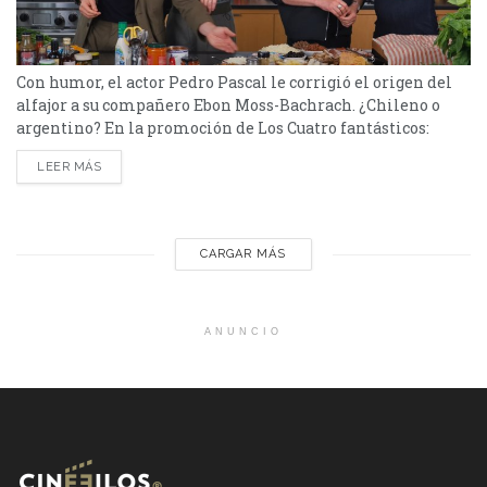
Con humor, el actor Pedro Pascal le corrigió el origen del
alfajor a su compañero Ebon Moss-Bachrach. ¿Chileno o
argentino? En la promoción de Los Cuatro fantásticos:
primeros pasos, Pedro Pascal, Ebon Moss-Bachrach, Joseph
LEER MÁS
Quinn y Vanessa Kirby; realizaron una entrevista con NY
Times Cooking en la cual interactuaron sobre sus gustos. En
el turno de elegir el postre, hubo un jocoso intercambio...
CARGAR MÁS
ANUNCIO