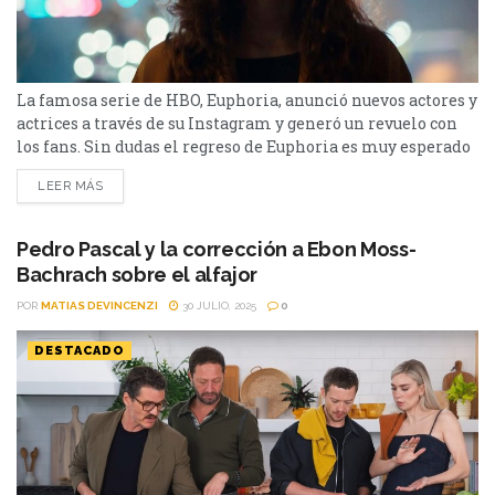
La famosa serie de HBO, Euphoria, anunció nuevos actores y
actrices a través de su Instagram y generó un revuelo con
los fans. Sin dudas el regreso de Euphoria es muy esperado
por los fans. La tercera temporada llegará en la primera
LEER MÁS
parte del próximo año, y por eso a través de su Instagram,
la serie anunció a su cast....
Pedro Pascal y la corrección a Ebon Moss-
Bachrach sobre el alfajor
POR
MATIAS DEVINCENZI
30 JULIO, 2025
0
DESTACADO