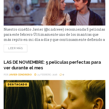
Nuestro cinéfilo Javier (@c.ndreee) recomienda 5 películas
para este febrero Últimamente uno de los mantras que
más repito en mi día a día y que continuamente defiendo a
capa y espada en numerosas conversaciones, se está
LEER MÁS
volviendo en mi contra. ¿Estoy siendo contradictorio?
¿Contradecirse es siempre malo? Este es otro tema que me
apasiona y da para otra intro entera...
LAS DE NOVIEMBRE: 5 películas perfectas para
ver durante el mes
POR
JAVIER CENDRERO
23 FEBRERO, 2026
0
DESTACADO