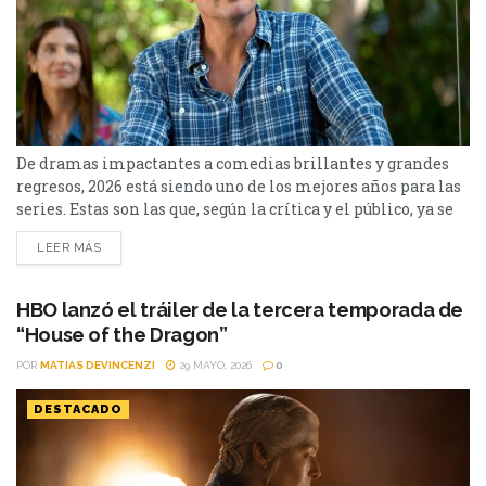
De dramas impactantes a comedias brillantes y grandes
regresos, 2026 está siendo uno de los mejores años para las
series. Estas son las que, según la crítica y el público, ya se
perfilan entre lo mejor de la temporada. Ingresamos en
LEER MÁS
julio, y desde Cinéfilos, escogimos las 10 mejores series del
2026. Pueden repasar el listado a continuación. 10. The...
HBO lanzó el tráiler de la tercera temporada de
“House of the Dragon”
POR
MATIAS DEVINCENZI
29 MAYO, 2026
0
DESTACADO