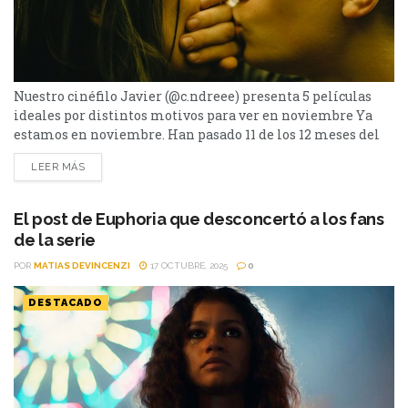
Nuestro cinéfilo Javier (@c.ndreee) presenta 5 películas
ideales por distintos motivos para ver en noviembre Ya
estamos en noviembre. Han pasado 11 de los 12 meses del
año. 305 días han sido tachados del calendario. Un 84% del
LEER MÁS
2025 ha transcurrido. En tan solo 55 días, un señor de barba
y pelo blanco (no hablo de Donald Sutherland) estará
entrando...
El post de Euphoria que desconcertó a los fans
de la serie
POR
MATIAS DEVINCENZI
17 OCTUBRE, 2025
0
DESTACADO