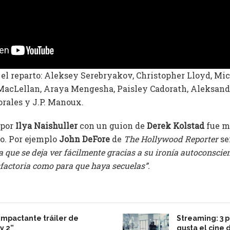
l reparto: Aleksey Serebryakov, Christopher Lloyd, Mich
 MacLellan, Araya Mengesha, Paisley Cadorath, Aleksand
rales y J.P. Manoux.
 por
Ilya Naishuller
con un guion de
Derek Kolstad
fue m
ico. Por ejemplo
John DeFore
de
The Hollywood Reporter
se
 que se deja ver fácilmente gracias a su ironía autoconscien
sfactoria como para que haya secuelas”.
 impactante tráiler de
Streaming: 3 pe
y 2”
gusta el cine 