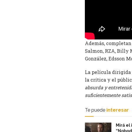
Además, completan e
Salmon, RZA, Billy
González, Edsson Mo
La película dirigida
la crítica y el públ
absurda y entretenida
suficientemente sati
Te puede
interesar
Mirá el
“Nobod