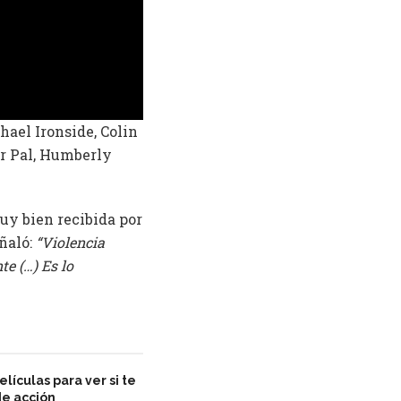
ael Ironside, Colin
r Pal, Humberly
uy bien recibida por
ñaló:
“Violencia
te (…) Es lo
lículas para ver si te
de acción