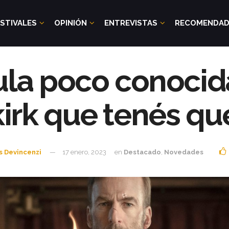
STIVALES
OPINIÓN
ENTREVISTAS
RECOMENDA
ula poco conoci
rk que tenés qu
s Devincenzi
17 enero, 2023
en
Destacado
,
Novedades