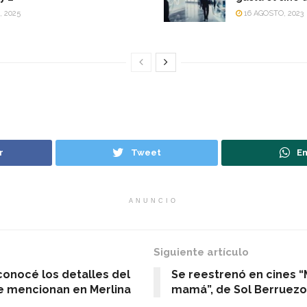
, 2025
16 AGOSTO, 2023
r
Tweet
En
ANUNCIO
Siguiente artículo
conocé los detalles del
Se reestrenó en cines 
ue mencionan en Merlina
mamá”, de Sol Berruezo 