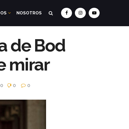
DOS
NOSOTROS
da de Bod
e mirar
0
0
0