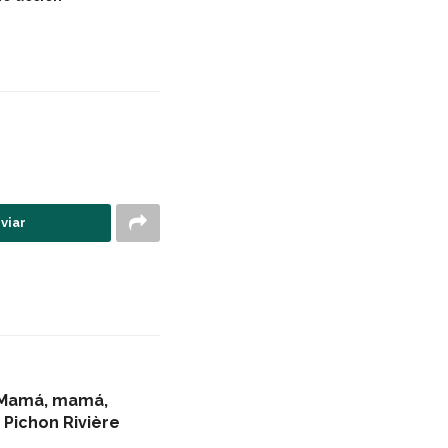
viar
“Mamá, mamá,
Pichon Rivière