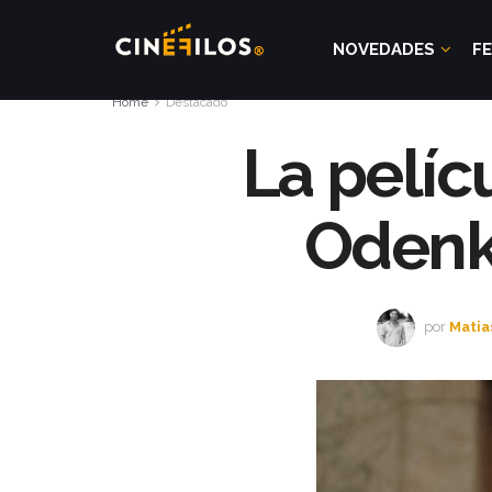
NOVEDADES
FE
Home
Destacado
La pelíc
Odenki
por
Matia