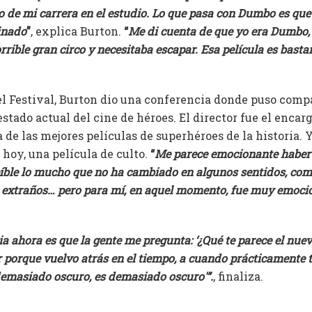
go de mi carrera en el estudio. Lo que pasa con Dumbo es que
inado
”
, explica Burton.
“
Me di cuenta de que yo era Dumbo,
rrible gran circo y necesitaba escapar. Esa película es basta
l Festival, Burton dio una conferencia donde puso compa
stado actual del cine de héroes. El director fue el encar
 de las mejores películas de superhéroes de la historia.
 hoy, una película de culto.
“
Me parece emocionante haber 
reíble lo mucho que no ha cambiado en algunos sentidos, com
es extraños… pero para mí, en aquel momento, fue muy emoci
a ahora es que la gente me pregunta: ‘¿Qué te parece el nue
ar porque vuelvo atrás en el tiempo, a cuando prácticamente t
 demasiado oscuro, es demasiado oscuro'”.
, finaliza.