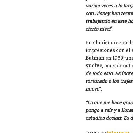
varias veces a lo lar
con Disney han term
trabajando en este ho
cierto nivel
”.
En el mismo seno de
impresiones con el e
Batman
en 1989, una
vuelve
, considerada
de todo esto. Es inc
torturado o los traj
nuevo
“.
“Lo que me hace graci
pongo a reír y a llor
estudios decían: ‘Es
Te puede
interesar