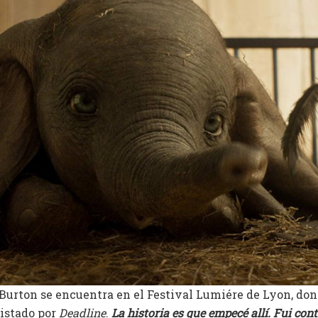
, Burton se encuentra en el Festival Lumiére de Lyon, do
istado por
Deadline
.
La historia es que empecé allí. Fui co