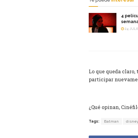
4 pelícu
semana
24 JULI
Lo que queda claro, 
participar nuevamen
¿Qué opinan, Cinéfil
Tags:
Batman
disne