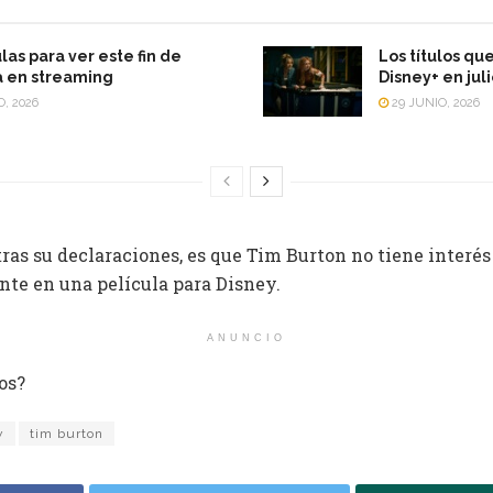
las para ver este fin de
Los títulos qu
 en streaming
Disney+ en jul
O, 2026
29 JUNIO, 2026
tras su declaraciones, es que Tim Burton no tiene interé
te en una película para Disney.
ANUNCIO
os?
y
tim burton