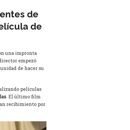
yentes de
elícula de
Con una impronta
l director empezó
tunidad de hacer su
alizando películas
las
. El último film
an recibimiento por