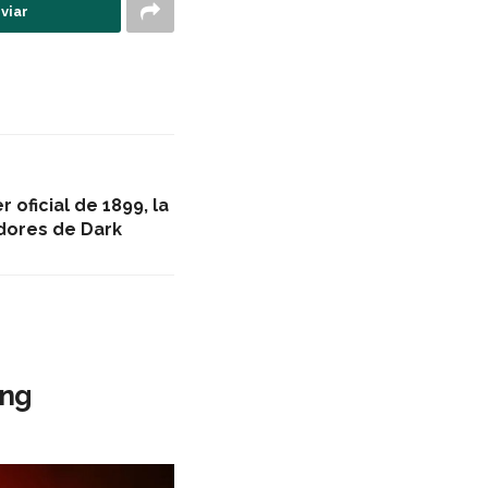
viar
r oficial de 1899, la
adores de Dark
ing