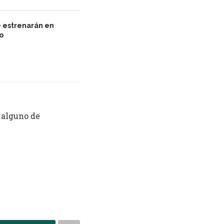
e estrenarán en
io
s alguno de