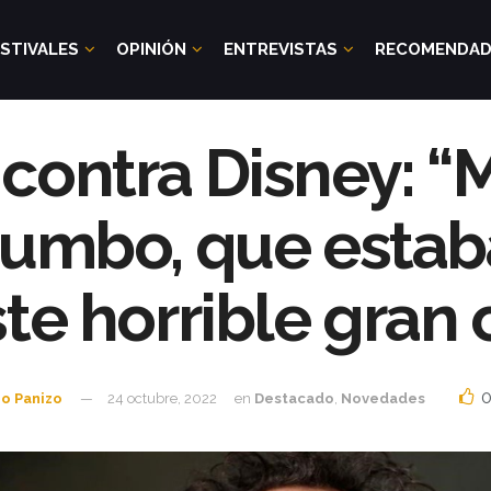
STIVALES
OPINIÓN
ENTREVISTAS
RECOMENDA
contra Disney: “
Dumbo, que estab
te horrible gran 
o Panizo
24 octubre, 2022
en
Destacado
,
Novedades