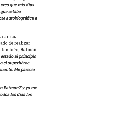
 creo que mis días
 que estaba
nte autobiográfica a
rtir sus
gado de realizar
 Y también,
Batman
estado al principio
o el superhéroe
onante. Me pareció
vo Batman?’ y yo me
odos los días los