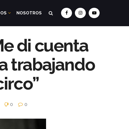
DOS
NOSOTROS
Me di cuenta
a trabajando
circo”
0
0
0