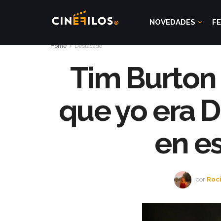
NOVEDADES
FE
Home
Destacado
Tim Burton 
que yo era 
en es
por
Roci