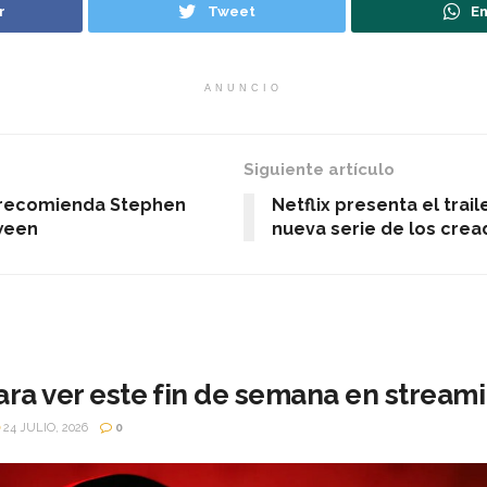
r
Tweet
En
ANUNCIO
Siguiente artículo
e recomienda Stephen
Netflix presenta el traile
ween
nueva serie de los cre
ara ver este fin de semana en stream
24 JULIO, 2026
0