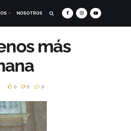
DOS
NOSOTROS
renos más
mana
0
0
0