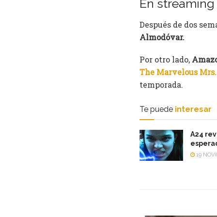
En streaming
Después de dos sema
Almodóvar.
Por otro lado,
Amazo
The Marvelous Mrs.
temporada.
Te puede
interesar
A24 rev
esperad
19 NOVI