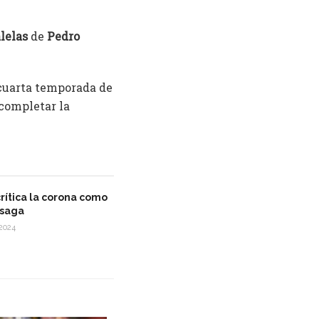
lelas
de
Pedro
 cuarta temporada de
 completar la
 crítica la corona como
 saga
2024