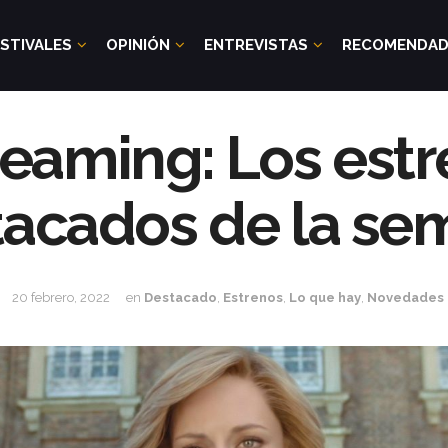
STIVALES
OPINIÓN
ENTREVISTAS
RECOMENDA
treaming: Los est
tacados de la se
20 febrero, 2022
en
Destacado
,
Estrenos
,
Lo que hay
,
Novedades