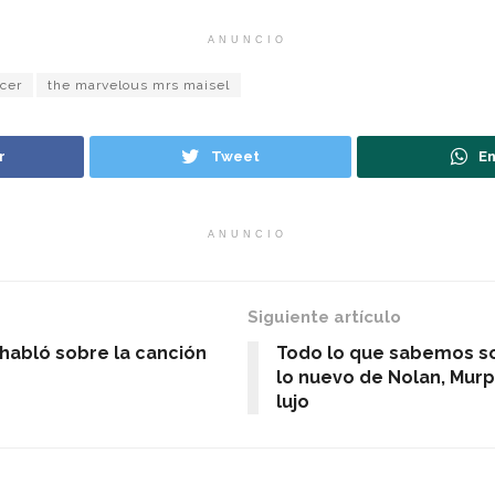
ANUNCIO
cer
the marvelous mrs maisel
r
Tweet
En
ANUNCIO
Siguiente artículo
 habló sobre la canción
Todo lo que sabemos s
lo nuevo de Nolan, Murp
lujo