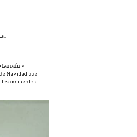
na.
 Larraín
y
 de Navidad que
ra los momentos