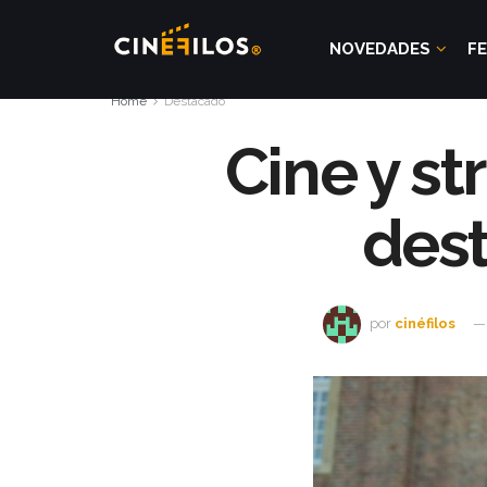
NOVEDADES
FE
Home
Destacado
Cine y s
des
por
cinéfilos