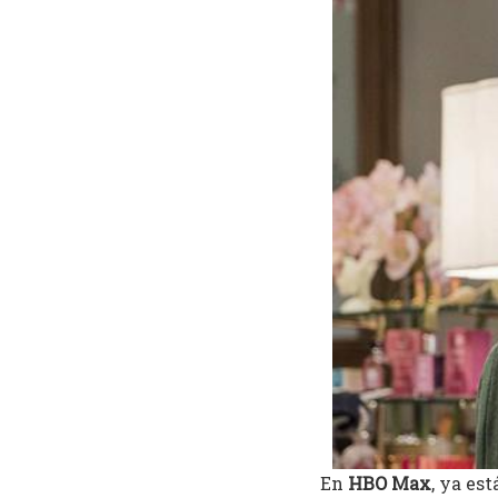
En
HBO Max
, ya es