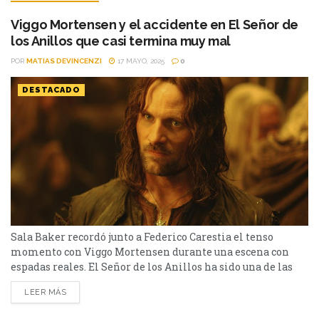
Viggo Mortensen y el accidente en El Señor de
los Anillos que casi termina muy mal
POR
MATIAS DEVINCENZI
17 MAYO, 2025
0
DESTACADO
Sala Baker recordó junto a Federico Carestia el tenso
momento con Viggo Mortensen durante una escena con
espadas reales. El Señor de los Anillos ha sido una de las
trilogías que más caló hondo en el público. Viggo
LEER MÁS
Mortensen, quien se puso en la piel de Aragorn, fue uno de
los personajes más queridos. Pero, en el rodaje de una...