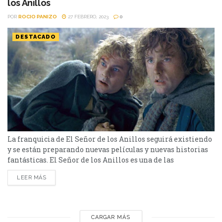
los Anillos
POR
ROCIO PANIZO
27 FEBRERO, 2023
0
DESTACADO
La franquicia de El Señor de los Anillos seguirá existiendo
y se están preparando nuevas películas y nuevas historias
fantásticas. El Señor de los Anillos es una de las
franquicias más populares de la historia, encabeza los
LEER MÁS
favoritos del público junto con Star Wars y Harry Potter. En
los últimos días, la noticia de que se seguirán creando
historias alrededor...
CARGAR MÁS