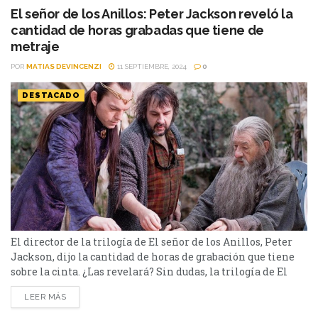
El señor de los Anillos: Peter Jackson reveló la
cantidad de horas grabadas que tiene de
metraje
POR
MATIAS DEVINCENZI
11 SEPTIEMBRE, 2024
0
DESTACADO
El director de la trilogía de El señor de los Anillos, Peter
Jackson, dijo la cantidad de horas de grabación que tiene
sobre la cinta. ¿Las revelará? Sin dudas, la trilogía de El
señor de los Anillos es una de las mejores de la historia.
LEER MÁS
Tal es así que, bajo la dirección Peter Jackson, las cintas
estrenadas entre el 2001...