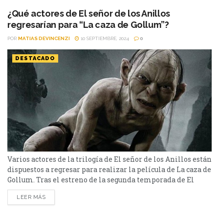
¿Qué actores de El señor de los Anillos
regresarían para “La caza de Gollum”?
POR
MATIAS DEVINCENZI
10 SEPTIEMBRE, 2024
0
DESTACADO
Varios actores de la trilogía de El señor de los Anillos están
dispuestos a regresar para realizar la película de La caza de
Gollum. Tras el estreno de la segunda temporada de El
señor de los Anillos en Prime Video, el hype generado en
LEER MÁS
el mundo escrito por J.R.R. Tolkien es total. Además de que
se conoció la fecha de...