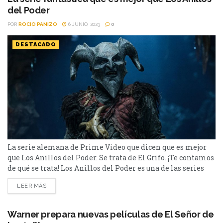
del Poder
POR
ROCIO PANIZO
6 JUNIO, 2023
0
DESTACADO
La serie alemana de Prime Video que dicen que es mejor
que Los Anillos del Poder. Se trata de El Grifo. ¡Te contamos
de qué se trata! Los Anillos del Poder es una de las series
más exitosas de Amazon Prime Video. Durante el año
LEER MÁS
pasado, se estrenó una nueva serie en la plataforma y tuvo
una gran comparación con...
Warner prepara nuevas películas de El Señor de