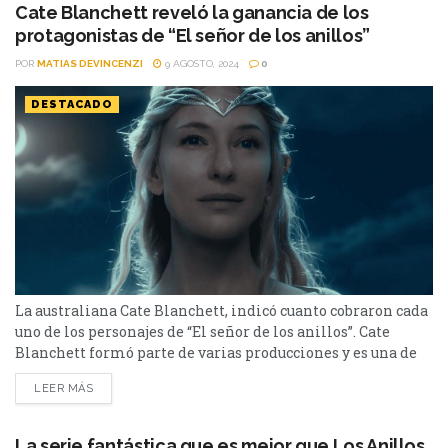
Cate Blanchett reveló la ganancia de los
protagonistas de “El señor de los anillos”
POR
MATIAS DEVINCENZI
9 AGOSTO, 2024
0
DESTACADO
La australiana Cate Blanchett, indicó cuanto cobraron cada
uno de los personajes de “El señor de los anillos”. Cate
Blanchett formó parte de varias producciones y es una de
las pocas actrices que han ganado los cuatro premios más
LEER MÁS
importantes del cine: dos premios Óscar, cuatro Globos de
Oro, cuatro premios BAFTA y tres premios del Sindicato de
Actores. Entre...
La serie fantástica que es mejor que Los Anillos