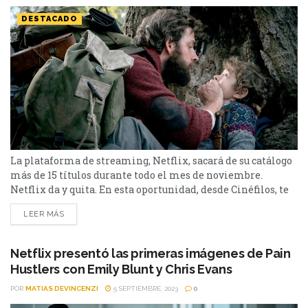
DESTACADO
La plataforma de streaming, Netflix, sacará de su catálogo
más de 15 títulos durante todo el mes de noviembre.
Netflix da y quita. En esta oportunidad, desde Cinéfilos, te
presentamos los títulos que abandonarán la plataforma de
LEER MÁS
streaming durante el mes de noviembre. A Quiet Place y
Sick Note; son los destacados. La lista completa, a
continuación. 3 de noviembre...
Netflix presentó las primeras imágenes de Pain
Hustlers con Emily Blunt y Chris Evans
POR
MATIAS DEVINCENZI
5 SEPTIEMBRE, 2023
0