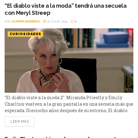
“El diablo viste a la moda” tendrá una secuela
con Meryl Streep
POR
JUAMPA BARBERO
10 JULIO, 2024
0
CURIOSIDADES
"El diablo viste a la moda 2": Miranda Priestly y Emily
Charlton vuelven a la gran pantalla en una secuela más que
esperada. Dieciocho años después de su estreno, El diablo
viste a la moda se prepara para regresar a la gran pantalla
LEER MÁS
con una esperada secuela. La noticia fue confirmada
recientemente, y Disney Studios estará a cargo de la...