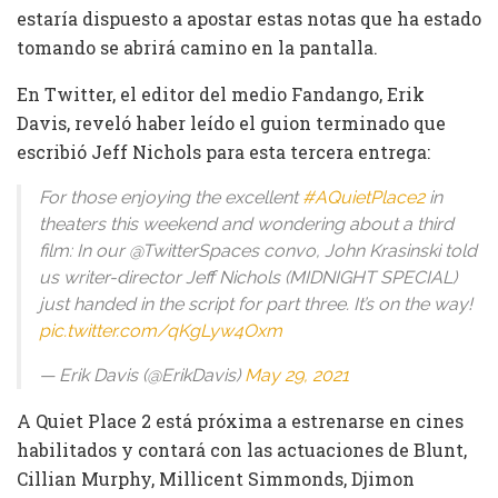
estaría dispuesto a apostar estas notas que ha estado
tomando se abrirá camino en la pantalla.
En Twitter, el editor del medio Fandango, Erik
Davis, reveló haber leído el guion terminado que
escribió Jeff Nichols para esta tercera entrega:
For those enjoying the excellent
#AQuietPlace2
in
theaters this weekend and wondering about a third
film: In our @TwitterSpaces convo, John Krasinski told
us writer-director Jeff Nichols (MIDNIGHT SPECIAL)
just handed in the script for part three. It’s on the way!
pic.twitter.com/qKgLyw4Oxm
— Erik Davis (@ErikDavis)
May 29, 2021
A Quiet Place 2 está próxima a estrenarse en cines
habilitados y contará con las actuaciones de Blunt,
Cillian Murphy, Millicent Simmonds, Djimon