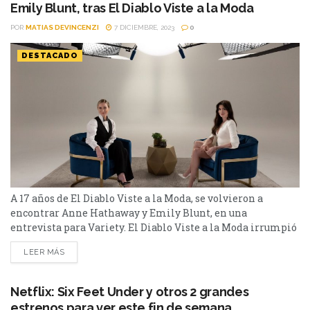
Emily Blunt, tras El Diablo Viste a la Moda
POR
MATIAS DEVINCENZI
7 DICIEMBRE, 2023
0
DESTACADO
A 17 años de El Diablo Viste a la Moda, se volvieron a
encontrar Anne Hathaway y Emily Blunt, en una
entrevista para Variety. El Diablo Viste a la Moda irrumpió
en el cine hace 17 años con el protagonismo de Meryl
LEER MÁS
Streep como Miranda Priestly, Anne Hathaway como
Andrea "Andy" Sachs y Emily Blunt como Emily Charlton.
Ahora las...
Netflix: Six Feet Under y otros 2 grandes
estrenos para ver este fin de semana