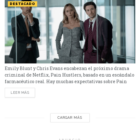
DESTACADO
Emily Blunt y Chris Evans encabezan el próximo drama
criminal de Netflix, Pain Hustlers, basado en un escándalo
farmacéutico real. Hay muchas expectativas sobre Pain
Hustlers; la nueva producción de Netflix que tendrá a
LEER MÁS
Emily Blunt y Chris Evans como protagonistas y a David
Yates en la silla de director. La cinta se basa en el artículo
del New York...
CARGAR MÁS