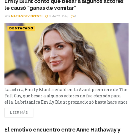
Emily Blunt contó que besar a algunos actores
le causó “ganas de vomitar”
POR
MATIAS DEVINCENZI
8 MAYO, 2024
0
DESTACADO
La actriz, Emily Blunt, señaló en la Avant premiere de The
Fall Guy, que besar a algunos actores no fue cómodo para
ella. La británica Emily Blunt promocionó hasta hace unos
días The Fall Guy. La producción que la tiene como
LEER MÁS
protagonistas junto a Ryan Gosling, y tiene como sinopsis:
“Él es un doble de riesgo, y como todos, es...
El emotivo encuentro entre Anne Hathaway y