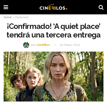
Home
Destacado
¡Confirmado! ‘A quiet place’
tendrá una tercera entrega
por
cinéfilos
31 mayo, 2021