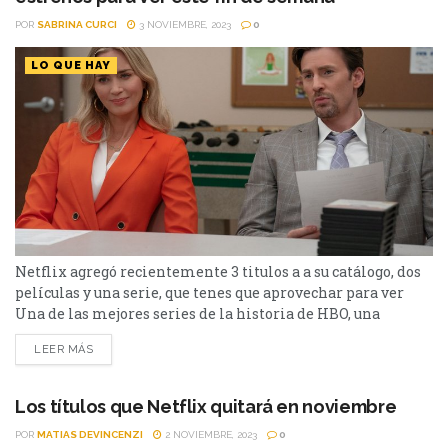
POR
SABRINA CURCI
3 NOVIEMBRE, 2023
0
LO QUE HAY
Netflix agregó recientemente 3 titulos a a su catálogo, dos
películas y una serie, que tenes que aprovechar para ver
Una de las mejores series de la historia de HBO, una
película de suspenso con Johnny Deep y un nuevo drama
LEER MÁS
judicial, son las nuevas propuestas que se pueden encontrar
en el catálogo de la plataforma de streaming Netflix y...
Los títulos que Netflix quitará en noviembre
POR
MATIAS DEVINCENZI
2 NOVIEMBRE, 2023
0