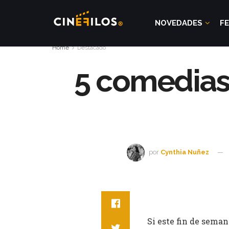
NOVEDADES
FE
Home
Destacado
5 comedias 
por
Cynthia Nuñez
Si este fin de sema