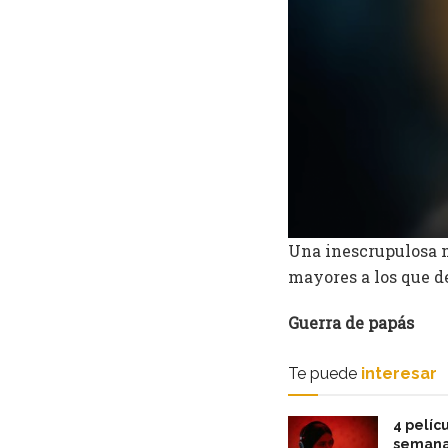
Una inescrupulosa m
mayores a los que de
Guerra de papás
Te puede
interesar
4 pelícu
semana