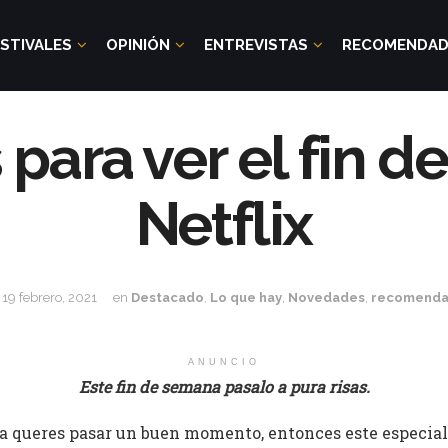
STIVALES
OPINIÓN
ENTREVISTAS
RECOMENDA
para ver el fin 
Netflix
19 febrero, 2021
en
Destacado
,
Lo que hay
,
Novedades
,
recomenda
ANUNCIO
Este fin de semana pasalo a pura risas.
na queres pasar un buen momento, entonces este especial