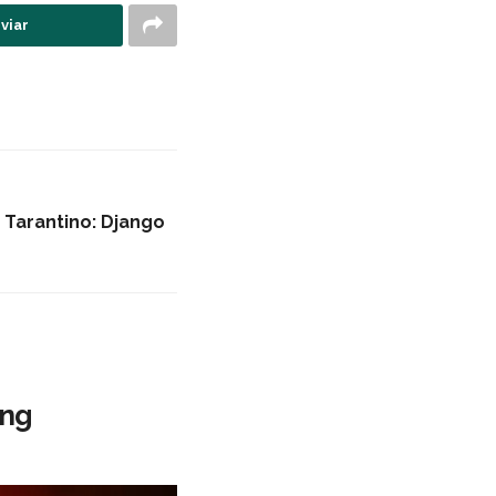
viar
 Tarantino: Django
ing