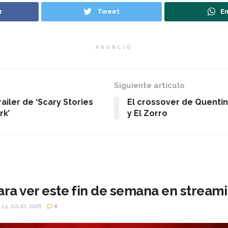
r
Tweet
En
ANUNCIO
Siguiente artículo
railer de ‘Scary Stories
El crossover de Quentin
rk’
y El Zorro
ara ver este fin de semana en stream
24 JULIO, 2026
0