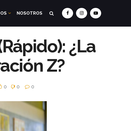
DOS
NOSOTROS
Rápido): ¿La
ación Z?
0
0
0