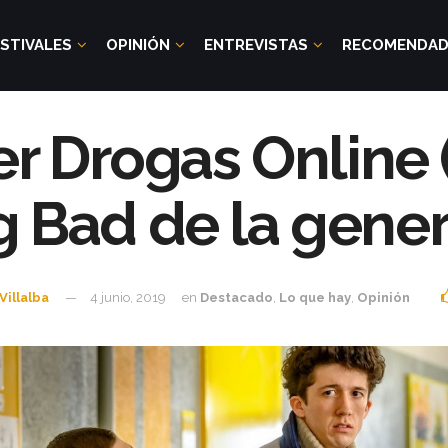
STIVALES
OPINIÓN
ENTREVISTAS
RECOMENDA
 Drogas Online (
g Bad de la gener
Villalba
4 junio, 2019
en
Destacado
,
Lo que hay
,
Opinión