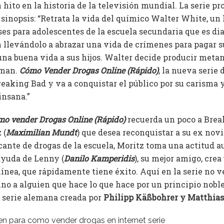
hito en la historia de la televisión mundial. La serie p
 sinopsis: “Retrata la vida del químico Walter White, un
ases para adolescentes de la escuela secundaria que es d
 llevándolo a abrazar una vida de crímenes para pagar 
 una buena vida a sus hijos. Walter decide producir met
kman.
Cómo Vender Drogas Online (Rápido)
, la nueva serie 
reaking Bad y va a conquistar el público por su carisma 
insana.”
o vender Drogas Online (Rápido)
recuerda un poco a Brea
 (
Maximilian Mundt
) que desea reconquistar a su ex novi
icante de drogas de la escuela, Moritz toma una actitud 
ayuda de Lenny (
Danilo Kamperidis
), su mejor amigo, cre
ínea, que rápidamente tiene éxito. Aquí en la serie no v
no a alguien que hace lo que hace por un principio noble.
a serie alemana creada por
Philipp Käßbohrer y Matthia