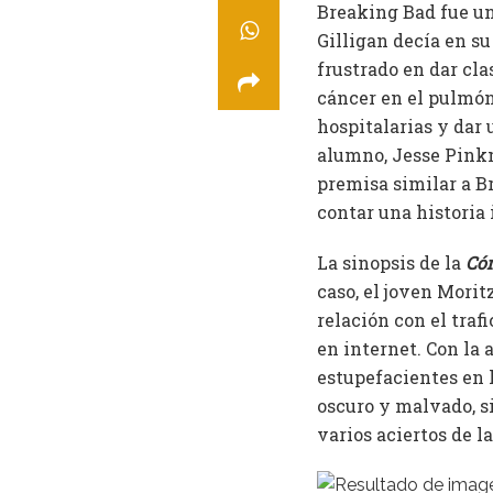
Breaking Bad fue un 
Gilligan decía en su
frustrado en dar cl
cáncer en el pulmón
hospitalarias y dar
alumno, Jesse Pin
premisa similar a B
contar una historia 
La sinopsis de la
Cóm
caso, el joven Moritz
relación con el traf
en internet. Con la 
estupefacientes en l
oscuro y malvado, si
varios aciertos de l