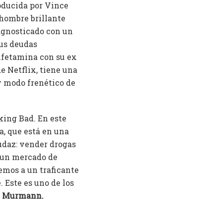
roducida por Vince
 hombre brillante
iagnosticado con un
sus deudas
anfetamina con su ex
de Netflix, tiene una
y modo frenético de
king Bad. En este
a, que está en una
audaz: vender drogas
a un mercado de
emos a un traficante
 Este es uno de los
s Murmann.