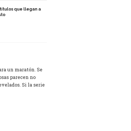
títulos que llegan a
sto
para un maratón. Se
cosas parecen no
elados. Si la serie