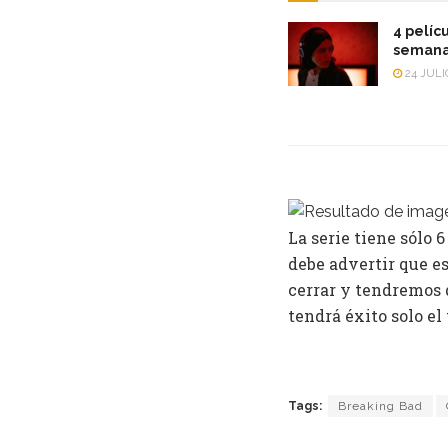
4 pelícu
semana
24 JULI
La serie tiene sólo 
debe advertir que e
cerrar y tendremos 
tendrá éxito solo el
Tags:
Breaking Bad