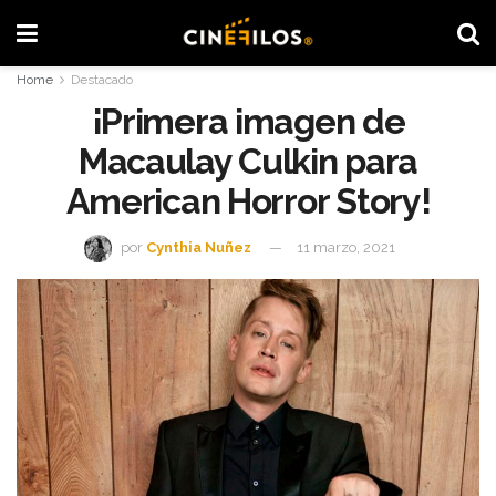
Home
Destacado
¡Primera imagen de
Macaulay Culkin para
American Horror Story!
por
Cynthia Nuñez
11 marzo, 2021