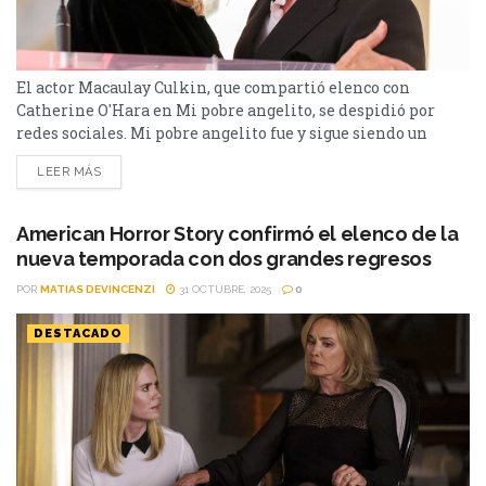
El actor Macaulay Culkin, que compartió elenco con
Catherine O'Hara en Mi pobre angelito, se despidió por
redes sociales. Mi pobre angelito fue y sigue siendo un
clásico del cine. De ella formaron parte Macaulay Culkin,
LEER MÁS
como Kevin, el gran protagonista, y Catherine O'Hara como
la madre del mismo. En estas horas trascendió la triste
noticia de que la actriz...
American Horror Story confirmó el elenco de la
nueva temporada con dos grandes regresos
POR
MATIAS DEVINCENZI
31 OCTUBRE, 2025
0
DESTACADO