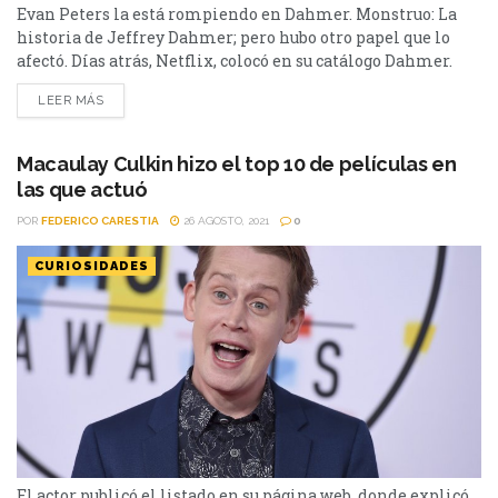
Evan Peters la está rompiendo en Dahmer. Monstruo: La
historia de Jeffrey Dahmer; pero hubo otro papel que lo
afectó. Días atrás, Netflix, colocó en su catálogo Dahmer.
Monstruo: La historia de Jeffrey Dahmer. La producción
LEER MÁS
basada en hechos reales, cuenta con 10 episodios y es
protagonizada por Evan Peters. Años atrás, el actor formó
parte de una serie, que lo dejó bastante...
Macaulay Culkin hizo el top 10 de películas en
las que actuó
POR
FEDERICO CARESTIA
26 AGOSTO, 2021
0
CURIOSIDADES
El actor publicó el listado en su página web, donde explicó