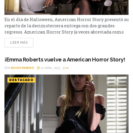
En el día de Halloween, American Horror Story presentó su
reparto de la decimotercera entrega con dos grandes
regresos. American Horror Story (a veces abreviada como
AHS) es una serie de televisión estadounidense de
LEER MÁS
antología y horror creada por Ryan Murphy y Brad Falchuk
para FX. Cada temporada se concibe como una miniserie
autónoma, siguiendo un conjunto diferente de personajes...
¡Emma Roberts vuelve a American Horror Story!
POR
ROCIO PANIZO
11 ABRIL, 2023
0
DESTACADO