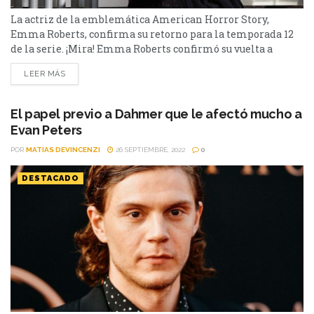
La actriz de la emblemática American Horror Story,
Emma Roberts, confirma su retorno para la temporada 12
de la serie. ¡Mira! Emma Roberts confirmó su vuelta a
American Horror Story, serie que le dio un gran
LEER MÁS
protagonismo a lo largo de los años. Con el estreno
inminente de su temporada número 12, se confirmó su
regreso. Además, la nueva temporada...
El papel previo a Dahmer que le afectó mucho a
Evan Peters
POR
MATIAS DEVINCENZI
26 SEPTIEMBRE, 2022
0
DESTACADO