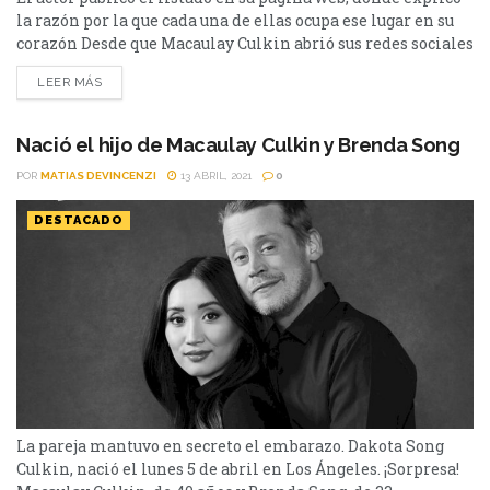
la razón por la que cada una de ellas ocupa ese lugar en su
corazón Desde que Macaulay Culkin abrió sus redes sociales
hace cerca de un año, comenzó a tener cada vez más
LEER MÁS
presencia en internet y empezamos a verlo más seguido -
¿se acuerdan de su cobertura en...
Nació el hijo de Macaulay Culkin y Brenda Song
POR
MATIAS DEVINCENZI
13 ABRIL, 2021
0
DESTACADO
La pareja mantuvo en secreto el embarazo. Dakota Song
Culkin, nació el lunes 5 de abril en Los Ángeles. ¡Sorpresa!