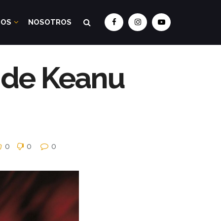
DOS
NOSOTROS
s de Keanu
0
0
0