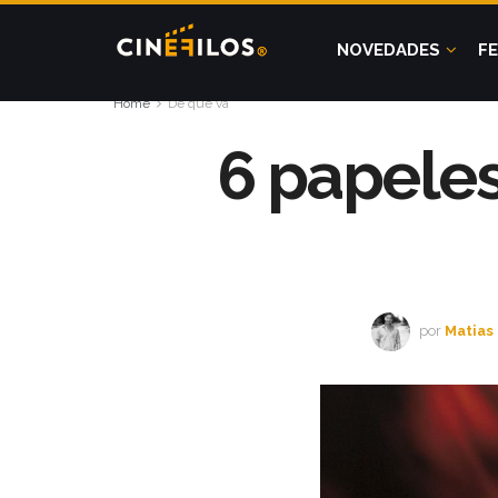
NOVEDADES
FE
Home
De qué va
6 papeles
por
Matias