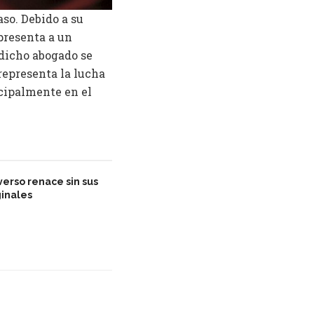
so. Debido a su
presenta a un
 dicho abogado se
 representa la lucha
ncipalmente en el
iverso renace sin sus
ginales