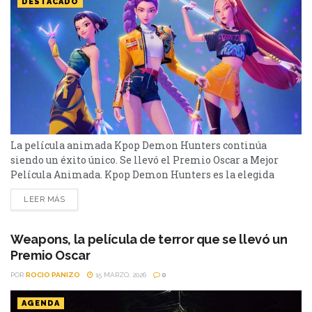
DESTACADO
La película animada Kpop Demon Hunters continúa
siendo un éxito único. Se llevó el Premio Oscar a Mejor
Película Animada. Kpop Demon Hunters es la elegida
como Mejor Película Animada dentro de los Premios
LEER MÁS
Oscars 2026. Es una de las películas más exitosas del año
pasado y de Netflix. Dirigida por Chris Appelhans y Maggie
Kang, fue desarrollada y se...
Weapons, la película de terror que se llevó un
Premio Oscar
POR
ROCIO PANIZO
15 MARZO, 2026
0
AGENDA