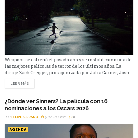
Weapons se estrenó el pasado año y se instaló como una de
las mejores películas de terror de los últimos años. La
dirige Zach Cregger, protagonizada por Julia Garner, Josh
Brolin, Amy Madigan, entre otros. La hora de la
LEER MÁS
desaparición cuenta la historia de una desaparición de
todo un grupo de niños. Su sinopsis dice: “Cuando todos los
alumnos de...
¿Dónde ver Sinners? La película con 16
nominaciones a los Oscars 2026
POR
FELIPE SERRANO
9 MARZO, 2026
0
AGENDA