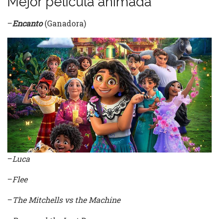
Mejor película animada
–
Encanto
(Ganadora)
–
Luca
–
Flee
–
The Mitchells vs the Machine