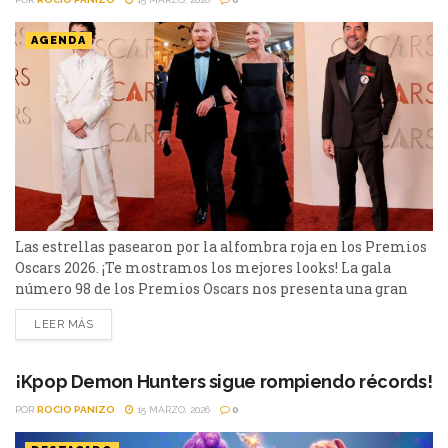
AGENDA
Las estrellas pasearon por la alfombra roja en los Premios
Oscars 2026. ¡Te mostramos los mejores looks! La gala
número 98 de los Premios Oscars nos presenta una gran
cantidad de estrellas en su alfombra roja y ceremonia.
LEER MÁS
Algunos de ellos fueron: Javier Bardem llegó con un pin
que dice 'No a la guerra”, por la iniciada guerra en Irán....
¡Kpop Demon Hunters sigue rompiendo récords!
POR
ROCIO PANIZO
15 MARZO, 2026
0