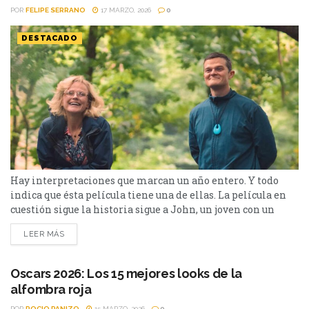
POR
FELIPE SERRANO
17 MARZO, 2026
0
DESTACADO
Hay interpretaciones que marcan un año entero. Y todo
indica que ésta película tiene una de ellas. La película en
cuestión sigue la historia sigue a John, un joven con un
futuro prometedor cuya vida cambia por completo cuando,
LEER MÁS
en el colegio, comienzan a aparecer tics involuntarios y
explosiones verbales que nadie logra comprender. A partir
de ese momento, enfrenta...
Oscars 2026: Los 15 mejores looks de la
alfombra roja
POR
ROCIO PANIZO
15 MARZO, 2026
0