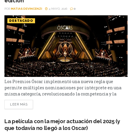
edición
POR
MATIAS DEVINCENZI
4 MAYO, 2026
0
DESTACADO
Los Premios Óscar implementó una nueva regla que
permite múltiples nominaciones por intérprete en una
misma categoría, revolucionando la competencia y la
estrategia de los estudios. Los Premios Óscar acaba de
LEER MÁS
introducir una modificación que puede cambiar por
completo la dinámica de las nominaciones actorales:
desde ahora, intérpretes podrán ser nominados más de
La película con la mejor actuación del 2025 (y
una vez en la misma categoría por...
que todavía no llegó a los Oscar)