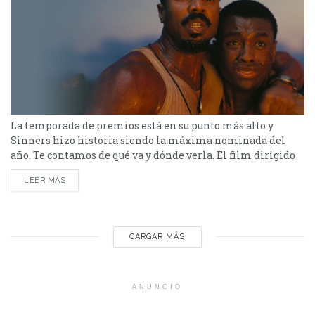
La temporada de premios está en su punto más alto y
Sinners hizo historia siendo la máxima nominada del
año. Te contamos de qué va y dónde verla. El film dirigido
por Ryan Coogler, Sinners, se convirtió en la película con
LEER MÁS
más nominaciones en la 98ª edición de los Premios Óscar
2026, alcanzando un récord de 16 candidaturas. Tras su...
CARGAR MÁS
ANUNCIO