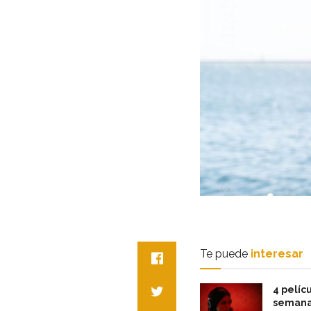
Te puede
interesar
4 pelícu
semana