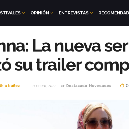
STIVALES
OPINIÓN
ENTREVISTAS
RECOMENDA
nna: La nueva seri
ó su trailer com
0
thia Nuñez
21 enero, 2022
en
Destacado
,
Novedades