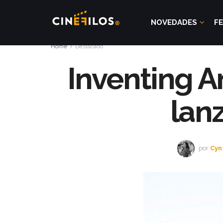
NOVEDADES
FE
Home
Destacado
Inventing A
lanz
por
Cyn