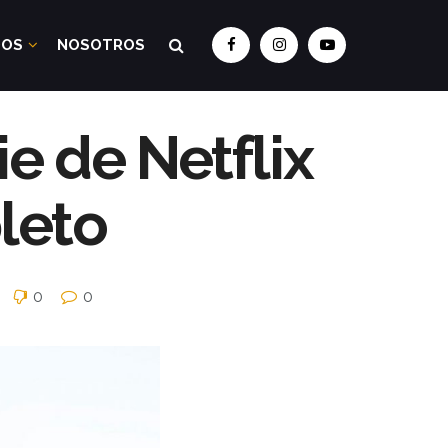
DOS
NOSOTROS
e de Netflix
pleto
0
0