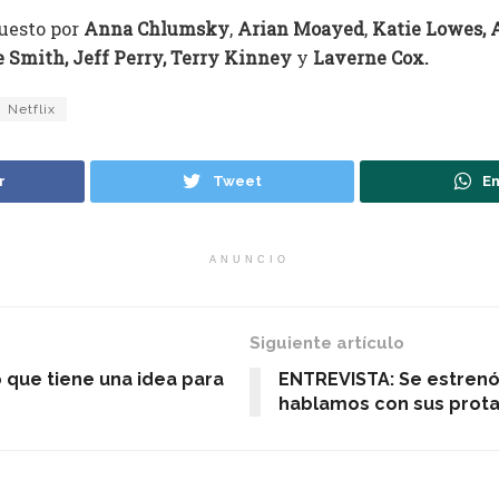
uesto por
Anna Chlumsky
,
Arian Moayed
,
Katie Lowes,
 Smith, Jeff Perry, Terry Kinney
y
Laverne Cox.
Netflix
r
Tweet
En
ANUNCIO
Siguiente artículo
ó que tiene una idea para
ENTREVISTA: Se estrenó 
hablamos con sus prota