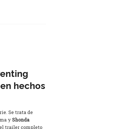
venting
a en hechos
ie. Se trata de
orma y
Shonda
el trailer completo