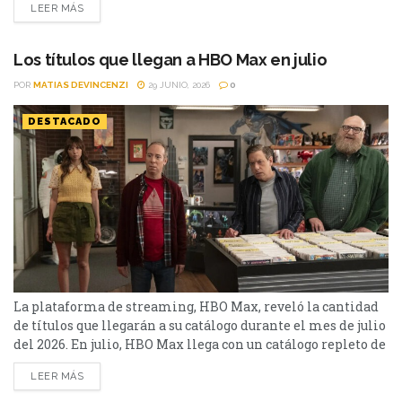
LEER MÁS
diferentes entre sí que llegaron a las principales
plataformas y merecen una oportunidad. Desde una
brillante sátira con humor negro y suspenso, pasando por
Los títulos que llegan a HBO Max en julio
una original...
POR
MATIAS DEVINCENZI
29 JUNIO, 2026
0
DESTACADO
La plataforma de streaming, HBO Max, reveló la cantidad
de títulos que llegarán a su catálogo durante el mes de julio
del 2026. En julio, HBO Max llega con un catálogo repleto de
grandes estrenos para todos los gustos. Uno de los
LEER MÁS
lanzamientos más esperados es Stuart no logra salvar el
universo, el nuevo spin-off de The Big Bang Theory...