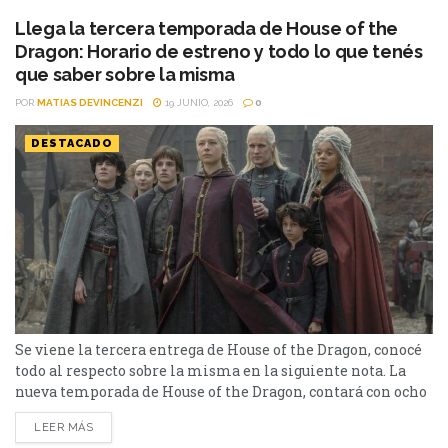
Llega la tercera temporada de House of the
Dragon: Horario de estreno y todo lo que tenés
que saber sobre la misma
POR
MATIAS DEVINCENZI
19 JUNIO, 2026
0
DESTACADO
Se viene la tercera entrega de House of the Dragon, conocé
todo al respecto sobre la misma en la siguiente nota. La
nueva temporada de House of the Dragon, contará con ocho
episodios que se emitirán semanalmente, y está previsto
LEER MÁS
que finalice el 9 de agosto. Basada en “Fuego y Sangre” de