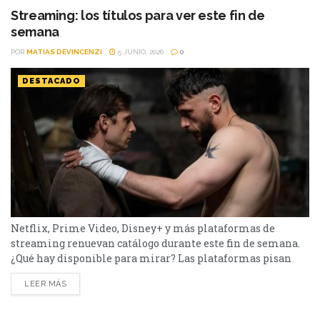
el menú tiene de todo. I Will Find You - Netflix Te
Streaming: los títulos para ver este fin de
encontraré es una miniserie basada en...
semana
POR
MATIAS DEVINCENZI
5 JUNIO, 2026
0
DESTACADO
Netflix, Prime Video, Disney+ y más plataformas de
streaming renuevan catálogo durante este fin de semana.
¿Qué hay disponible para mirar? Las plataformas pisan
fuerte con una batería de lanzamientos que combinan
LEER MÁS
producciones locales y adaptaciones ambiciosas. De Netflix
a Disney+, pasando por Prime Video y HBO Max, el menú
tiene de todo. Half Man – HBO Max Es una...