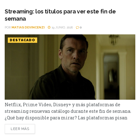
George R.R. Martin, la serie, ambientada 200 años antes...
Streaming: los títulos para ver este fin de
semana
POR
MATIAS DEVINCENZI
19 JUNIO, 2026
0
DESTACADO
Netflix, Prime Video, Disney+ y más plataformas de
streaming renuevan catálogo durante este fin de semana.
¿Qué hay disponible para mirar? Las plataformas pisan
fuerte con una batería de lanzamientos que combinan
LEER MÁS
producciones locales y adaptaciones ambiciosas.
De Netflix a Disney+, pasando por Prime Video y HBO Max,