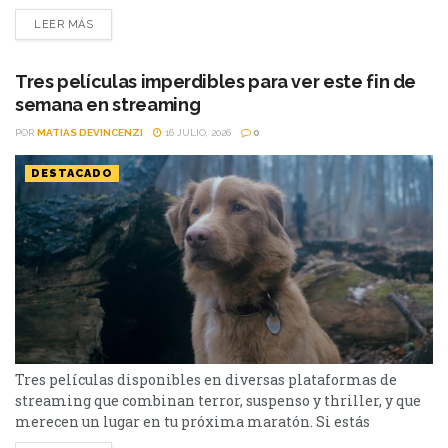
streaming aparecen propuestas para todos los gustos: desde
LEER MÁS
un thriller español cargado de tensión y conspiraciones,
hasta un documental de true crime, una inquietante
película de terror psicológico y el esperado regreso de...
Tres películas imperdibles para ver este fin de
semana en streaming
POR
MATIAS DEVINCENZI
16 JULIO, 2026
0
DESTACADO
Tres películas disponibles en diversas plataformas de
streaming que combinan terror, suspenso y thriller, y que
merecen un lugar en tu próxima maratón. Si estás
buscando qué ver en streaming, hay tres películas muy