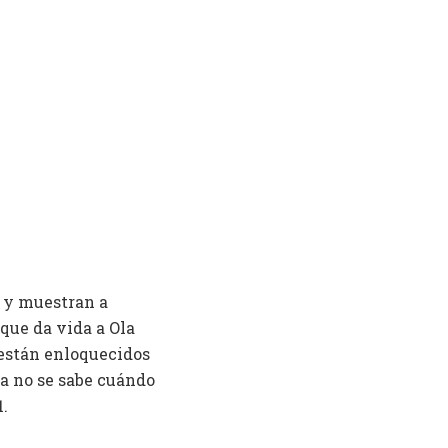
, y muestran a
 que da vida a Ola
 están enloquecidos
ía no se sabe cuándo
1.