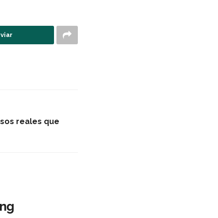
viar
asos reales que
ing