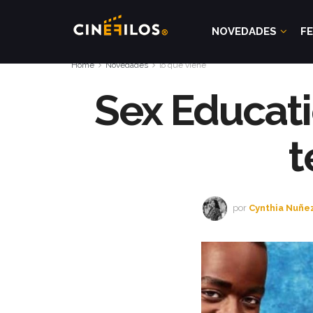
NOVEDADES
FE
Home
Novedades
lo que viene
Sex Educati
t
por
Cynthia Nuñe