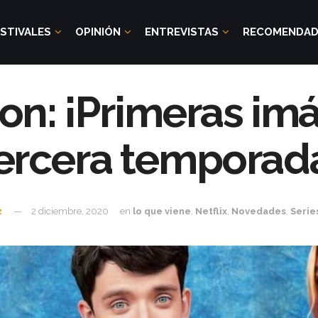
STIVALES
OPINIÓN
ENTREVISTAS
RECOMENDA
on: ¡Primeras im
ercera temporad
z
2 diciembre, 2020
en
lo que viene
,
Netflix
,
Novedades
,
Serie