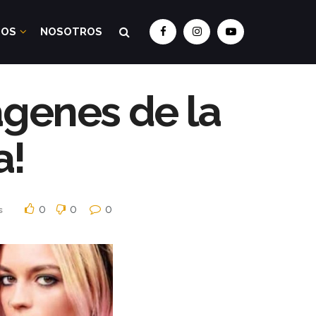
DOS
NOSOTROS
ágenes de la
a!
0
0
0
s