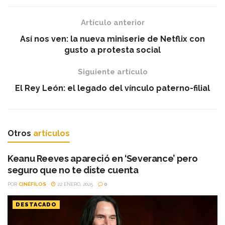
Artículo anterior
Así nos ven: la nueva miniserie de Netflix con
gusto a protesta social
Siguiente artículo
El Rey León: el legado del vínculo paterno-filial
Otros
artículos
Keanu Reeves apareció en ‘Severance’ pero
seguro que no te diste cuenta
POR
CINÉFILOS
22 ENERO, 2025
0
DESTACADO