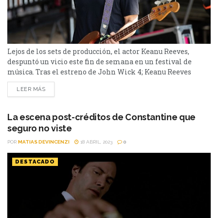
Lejos de los sets de producción, el actor Keanu Reeves,
despuntó un vicio este fin de semana en un festival de
música. Tras el estreno de John Wick 4; Keanu Reeves
volvió a un viejo amor. Lejos de las cámaras de los sets de
LEER MÁS
películas; y con vistas a Constantine 2; el actor aprovechó
un fin de semana para volver...
La escena post-créditos de Constantine que
seguro no viste
POR
MATIAS DEVINCENZI
18 ABRIL, 2023
0
DESTACADO