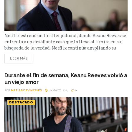
Netflix estrenó un thriller judicial, donde Keanu Reeves se
enfrenta a un desafiante caso que lo lleva al límite en su
búsqueda de la verdad. Netflix continúa ampliando su
catálogo con películas que abordan una variedad de
LEER MÁS
géneros, y esta vez nos sumerge en el intrigante mundo de
la justicia con "El Abogado del Mal", también conocida
como "The Whole...
Durante el fin de semana, Keanu Reeves volvió a
un viejo amor
POR
MATIAS DEVINCENZI
30 MAYO, 2023
0
DESTACADO