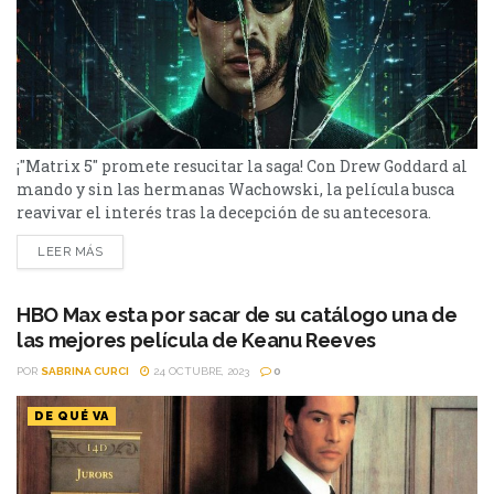
¡"Matrix 5" promete resucitar la saga! Con Drew Goddard al
mando y sin las hermanas Wachowski, la película busca
reavivar el interés tras la decepción de su antecesora.
Después de la decepcionante recepción de "Matrix
LEER MÁS
Resurrections" por parte de crítica y público, Warner Bros.
Pictures está listo para llevar a cabo la quinta entrega de la
icónica saga de ciencia...
HBO Max esta por sacar de su catálogo una de
las mejores película de Keanu Reeves
POR
SABRINA CURCI
24 OCTUBRE, 2023
0
DE QUÉ VA