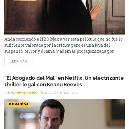
Anda corriendo a HBO Max a ver esta película que no fue lo
suficiente valorada por la crítica pero es una joya del
suspenso, terror y drama, y además protagonizada por
Keanu Reeves Esta película fue infravalorada por la crítica
LEER MÁS
pero fue un éxito en taquilla, y con razón. “Pactar con el
diablo” cuenta con una historia que mezcla los...
“El Abogado del Mal” en Netflix: Un electrizante
thriller legal con Keanu Reeves
POR
JUAMPA BARBERO
24 OCTUBRE, 2023
0
DE QUÉ VA