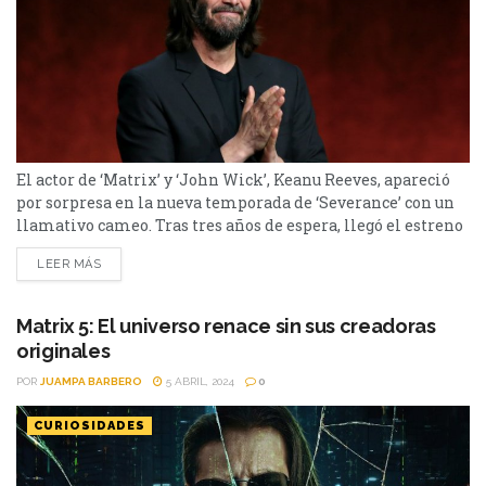
El actor de ‘Matrix’ y ‘John Wick’, Keanu Reeves, apareció
por sorpresa en la nueva temporada de ‘Severance’ con un
llamativo cameo. Tras tres años de espera, llegó el estreno
de la temporada 2 de Severance. La serie de Apple TV+ se
LEER MÁS
reencuentra con sus espectadores para
continuar expandiendo su endiablado universo de ciencia
ficción y cuenta con un cameo de, nada más...
Matrix 5: El universo renace sin sus creadoras
originales
POR
JUAMPA BARBERO
5 ABRIL, 2024
0
CURIOSIDADES