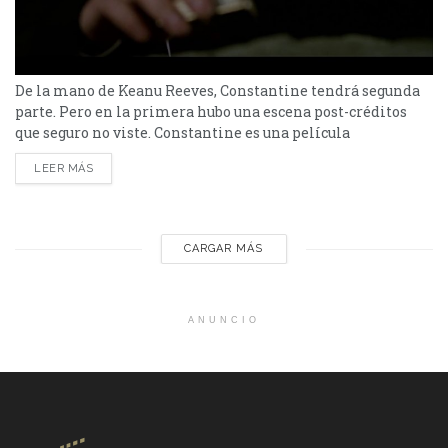
De la mano de Keanu Reeves, Constantine tendrá segunda
parte. Pero en la primera hubo una escena post-créditos
que seguro no viste. Constantine es una película
estadounidense que se estrenó en el año 2005. Fue dirigida
LEER MÁS
por Francis Lawrence y protagonizada por Keanu Reeves y
Rachel Weisz. Con un guion de Kevin Brodbin y Frank
Cappello, la película se basa...
CARGAR MÁS
ANUNCIO