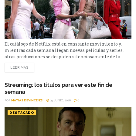
El catálogo de Netflix está en constante movimiento y,
mientras cada semana llegan nuevas películas y series,
otras producciones se despiden silenciosamente de la
plataforma. Esta vez, tres títulos muy diferentes entre sí
LEER MÁS
abandonarán el servicio en los próximos días: El bosque,
Sex and the City y Man to Man. Si todavía las tenías
pendientes o pensabas volver a verlas,...
Streaming: los títulos para ver este fin de
semana
POR
MATIAS DEVINCENZI
19 JUNIO, 2026
0
DESTACADO