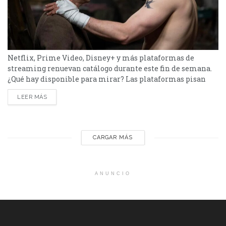
Netflix, Prime Video, Disney+ y más plataformas de
streaming renuevan catálogo durante este fin de semana.
¿Qué hay disponible para mirar? Las plataformas pisan
fuerte con una batería de lanzamientos que combinan
LEER MÁS
producciones locales y adaptaciones ambiciosas. De Netflix
a Disney+, pasando por Prime Video y HBO Max, el menú
tiene de todo. Half Man – HBO Max Es una...
CARGAR MÁS
ANUNCIO