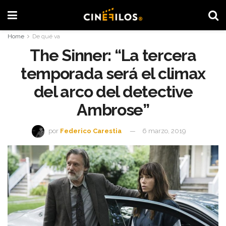
Home
De qué va
The Sinner: “La tercera
temporada será el climax
del arco del detective
Ambrose”
por
Federico Carestia
6 marzo, 2019