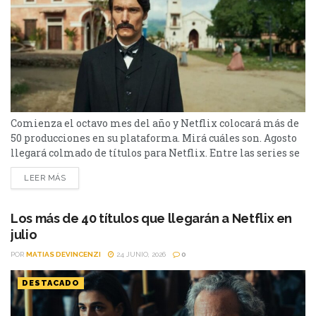
Comienza el octavo mes del año y Netflix colocará más de
50 producciones en su plataforma. Mirá cuáles son. Agosto
llegará colmado de títulos para Netflix. Entre las series se
destacan: Moria y la segunda parte de Cien Años de
LEER MÁS
Soledad, además de Toda la verdad de mis mentiras. Como
películas estarán Susurran tu nombre y las sagas clásicas
de...
Los más de 40 títulos que llegarán a Netflix en
julio
POR
MATIAS DEVINCENZI
24 JUNIO, 2026
0
DESTACADO