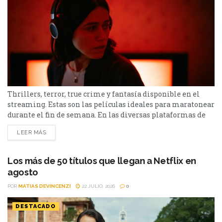
Thrillers, terror, true crime y fantasía disponible en el
streaming. Estas son las películas ideales para maratonear
durante el fin de semana. En las diversas plataformas de
streaming aparecen propuestas para todos los gustos: desde
LEER MÁS
un thriller español cargado de tensión y conspiraciones,
hasta un documental de true crime, una inquietante
película de terror psicológico y el esperado regreso de...
Los más de 50 títulos que llegan a Netflix en
agosto
POR
MATIAS DEVINCENZI
22 JULIO, 2026
0
DESTACADO