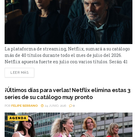
La plataforma de streaming, Netflix, sumará a su catálogo
más de 40 títulos durante todo el mes de julio del 2026.
Netflix apuesta fuerte en julio con varios títulos. Serán 41
en total, entre los que se destacan: La casa de la pradera,
LEER MÁS
Heartstopper Forever y Enola Holmes 3. La lista completa,
a continuación. Series Los peores vecinos del mundo...
¡Últimos días para verlas! Netflix elimina estas 3
series de su catálogo muy pronto
POR
FELIPE SERRANO
24 JUNIO, 2026
0
AGENDA