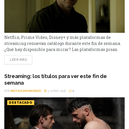
Netflix, Prime Video, Disney+ y más plataformas de
streaming renuevan catálogo durante este fin de semana.
¿Qué hay disponible para mirar? Las plataformas pisan
fuerte con una batería de lanzamientos que combinan
LEER MÁS
producciones locales y adaptaciones ambiciosas.
De Netflix a Disney+, pasando por Prime Video y HBO Max,
el menú tiene de todo. I Will Find You - Netflix Te
Streaming: los títulos para ver este fin de
encontraré es una miniserie basada en...
semana
POR
MATIAS DEVINCENZI
5 JUNIO, 2026
0
DESTACADO