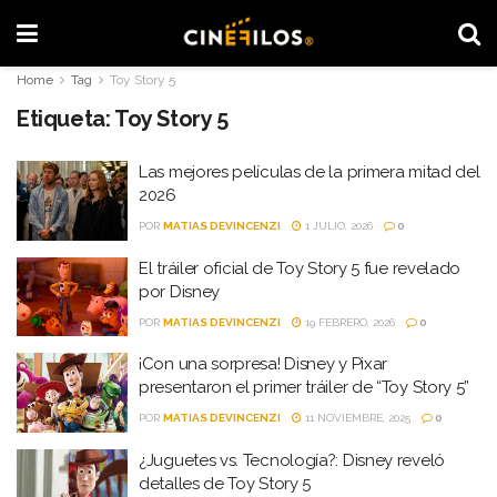
Home
Tag
Toy Story 5
Etiqueta:
Toy Story 5
Las mejores películas de la primera mitad del
2026
POR
MATIAS DEVINCENZI
1 JULIO, 2026
0
El tráiler oficial de Toy Story 5 fue revelado
por Disney
POR
MATIAS DEVINCENZI
19 FEBRERO, 2026
0
¡Con una sorpresa! Disney y Pixar
presentaron el primer tráiler de “Toy Story 5”
POR
MATIAS DEVINCENZI
11 NOVIEMBRE, 2025
0
¿Juguetes vs. Tecnología?: Disney reveló
detalles de Toy Story 5