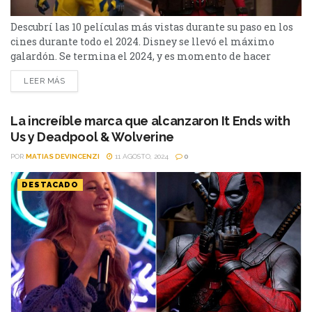
Descubrí las 10 películas más vistas durante su paso en los
cines durante todo el 2024. Disney se llevó el máximo
galardón. Se termina el 2024, y es momento de hacer
balances. Como te presentamos las películas y series más
LEER MÁS
populares del año, ahora te mostramos el ranking de las 10
películas más taquilleras. En el último escalón se
encuentra...
La increíble marca que alcanzaron It Ends with
Us y Deadpool & Wolverine
POR
MATIAS DEVINCENZI
11 AGOSTO, 2024
0
DESTACADO