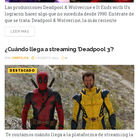
Las producciones Deadpool & Wolverine e It Ends with Us
lograron hacer algo que no sucedida desde 1990. Entérate de
que se trata. Deadpool & Wolverine, la más reciente
entrega de Disney y Marvel, ha superado la cifra de 1.000
LEER MÁS
millones de dólares en la taquilla mundial durante este
fin de semana. Hasta la fecha, la película con clasificación
R...
¿Cuándo llega a streaming ‘Deadpool 3’?
POR
CINÉFILOS
7 AGOSTO, 2024
0
DESTACADO
Te contamos cuándo llega a la plataforma de streaming la