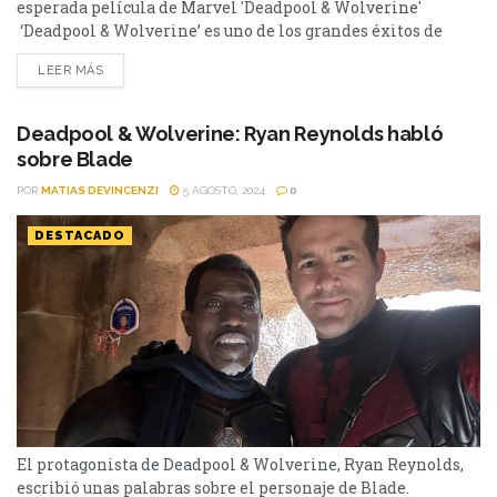
esperada película de Marvel 'Deadpool & Wolverine'
‘Deadpool & Wolverine’ es uno de los grandes éxitos de
taquilla del año a los cines y por ahora viene dejando muy
LEER MÁS
satisfechos a los fanáticos que la siguen acompañando en
salas. Con Ryan Reynolds y Hugh Jackman en sus icónicos
papeles, la producción...
Deadpool & Wolverine: Ryan Reynolds habló
sobre Blade
POR
MATIAS DEVINCENZI
5 AGOSTO, 2024
0
DESTACADO
El protagonista de Deadpool & Wolverine, Ryan Reynolds,
escribió unas palabras sobre el personaje de Blade.