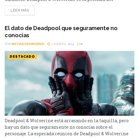
momento. Si bien tuvo errores que se dejaron ver en las
LEER MÁS
redes, un dato que no conocías sobre el personaje y hasta
quieren vetar al antihéroe de Disney; la cinta no...
El dato de Deadpool que seguramente no
conocías
POR
MATIAS DEVINCENZI
1 AGOSTO, 2024
0
DESTACADO
Deadpool & Wolverine está arrasando en la taquilla, pero
hay un dato que seguramente no conocías sobre el
personaje. La esperada reunión de Deadpool & Wolverine