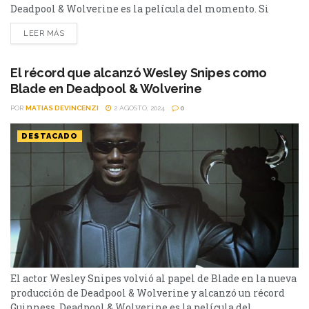
Deadpool & Wolverine es la película del momento. Si
bien tuvo errores que se dejaron ver en las redes, un dato
LEER MÁS
que no conocías sobre el personaje y hasta quieren vetar al
antihéroe de Disney; la cinta que tiene Ryan Reynolds y
Hugh Jackman, no para de sumar millones...
El récord que alcanzó Wesley Snipes como
Blade en Deadpool & Wolverine
POR
MATIAS DEVINCENZI
2 AGOSTO, 2024
0
DESTACADO
El actor Wesley Snipes volvió al papel de Blade en la nueva
producción de Deadpool & Wolverine y alcanzó un récord
Guinness. Deadpool & Wolverine es la película del