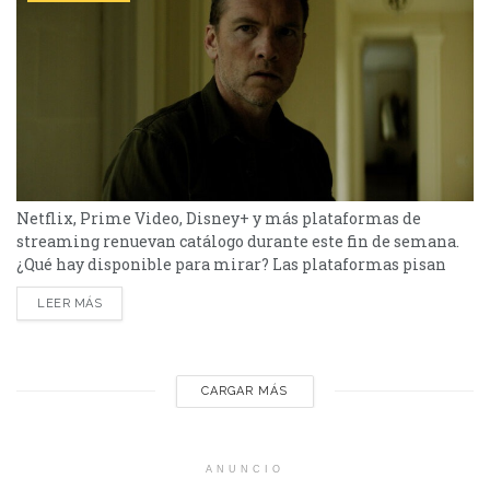
Netflix, Prime Video, Disney+ y más plataformas de
streaming renuevan catálogo durante este fin de semana.
¿Qué hay disponible para mirar? Las plataformas pisan
fuerte con una batería de lanzamientos que combinan
LEER MÁS
producciones locales y adaptaciones ambiciosas.
De Netflix a Disney+, pasando por Prime Video y HBO Max,
el menú tiene de todo. I Will Find You - Netflix Te
encontraré es una miniserie basada en...
CARGAR MÁS
ANUNCIO