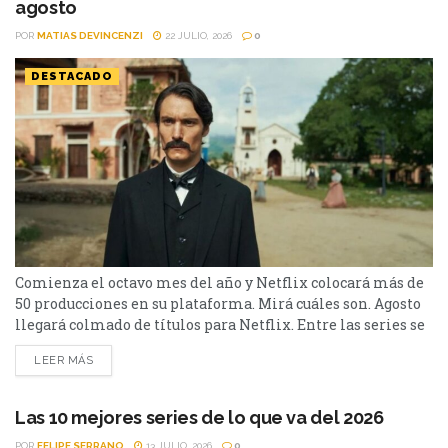
agosto
POR
MATIAS DEVINCENZI
22 JULIO, 2026
0
DESTACADO
Comienza el octavo mes del año y Netflix colocará más de
50 producciones en su plataforma. Mirá cuáles son. Agosto
llegará colmado de títulos para Netflix. Entre las series se
destacan: Moria y la segunda parte de Cien Años de
LEER MÁS
Soledad, además de Toda la verdad de mis mentiras. Como
películas estarán Susurran tu nombre y las sagas clásicas
de...
Las 10 mejores series de lo que va del 2026
POR
FELIPE SERRANO
13 JULIO, 2026
0