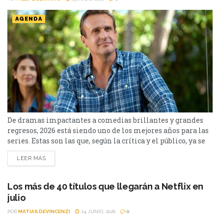
AGENDA
De dramas impactantes a comedias brillantes y grandes
regresos, 2026 está siendo uno de los mejores años para las
series. Estas son las que, según la crítica y el público, ya se
perfilan entre lo mejor de la temporada. Ingresamos en
LEER MÁS
julio, y desde Cinéfilos, escogimos las 10 mejores series del
2026. Pueden repasar el listado a continuación. 10. The...
Los más de 40 títulos que llegarán a Netflix en
julio
POR
MATIAS DEVINCENZI
24 JUNIO, 2026
0