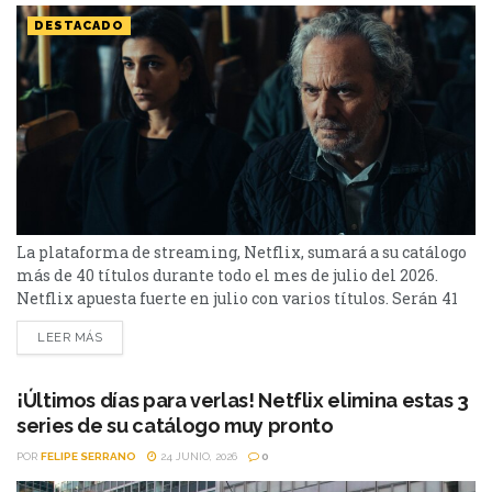
DESTACADO
La plataforma de streaming, Netflix, sumará a su catálogo
más de 40 títulos durante todo el mes de julio del 2026.
Netflix apuesta fuerte en julio con varios títulos. Serán 41
en total, entre los que se destacan: La casa de la pradera,
LEER MÁS
Heartstopper Forever y Enola Holmes 3. La lista completa,
a continuación. Series Los peores vecinos del mundo...
¡Últimos días para verlas! Netflix elimina estas 3
series de su catálogo muy pronto
POR
FELIPE SERRANO
24 JUNIO, 2026
0