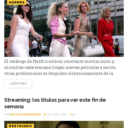
AGENDA
El catálogo de Netflix está en constante movimiento y,
mientras cada semana llegan nuevas películas y series,
otras producciones se despiden silenciosamente de la
plataforma. Esta vez, tres títulos muy diferentes entre sí
LEER MÁS
abandonarán el servicio en los próximos días: El bosque,
Sex and the City y Man to Man. Si todavía las tenías
pendientes o pensabas volver a verlas,...
Streaming: los títulos para ver este fin de
semana
POR
MATIAS DEVINCENZI
19 JUNIO, 2026
0
DESTACADO