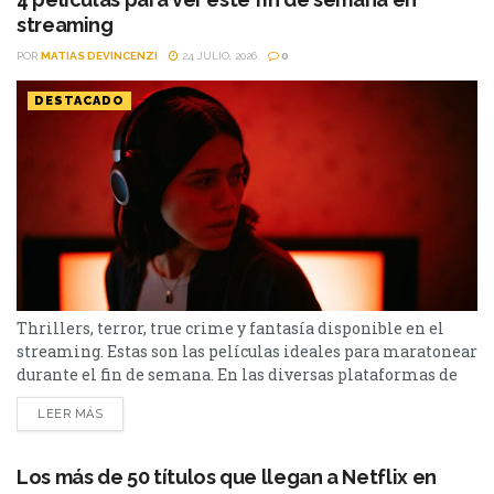
streaming
POR
MATIAS DEVINCENZI
24 JULIO, 2026
0
DESTACADO
Thrillers, terror, true crime y fantasía disponible en el
streaming. Estas son las películas ideales para maratonear
durante el fin de semana. En las diversas plataformas de
streaming aparecen propuestas para todos los gustos: desde
LEER MÁS
un thriller español cargado de tensión y conspiraciones,
hasta un documental de true crime, una inquietante
película de terror psicológico y el esperado regreso de...
Los más de 50 títulos que llegan a Netflix en