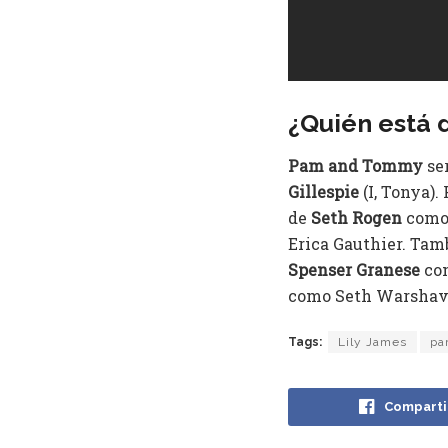
¿Quién está 
Pam and Tommy
ser
Gillespie
(I, Tonya).
de
Seth Rogen
como 
Erica Gauthier. Ta
Spenser Granese
com
como Seth Warsha
Tags:
Lily James
pa
Comparti