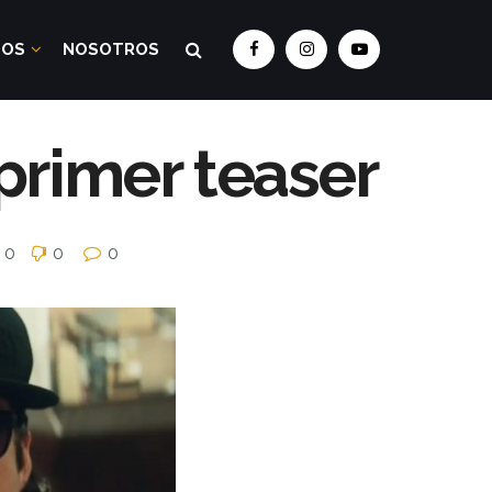
DOS
NOSOTROS
rimer teaser
0
0
0