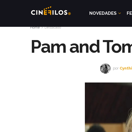
NOVEDADES
FE
Home
Destacado
Pam and Tom
por
Cynth