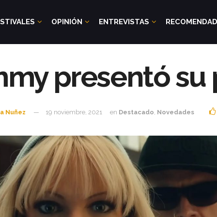
STIVALES
OPINIÓN
ENTREVISTAS
RECOMENDA
my presentó su p
ia Nuñez
19 noviembre, 2021
en
Destacado
,
Novedades