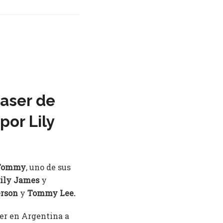
easer de
or Lily
Tommy
, uno de sus
ily James
y
rson
y
Tommy Lee.
ver en Argentina a