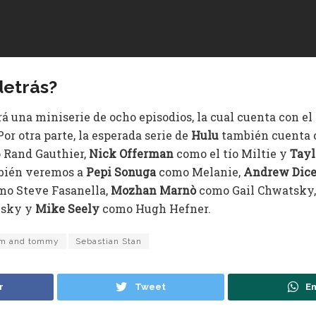
detrás?
á una miniserie de ocho episodios, la cual cuenta con el
 Por otra parte, la esperada serie de
Hulu
también cuenta c
Rand Gauthier,
Nick Offerman
como el tío Miltie y
Tayl
mbién veremos a
Pepi Sonuga
como Melanie,
Andrew Dice
o Steve Fasanella,
Mozhan Marnò
como Gail Chwatsky,
vsky y
Mike Seely
como Hugh Hefner.
m and tommy
Sebastian Stan
r
Tweet
En