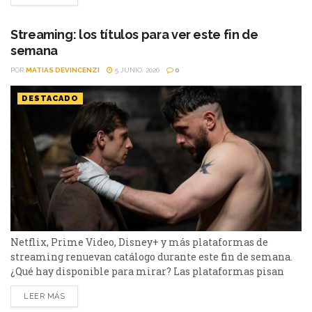
De Netflix a Disney+, pasando por Prime Video y HBO Max,
el menú tiene de todo. I Will Find You - Netflix Te
Streaming: los títulos para ver este fin de
encontraré es una miniserie basada en...
semana
POR
MATIAS DEVINCENZI
5 JUNIO, 2026
0
DESTACADO
Netflix, Prime Video, Disney+ y más plataformas de
streaming renuevan catálogo durante este fin de semana.
¿Qué hay disponible para mirar? Las plataformas pisan
fuerte con una batería de lanzamientos que combinan
LEER MÁS
producciones locales y adaptaciones ambiciosas. De Netflix