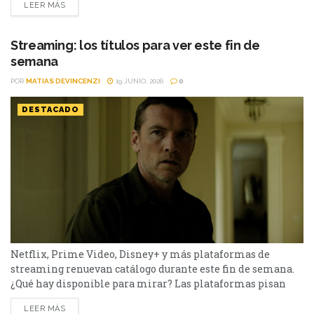
LEER MÁS
abandonarán el servicio en los próximos días: El bosque,
Sex and the City y Man to Man. Si todavía las tenías
pendientes o pensabas volver a verlas,...
Streaming: los títulos para ver este fin de
semana
POR
MATIAS DEVINCENZI
19 JUNIO, 2026
0
DESTACADO
Netflix, Prime Video, Disney+ y más plataformas de
streaming renuevan catálogo durante este fin de semana.
¿Qué hay disponible para mirar? Las plataformas pisan
fuerte con una batería de lanzamientos que combinan
LEER MÁS
producciones locales y adaptaciones ambiciosas.