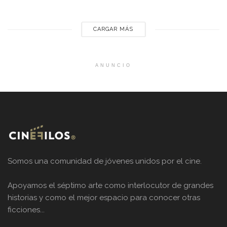
a Disney+, pasando por Prime Video y HBO Max, el menú
tiene de todo. Half Man – HBO Max Es una...
CARGAR MÁS
ANUNCIO
Somos una comunidad de jóvenes unidos por el cine.
Apoyamos el séptimo arte como interlocutor de grandes
historias y como el mejor espacio para conocer otras
ficciones...