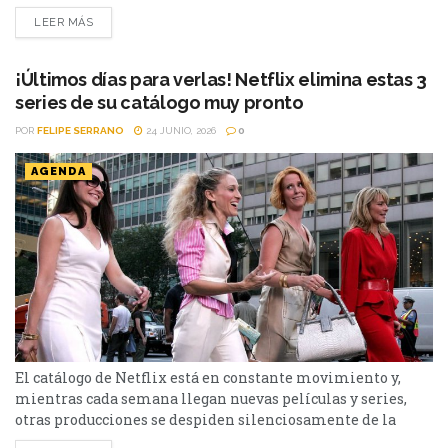
en total, entre los que se destacan: La casa de la pradera,
LEER MÁS
Heartstopper Forever y Enola Holmes 3. La lista completa,
a continuación. Series Los peores vecinos del mundo...
¡Últimos días para verlas! Netflix elimina estas 3
series de su catálogo muy pronto
POR
FELIPE SERRANO
24 JUNIO, 2026
0
AGENDA
El catálogo de Netflix está en constante movimiento y,
mientras cada semana llegan nuevas películas y series,
otras producciones se despiden silenciosamente de la
plataforma. Esta vez, tres títulos muy diferentes entre sí