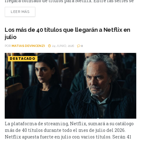
llegará colmado de títulos para Netflix. Entre las series se
destacan: Moria y la segunda parte de Cien Años de
LEER MÁS
Soledad, además de Toda la verdad de mis mentiras. Como
películas estarán Susurran tu nombre y las sagas clásicas
de...
Los más de 40 títulos que llegarán a Netflix en
julio
POR
MATIAS DEVINCENZI
24 JUNIO, 2026
0
DESTACADO
La plataforma de streaming, Netflix, sumará a su catálogo
más de 40 títulos durante todo el mes de julio del 2026.
Netflix apuesta fuerte en julio con varios títulos. Serán 41