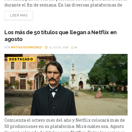
durante el fin de semana. En las diversas plataformas de
streaming aparecen propuestas para todos los gustos: desde
LEER MÁS
un thriller español cargado de tensión y conspiraciones,
hasta un documental de true crime, una inquietante
película de terror psicológico y el esperado regreso de...
Los más de 50 títulos que llegan a Netflix en
agosto
POR
MATIAS DEVINCENZI
22 JULIO, 2026
0
DESTACADO
Comienza el octavo mes del año y Netflix colocará más de
50 producciones en su plataforma. Mirá cuáles son. Agosto