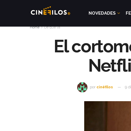
NOVEDADES
FE
Home
De qué va
El cortom
Netfl
por
cinéfilos
9 d