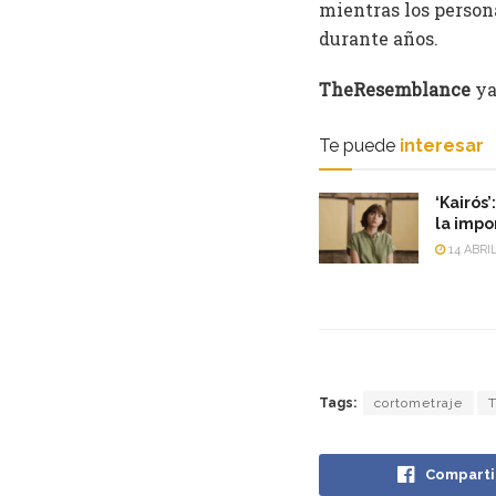
mientras los person
durante años.
TheResemblance
ya
Te puede
interesar
‘Kairós’
la impo
14 ABRIL
Tags:
cortometraje
Comparti