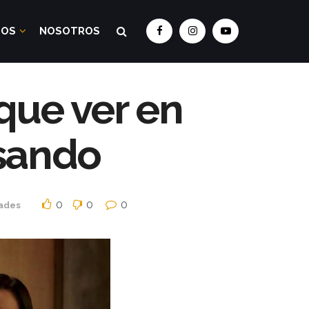
DOS
NOSOTROS
que ver en
nsando
0
0
0
ades