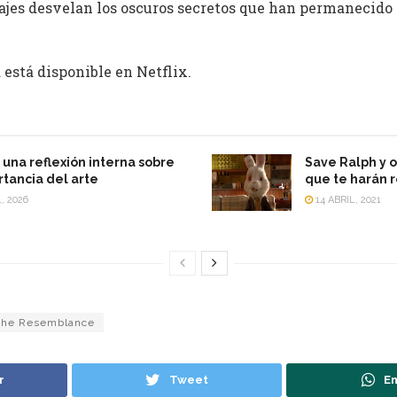
ajes desvelan los oscuros secretos que han permanecido
 está disponible en Netflix.
: una reflexión interna sobre
Save Ralph y 
rtancia del arte
que te harán r
, 2026
14 ABRIL, 2021
The Resemblance
r
Tweet
En