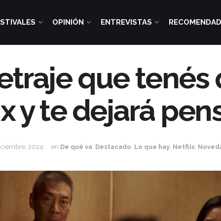
STIVALES
OPINIÓN
ENTREVISTAS
RECOMENDA
etraje que tenés 
ix y te dejará pe
iciembre, 2024
en
De qué va
,
Destacado
,
Lo que hay
,
Netflix
,
Noved