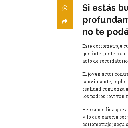
Si estás b
profundam
no te pod
Este cortometraje cu
que interprete a su
acto de recordatori
El joven actor contr
convincente, replica
realidad comienza a
los padres revivan
Pero a medida que av
y lo que parecía se
cortometraje juega 