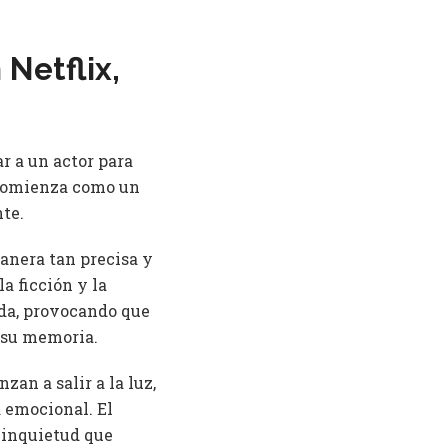
Netflix,
r a un actor para
 comienza como un
te.
manera tan precisa y
a ficción y la
ida, provocando que
 su memoria.
zan a salir a la luz,
a emocional. El
 inquietud que