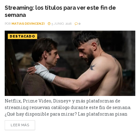
el menú tiene de todo. I Will Find You - Netflix Te
Streaming: los títulos para ver este fin de
encontraré es una miniserie basada en...
semana
POR
MATIAS DEVINCENZI
5 JUNIO, 2026
0
DESTACADO
Netflix, Prime Video, Disney+ y más plataformas de
streaming renuevan catálogo durante este fin de semana.
¿Qué hay disponible para mirar? Las plataformas pisan
fuerte con una batería de lanzamientos que combinan
LEER MÁS
producciones locales y adaptaciones ambiciosas. De Netflix
a Disney+, pasando por Prime Video y HBO Max, el menú