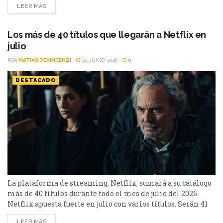
LEER MÁS
Soledad, además de Toda la verdad de mis mentiras. Como
películas estarán Susurran tu nombre y las sagas clásicas
de...
Los más de 40 títulos que llegarán a Netflix en
julio
POR
MATIAS DEVINCENZI
24 JUNIO, 2026
0
DESTACADO
La plataforma de streaming, Netflix, sumará a su catálogo
más de 40 títulos durante todo el mes de julio del 2026.
Netflix apuesta fuerte en julio con varios títulos. Serán 41
en total, entre los que se destacan: La casa de la pradera,
LEER MÁS