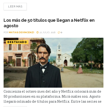
streaming aparecen propuestas para todos los gustos: desde
LEER MÁS
un thriller español cargado de tensión y conspiraciones,
hasta un documental de true crime, una inquietante
película de terror psicológico y el esperado regreso de...
Los más de 50 títulos que llegan a Netflix en
agosto
POR
MATIAS DEVINCENZI
22 JULIO, 2026
0
DESTACADO
Comienza el octavo mes del año y Netflix colocará más de
50 producciones en su plataforma. Mirá cuáles son. Agosto
llegará colmado de títulos para Netflix. Entre las series se
destacan: Moria y la segunda parte de Cien Años de