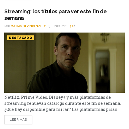
Sex and the City y Man to Man. Si todavía las tenías
pendientes o pensabas volver a verlas,...
Streaming: los títulos para ver este fin de
semana
POR
MATIAS DEVINCENZI
19 JUNIO, 2026
0
DESTACADO
Netflix, Prime Video, Disney+ y más plataformas de
streaming renuevan catálogo durante este fin de semana.
¿Qué hay disponible para mirar? Las plataformas pisan
fuerte con una batería de lanzamientos que combinan
LEER MÁS
producciones locales y adaptaciones ambiciosas.
De Netflix a Disney+, pasando por Prime Video y HBO Max,