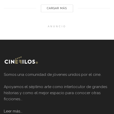
tiene de todo. Half Man – HBO Max Es una...
CARGAR MÁS
ANUNCIO
Somos una comunidad de jóvenes unidos por el cine.
Apoyamos el séptimo arte como interlocutor de grandes
historias y como el mejor espacio para conocer otras
ficciones...
Leer más...