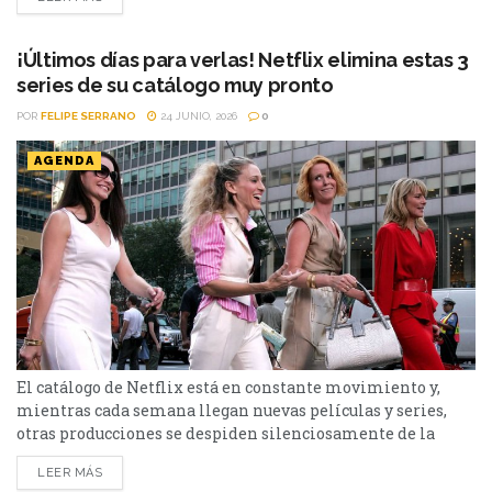
Heartstopper Forever y Enola Holmes 3. La lista completa,
a continuación. Series Los peores vecinos del mundo...
¡Últimos días para verlas! Netflix elimina estas 3
series de su catálogo muy pronto
POR
FELIPE SERRANO
24 JUNIO, 2026
0
AGENDA
El catálogo de Netflix está en constante movimiento y,
mientras cada semana llegan nuevas películas y series,
otras producciones se despiden silenciosamente de la
plataforma. Esta vez, tres títulos muy diferentes entre sí
LEER MÁS
abandonarán el servicio en los próximos días: El bosque,