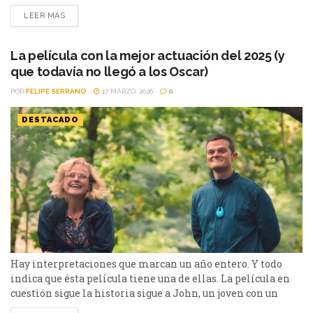
estrategia de los estudios. Los Premios Óscar acaba de
LEER MÁS
introducir una modificación que puede cambiar por
completo la dinámica de las nominaciones actorales:
desde ahora, intérpretes podrán ser nominados más de
La película con la mejor actuación del 2025 (y
una vez en la misma categoría por...
que todavía no llegó a los Oscar)
POR
FELIPE SERRANO
17 MARZO, 2026
0
DESTACADO
Hay interpretaciones que marcan un año entero. Y todo
indica que ésta película tiene una de ellas. La película en
cuestión sigue la historia sigue a John, un joven con un
futuro prometedor cuya vida cambia por completo cuando,