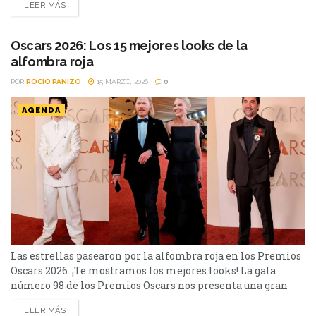
LEER MÁS
en el colegio, comienzan a aparecer tics involuntarios y
explosiones verbales que nadie logra comprender. A partir
de ese momento, enfrenta...
Oscars 2026: Los 15 mejores looks de la
alfombra roja
POR
ROCIO PANIZO
15 MARZO, 2026
0
AGENDA
Las estrellas pasearon por la alfombra roja en los Premios
Oscars 2026. ¡Te mostramos los mejores looks! La gala
número 98 de los Premios Oscars nos presenta una gran
cantidad de estrellas en su alfombra roja y ceremonia.
LEER MÁS
Algunos de ellos fueron: Javier Bardem llegó con un pin