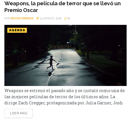
Kang, fue desarrollada y se...
Weapons, la película de terror que se llevó un
Premio Oscar
POR
ROCIO PANIZO
15 MARZO, 2026
0
AGENDA
Weapons se estrenó el pasado año y se instaló como una de
las mejores películas de terror de los últimos años. La
dirige Zach Cregger, protagonizada por Julia Garner, Josh
Brolin, Amy Madigan, entre otros. La hora de la
LEER MÁS
desaparición cuenta la historia de una desaparición de
todo un grupo de niños. Su sinopsis dice: “Cuando todos los
alumnos de...