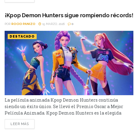
que dice 'No a la guerra”, por la iniciada guerra en Irán....
¡Kpop Demon Hunters sigue rompiendo récords!
POR
ROCIO PANIZO
15 MARZO, 2026
0
DESTACADO
La película animada Kpop Demon Hunters continúa
siendo un éxito único. Se llevó el Premio Oscar a Mejor
Película Animada. Kpop Demon Hunters es la elegida
como Mejor Película Animada dentro de los Premios
LEER MÁS
Oscars 2026. Es una de las películas más exitosas del año
pasado y de Netflix. Dirigida por Chris Appelhans y Maggie