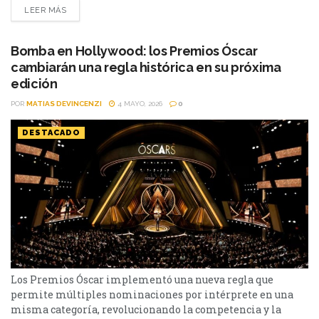
LEER MÁS
la campaña “No Lay’s, No Game”, el concepto con el que la
marca viene construyendo su vínculo con el...
Bomba en Hollywood: los Premios Óscar
cambiarán una regla histórica en su próxima
edición
POR
MATIAS DEVINCENZI
4 MAYO, 2026
0
DESTACADO
Los Premios Óscar implementó una nueva regla que
permite múltiples nominaciones por intérprete en una
misma categoría, revolucionando la competencia y la