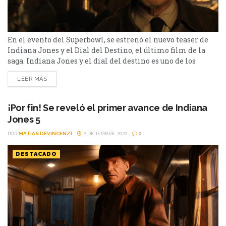
En el evento del Superbowl, se estrenó el nuevo teaser de
Indiana Jones y el Dial del Destino, el último film de la
saga. Indiana Jones y el dial del destino es uno de los
estrenos más esperados del 2023. En diciembre pasado, se
LEER MÁS
estrenó el primer tráiler de la historia y, en el día de ayer,
con el Superbowl,...
¡Por fin! Se reveló el primer avance de Indiana
Jones 5
POR
MATIAS DEVINCENZI
2 DICIEMBRE, 2022
0
DESTACADO