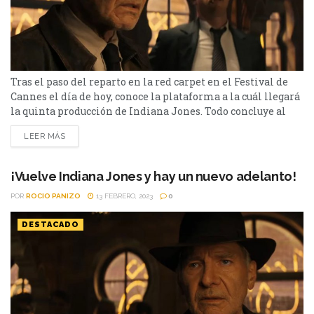
Tras el paso del reparto en la red carpet en el Festival de
Cannes el día de hoy, conoce la plataforma a la cuál llegará
la quinta producción de Indiana Jones. Todo concluye al
fin… y es así que la saga de Indiana Jones llegará a su fin
LEER MÁS
con Indiana Jones y el dial del destino. Tal como ocurrió
en...
¡Vuelve Indiana Jones y hay un nuevo adelanto!
POR
ROCIO PANIZO
13 FEBRERO, 2023
0
DESTACADO