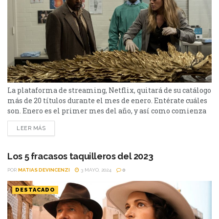
La plataforma de streaming, Netflix, quitará de su catálogo
más de 20 títulos durante el mes de enero. Entérate cuáles
son. Enero es el primer mes del año, y así como comienza
el 2025, Netflix decidió quitar varios títulos de su catálogo.
LEER MÁS
Se destacan: Mamma Mia!, las cintas de Indiana Jones,
John Wick, Jaula Mental, La bruja y Revenge. 2...
Los 5 fracasos taquilleros del 2023
POR
MATIAS DEVINCENZI
3 MAYO, 2024
0
DESTACADO