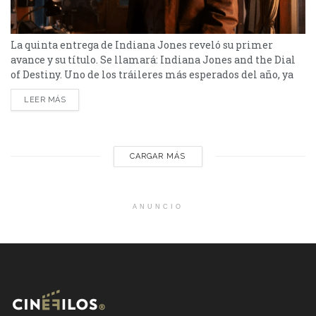
La quinta entrega de Indiana Jones reveló su primer
avance y su título. Se llamará: Indiana Jones and the Dial
of Destiny. Uno de los tráileres más esperados del año, ya
llegó. El regreso de Harrison Ford, a sus 80 años, como el
LEER MÁS
mítico arqueólogo Indiana Jones. Con un guiño a las
producciones anteriores, el clip de casi dos minutos,...
CARGAR MÁS
ANUNCIO