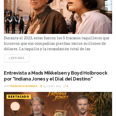
Durante el 2023, estas fueron los 5 fracasos taquilleros que
hicieron que sus compañías pierdan varios millones de
dólares. La taquilla y la recaudación total de las
producciones, marcan el rumbo en el caso de que tengan
LEER MÁS
una secuela. En esta oportunidad, te presentamos los 5
fracasos del 2023, que le dieron perdidas a las compañías.
Según indicó Deadline, el...
Entrevista a Mads Mikkelsen y Boyd Holbroock
por “Indiana Jones y el Dial del Destino”
POR
FRANCISCA ROMERO
15 JUNIO, 2023
0
DESTACADO