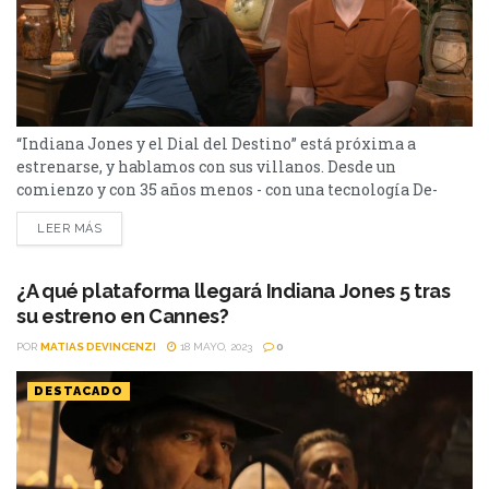
“Indiana Jones y el Dial del Destino” está próxima a
estrenarse, y hablamos con sus villanos. Desde un
comienzo y con 35 años menos - con una tecnología De-
aging espectacular- podemos ver en pantalla al Indiana
LEER MÁS
Jones (Harrison Ford) de las primeras películas. Y, que
através de un flashback conectará el desarrollo de la
película con la actualidad. En este...
¿A qué plataforma llegará Indiana Jones 5 tras
su estreno en Cannes?
POR
MATIAS DEVINCENZI
18 MAYO, 2023
0
DESTACADO