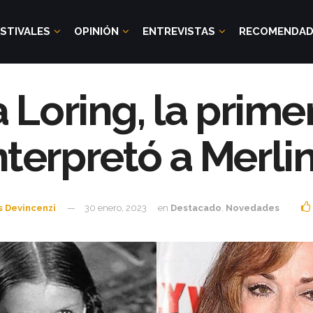
STIVALES
OPINIÓN
ENTREVISTAS
RECOMENDA
a Loring, la prime
nterpretó a Merli
s Devincenzi
30 enero, 2023
en
Destacado
,
Novedades