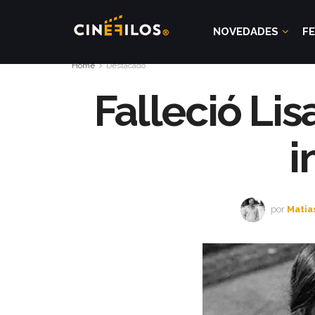
NOVEDADES
FE
Home
Destacado
Falleció Lis
i
por
Matia