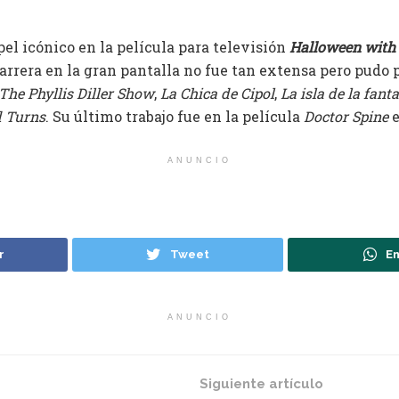
pel icónico en la película para televisión
Halloween with
arrera en la gran pantalla no fue tan extensa pero pudo 
The Phyllis Diller Show
,
La Chica de Cipol
,
La isla de la fant
d Turns
. Su último trabajo fue en la película
Doctor Spine
e
ANUNCIO
r
Tweet
En
ANUNCIO
Siguiente artículo