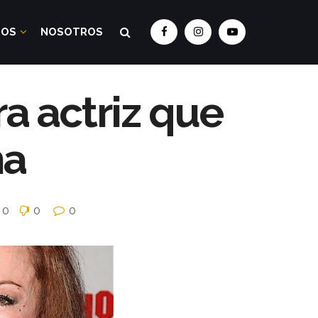
DOS
NOSOTROS
ra actriz que
na
0
0
0