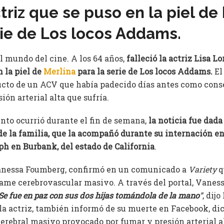
triz que se puso en la piel de
rie de Los locos Addams.
el mundo del cine. A los 64 años,
falleció la actriz Lisa Lo
n la piel de
Merlina
para la serie de Los locos Addams.
El
cto de un ACV que había padecido días antes como cons
ión arterial alta que sufría.
ento ocurrió durante el fin de semana,
la noticia fue dada
de la familia, que la acompañó durante su internación e
ph en Burbank, del estado de California
.
Vanessa Foumberg, confirmó en un comunicado a
Variety
q
rame cerebrovascular masivo. A través del portal, Vaness
Se fue en paz con sus dos hijas tomándola de la mano
”
, dij
la actriz, también informó de su muerte en Facebook, di
erebral masivo provocado por fumar y presión arterial al