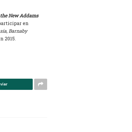
 the New Addams
participar en
asía
,
Barnaby
n 2015.
viar