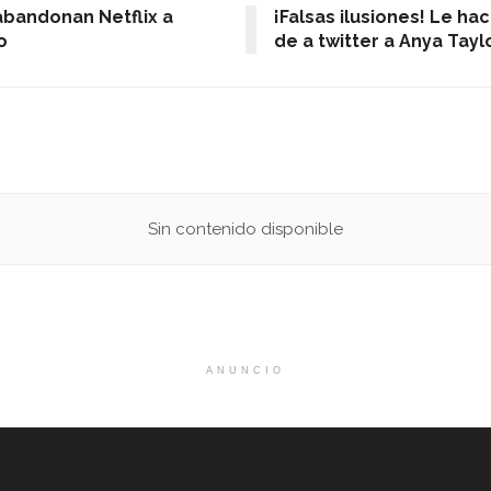
abandonan Netflix a
¡Falsas ilusiones! Le ha
o
de a twitter a Anya Tayl
Sin contenido disponible
ANUNCIO