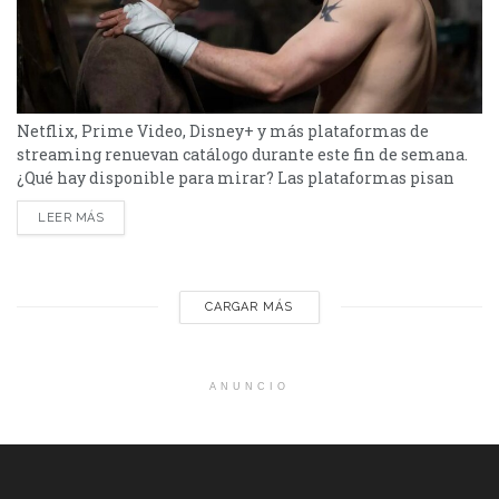
Netflix, Prime Video, Disney+ y más plataformas de
streaming renuevan catálogo durante este fin de semana.
¿Qué hay disponible para mirar? Las plataformas pisan
fuerte con una batería de lanzamientos que combinan
LEER MÁS
producciones locales y adaptaciones ambiciosas. De Netflix
a Disney+, pasando por Prime Video y HBO Max, el menú
tiene de todo. Half Man – HBO Max Es una...
CARGAR MÁS
ANUNCIO