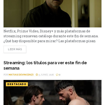
Netflix, Prime Video, Disney+ y más plataformas de
streaming renuevan catálogo durante este fin de semana.
¿Qué hay disponible para mirar? Las plataformas pisan
fuerte con una batería de lanzamientos que combinan
LEER MÁS
producciones locales y adaptaciones ambiciosas.
De Netflix a Disney+, pasando por Prime Video y HBO Max,
el menú tiene de todo. I Will Find You - Netflix Te
Streaming: los títulos para ver este fin de
encontraré es una miniserie basada en...
semana
POR
MATIAS DEVINCENZI
5 JUNIO, 2026
0
DESTACADO