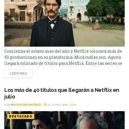
Comienza el octavo mes del año y Netflix colocará más de
50 producciones en su plataforma. Mirá cuáles son. Agosto
llegará colmado de títulos para Netflix. Entre las series se
destacan: Moria y la segunda parte de Cien Años de
LEER MÁS
Soledad, además de Toda la verdad de mis mentiras. Como
películas estarán Susurran tu nombre y las sagas clásicas
de...
Los más de 40 títulos que llegarán a Netflix en
julio
POR
MATIAS DEVINCENZI
24 JUNIO, 2026
0
DESTACADO