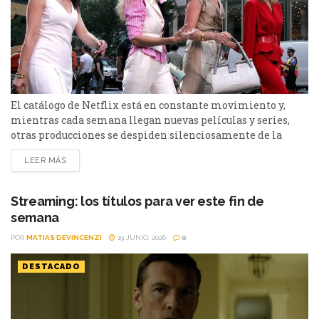
El catálogo de Netflix está en constante movimiento y,
mientras cada semana llegan nuevas películas y series,
otras producciones se despiden silenciosamente de la
plataforma. Esta vez, tres títulos muy diferentes entre sí
LEER MÁS
abandonarán el servicio en los próximos días: El bosque,
Sex and the City y Man to Man. Si todavía las tenías
pendientes o pensabas volver a verlas,...
Streaming: los títulos para ver este fin de
semana
POR
MATIAS DEVINCENZI
19 JUNIO, 2026
0
DESTACADO