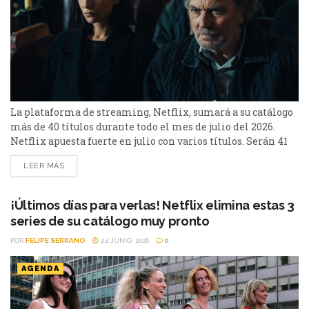
La plataforma de streaming, Netflix, sumará a su catálogo
más de 40 títulos durante todo el mes de julio del 2026.
Netflix apuesta fuerte en julio con varios títulos. Serán 41
en total, entre los que se destacan: La casa de la pradera,
LEER MÁS
Heartstopper Forever y Enola Holmes 3. La lista completa,
a continuación. Series Los peores vecinos del mundo...
¡Últimos días para verlas! Netflix elimina estas 3
series de su catálogo muy pronto
POR
FELIPE SERRANO
24 JUNIO, 2026
0
AGENDA