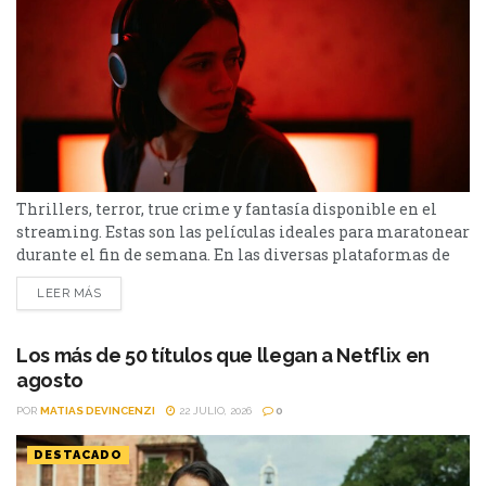
Thrillers, terror, true crime y fantasía disponible en el
streaming. Estas son las películas ideales para maratonear
durante el fin de semana. En las diversas plataformas de
streaming aparecen propuestas para todos los gustos: desde
LEER MÁS
un thriller español cargado de tensión y conspiraciones,
hasta un documental de true crime, una inquietante
película de terror psicológico y el esperado regreso de...
Los más de 50 títulos que llegan a Netflix en
agosto
POR
MATIAS DEVINCENZI
22 JULIO, 2026
0
DESTACADO