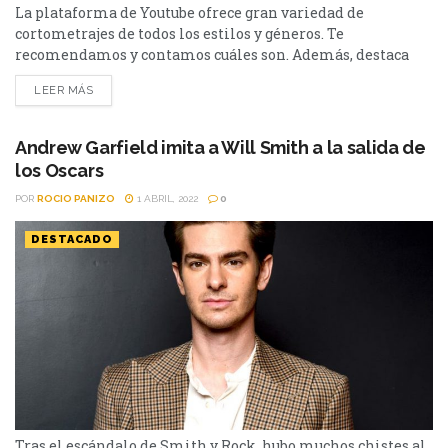
La plataforma de Youtube ofrece gran variedad de
cortometrajes de todos los estilos y géneros. Te
recomendamos y contamos cuáles son. Además, destaca
entre estos, el trabajo de un gran director japonés y otro
LEER MÁS
reconocido actor británico en el papel protagónico. La Ruta
Natural Un hombre despierta tras un extraño accidente, en
donde no recuerda absolutamente nada de su vida...
Andrew Garfield imita a Will Smith a la salida de
los Oscars
POR
ROCIO PANIZO
1 ABRIL, 2022
0
DESTACADO
Tras el escándalo de Smith y Rock, hubo muchos chistes al