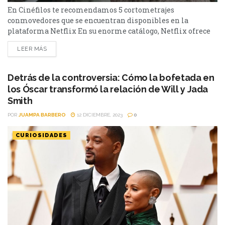
En Cinéfilos te recomendamos 5 cortometrajes
conmovedores que se encuentran disponibles en la
plataforma Netflix En su enorme catálogo, Netflix ofrece
una gran variedad de cortometrajes de diferentes
LEER MÁS
duraciones, algunos animados y otros no, te traemos
historias breves de diferentes géneros que pueden atraer tu
atención. Esta es una selección de 5 cortos conmovedores
Detrás de la controversia: Cómo la bofetada en
que no te podés perder en...
los Óscar transformó la relación de Will y Jada
Smith
POR
JUAMPA BARBERO
12 DICIEMBRE, 2023
0
CURIOSIDADES