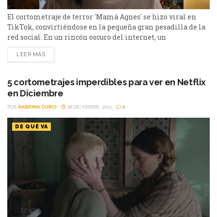
El cortometraje de terror 'Mamá Agnes' se hizo viral en
TikTok, convirtiéndose en la pequeña gran pesadilla de la
red social. En un rincón oscuro del internet, un
cortometraje está haciendo olas y generando escalofríos en
LEER MÁS
todo aquel que se atreve a verlo. "Mamá Agnes", una
producción independiente de corta duración, conquistó los
corazones (y las mentes inquietas) de los...
5 cortometrajes imperdibles para ver en Netflix
en Diciembre
POR
SABRINA CURCI
18 DICIEMBRE, 2023
0
DE QUÉ VA