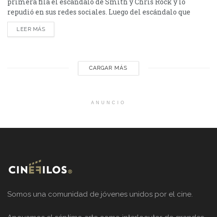
primera fila el escándalo de Smith y Chris Rock y lo
repudió en sus redes sociales. Luego del escándalo que
involucra a Will Smith y Chris Rock en los Oscars 2022,
LEER MÁS
varias personalidades de Hollywood emitieron su opinión
sobre el tema. Uno de los más contundentes fue Jim
Carrey quien...
CARGAR MÁS
ANUNCIO
Somos una comunidad de jóvenes unidos por el cine.