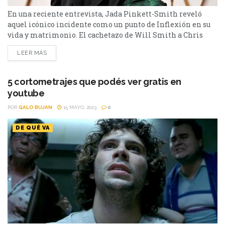
En una reciente entrevista, Jada Pinkett-Smith reveló
aquel icónico incidente como un punto de Inflexión en su
vida y matrimonio. El cachetazo de Will Smith a Chris
Rock durante los Óscar 2022 desencadenó un inesperado
LEER MÁS
giro. Esto se debe a que Jada Pinkett-Smith reveló que este
controvertido incidente fue fundamental para salvar su
matrimonio. En una reciente entrevista con People,...
5 cortometrajes que podés ver gratis en
youtube
POR
GALO BUJAN
15 MAYO, 2023
0
DE QUÉ VA