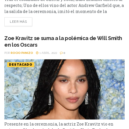
respecto; Uno de ellos vino del actor Andrew Garfield que, a
la salida de la ceremonia, imitó el momento de la
cachetada de Smith. Hace días, se vivió el momento más
LEER MÁS
incómodo de la ceremonia de los Oscars cuando el actor
Will Smith le pegó una cachetada a Chris...
Zoe Kravitz se suma a la polémica de Will Smith
en los Oscars
POR
ROCIO PANIZO
1 ABRIL, 2022
0
DESTACADO
Presente en la ceremonia, la actriz Zoe Kravitz vio en