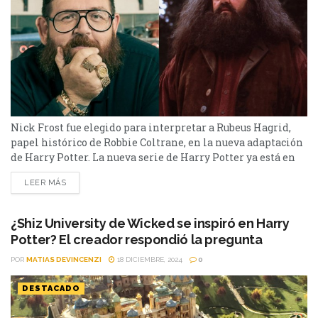
Nick Frost fue elegido para interpretar a Rubeus Hagrid,
papel histórico de Robbie Coltrane, en la nueva adaptación
de Harry Potter. La nueva serie de Harry Potter ya está en
camino. HBO viene confirmando en estos últimos días al
LEER MÁS
elenco que volverá a traer el mundo de Hogwarts a la
pantalla chica. Uno de esos nombres es Nick Frost, que...
¿Shiz University de Wicked se inspiró en Harry
Potter? El creador respondió la pregunta
POR
MATIAS DEVINCENZI
18 DICIEMBRE, 2024
0
DESTACADO