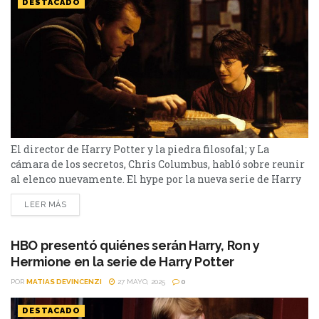
DESTACADO
El director de Harry Potter y la piedra filosofal; y La
cámara de los secretos, Chris Columbus, habló sobre reunir
al elenco nuevamente. El hype por la nueva serie de Harry
Potter es total. Se conocieron nuevas imágenes, y en torno
LEER MÁS
a ellas, habló Chris Columbus, encargado de los dos
primeros films del mago. El mismo explicó por qué
ahora...
HBO presentó quiénes serán Harry, Ron y
Hermione en la serie de Harry Potter
POR
MATIAS DEVINCENZI
27 MAYO, 2025
0
DESTACADO