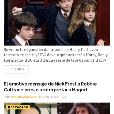
Se viene la expansión del mundo de Harry Potter, en
formato de serie, y HBO develó quiénes serán Harry, Ron y
Hermione. HBO emitirá una serie de televisión de Harry
Potter basada en los exitosos libros, tanto por cable como
LEER MÁS
en la plataforma de streaming. Esta nueva adaptación,
planea extenderse a lo largo de una década, podrá verse a
través de Max,...
El emotivo mensaje de Nick Frost a Robbie
Coltrane previo a interpretar a Hagrid
POR
FRANCISCO BLASON
17 ABRIL, 2025
0
DESTACADO