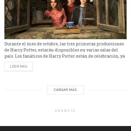
Durante el mes de octubre, las tres primeras producciones
de Harry Potter, estarán disponibles en varias salas del
país. Los fanáticos de Harry Potter están de celebración, ya
que las primeras tres películas de la saga, que marcó a toda
LEER MÁS
una generación, vuelven a los cines para revivir la emoción
del mundo mágico de J.K. Rowling. Estas cintas, que
dieron...
CARGAR MÁS
ANUNCIO