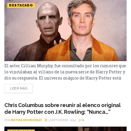
DESTACADO
El actor Cillian Murphy, fue consultado por los rumores que
lo vinculaban al villano de la nueva serie de Harry Potter y
dio su respuesta. El universo mágico de Harry Potter está
en plena etapa de renovación con la serie que prepara HBO
LEER MÁS
Max, y las especulaciones sobre el reparto no paran de
multiplicarse. Una de las más fuertes señalaba...
Chris Columbus sobre reunir al elenco original
de Harry Potter con J.K. Rowling: “Nunca…”
POR
MATIAS DEVINCENZI
3 SEPTIEMBRE, 2025
0