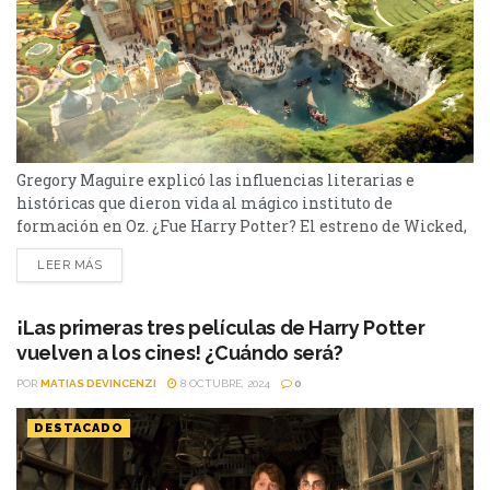
Gregory Maguire explicó las influencias literarias e
históricas que dieron vida al mágico instituto de
formación en Oz. ¿Fue Harry Potter? El estreno de Wicked,
con Cynthia Erivo y Ariana Grande, generó gran
LEER MÁS
expectativa, especialmente en torno a Shiz University, el
icónico instituto de magia de Oz. Ante las comparaciones
con Hogwarts, Gregory Maguire, autor del libro original, fue
¡Las primeras tres películas de Harry Potter
categórico:...
vuelven a los cines! ¿Cuándo será?
POR
MATIAS DEVINCENZI
8 OCTUBRE, 2024
0
DESTACADO