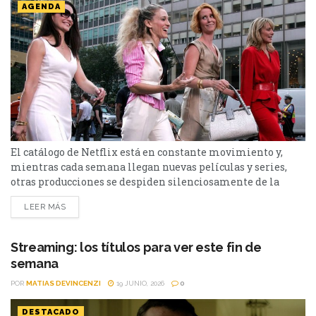
AGENDA
El catálogo de Netflix está en constante movimiento y,
mientras cada semana llegan nuevas películas y series,
otras producciones se despiden silenciosamente de la
plataforma. Esta vez, tres títulos muy diferentes entre sí
LEER MÁS
abandonarán el servicio en los próximos días: El bosque,
Sex and the City y Man to Man. Si todavía las tenías
pendientes o pensabas volver a verlas,...
Streaming: los títulos para ver este fin de
semana
POR
MATIAS DEVINCENZI
19 JUNIO, 2026
0
DESTACADO