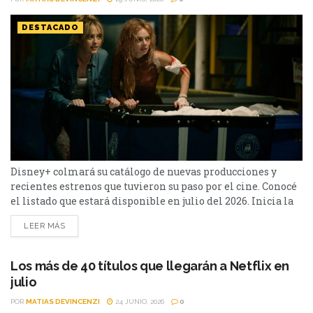
DESTACADO
Disney+ colmará su catálogo de nuevas producciones y
recientes estrenos que tuvieron su paso por el cine. Conocé
el listado que estará disponible en julio del 2026. Inicia la
segunda mitad del año, y Disney+ prepara varios títulos
LEER MÁS
destacados para su plataforma. Llegará la segunda
temporada de X-Men '97, y las secuelas de Boda Sangrienta
y El diablo viste a...
Los más de 40 títulos que llegarán a Netflix en
julio
POR
MATIAS DEVINCENZI
24 JUNIO, 2026
0