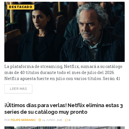
DESTACADO
La plataforma de streaming, Netflix, sumará a su catálogo
más de 40 títulos durante todo el mes de julio del 2026.
Netflix apuesta fuerte en julio con varios títulos. Serán 41
en total, entre los que se destacan: La casa de la pradera,
LEER MÁS
Heartstopper Forever y Enola Holmes 3. La lista completa,
a continuación. Series Los peores vecinos del mundo...
¡Últimos días para verlas! Netflix elimina estas 3
series de su catálogo muy pronto
POR
FELIPE SERRANO
24 JUNIO, 2026
0