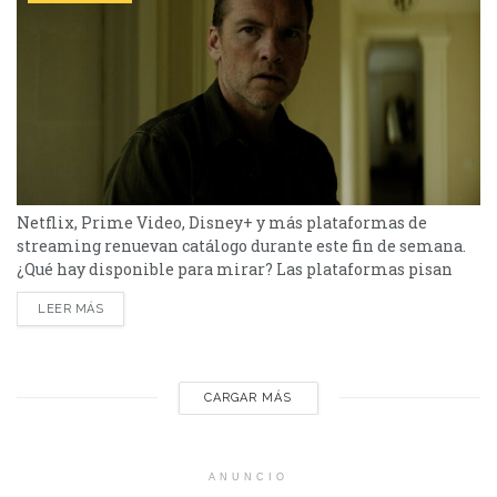
Netflix, Prime Video, Disney+ y más plataformas de
streaming renuevan catálogo durante este fin de semana.
¿Qué hay disponible para mirar? Las plataformas pisan
fuerte con una batería de lanzamientos que combinan
LEER MÁS
producciones locales y adaptaciones ambiciosas.
De Netflix a Disney+, pasando por Prime Video y HBO Max,
el menú tiene de todo. I Will Find You - Netflix Te
encontraré es una miniserie basada en...
CARGAR MÁS
ANUNCIO