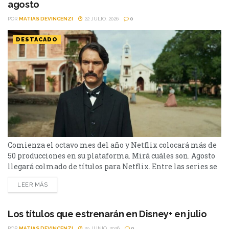
agosto
POR
MATIAS DEVINCENZI
22 JULIO, 2026
0
DESTACADO
Comienza el octavo mes del año y Netflix colocará más de
50 producciones en su plataforma. Mirá cuáles son. Agosto
llegará colmado de títulos para Netflix. Entre las series se
destacan: Moria y la segunda parte de Cien Años de
LEER MÁS
Soledad, además de Toda la verdad de mis mentiras. Como
películas estarán Susurran tu nombre y las sagas clásicas
de...
Los títulos que estrenarán en Disney+ en julio
POR
MATIAS DEVINCENZI
29 JUNIO, 2026
0