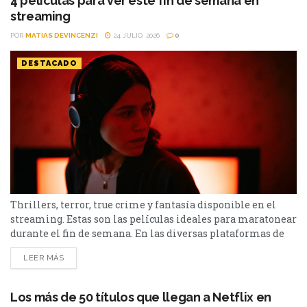
4 películas para ver este fin de semana en
streaming
POR
MATIAS DEVINCENZI
24 JULIO, 2026
0
DESTACADO
Thrillers, terror, true crime y fantasía disponible en el
streaming. Estas son las películas ideales para maratonear
durante el fin de semana. En las diversas plataformas de
streaming aparecen propuestas para todos los gustos: desde
LEER MÁS
un thriller español cargado de tensión y conspiraciones,
hasta un documental de true crime, una inquietante
película de terror psicológico y el esperado regreso de...
Los más de 50 títulos que llegan a Netflix en