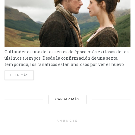
Outlander es una de las series de época más exitosas de los
últimos tiempos. Desde la confirmación de una sexta
temporada, los fanáticos están ansiosos por ver el nuevo
capítulo en las vidas de Jamie y Claire. Sin embargo,
LEER MÁS
debido a la pandemia, la serie se demoró mucho tiempo en
lanzar sus nuevos episodios. Finalmente, el primero de
ellos ya...
CARGAR MÁS
ANUNCIO