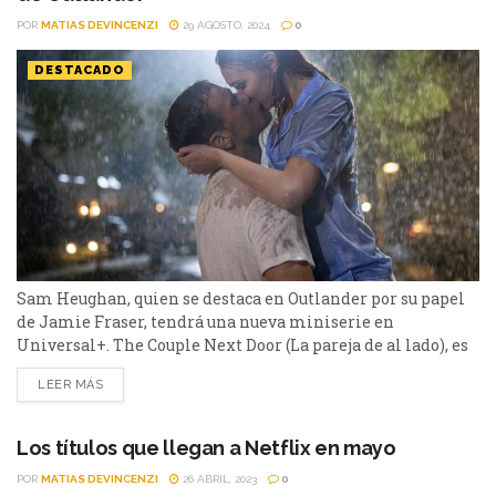
POR
MATIAS DEVINCENZI
29 AGOSTO, 2024
0
DESTACADO
Sam Heughan, quien se destaca en Outlander por su papel
de Jamie Fraser, tendrá una nueva miniserie en
Universal+. The Couple Next Door (La pareja de al lado), es
una serie exclusiva de Universal+ que llega el 3 de
LEER MÁS
septiembre. La misma es un apasionante thriller erótico
creado por el showrunner y guionista británico David
Allison (Marcella) y protagonizado por Sam
Los títulos que llegan a Netflix en mayo
Heughan (Outlander), Eleanor Tomlison (One Day), Alfred
POR
MATIAS DEVINCENZI
26 ABRIL, 2023
0
Enoch (How to Get Away with Murder) y Jessica De...