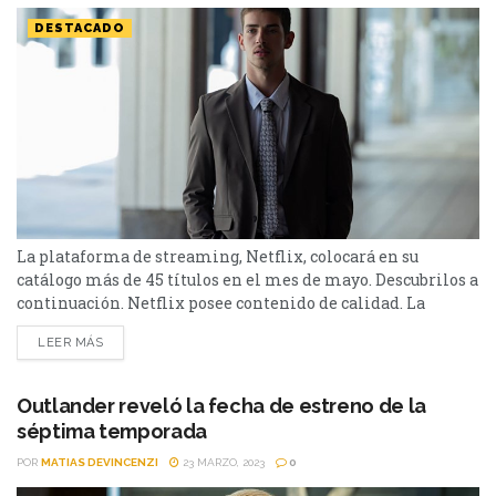
DESTACADO
La plataforma de streaming, Netflix, colocará en su
catálogo más de 45 títulos en el mes de mayo. Descubrilos a
continuación. Netflix posee contenido de calidad. La
plataforma de streaming, colocará más de 45 títulos en el
LEER MÁS
mes de mayo. Entre las series se destacan: Outlander:
temporada 6, Queer Eye: temporada 7 y El silencio.
Mientras que entre las películas...
Outlander reveló la fecha de estreno de la
séptima temporada
POR
MATIAS DEVINCENZI
23 MARZO, 2023
0