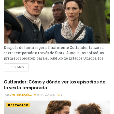
Después de tanta espera, finalmente Outlander lanzó su
sexta temporada a través de Starz. Aunque los episodios
primero llegaron para el público de Estados Unidos, los
fanáticos de Latinoamérica ya pueden ver la nueva entrega
LEER MÁS
a través de Star Plus. Sin lugar a dudas, todo indica que esta
nueva temporada será un gran éxito y que nos mostrará los
momentos...
Outlander: Cómo y dónde ver los episodios de
la sexta temporada
POR
CYNTHIA NUÑEZ
8 MARZO, 2022
0
DESTACADO