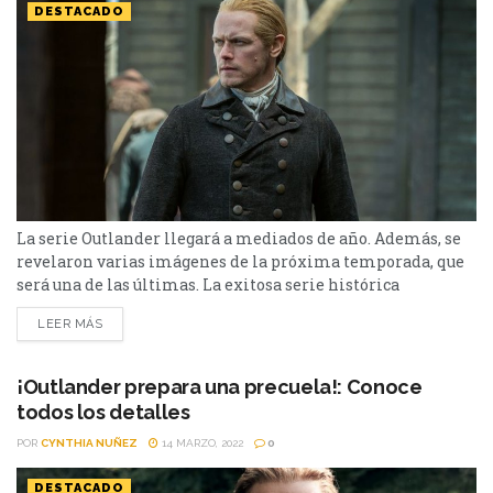
DESTACADO
La serie Outlander llegará a mediados de año. Además, se
revelaron varias imágenes de la próxima temporada, que
será una de las últimas. La exitosa serie histórica
protagonizada por Sam Heughan y Caitriona Balfe,
LEER MÁS
Outlander, confirmó su fecha de lanzamiento. Starz
confirmó que la primera parte de la penúltima temporada
de la producción se estrenará el 16 de junio. A diferencia...
¡Outlander prepara una precuela!: Conoce
todos los detalles
POR
CYNTHIA NUÑEZ
14 MARZO, 2022
0
DESTACADO