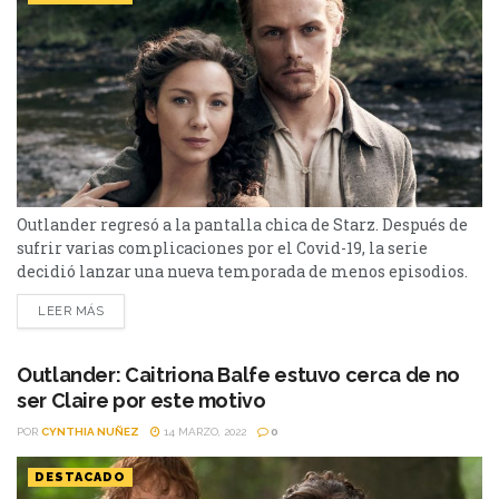
Outlander regresó a la pantalla chica de Starz. Después de
sufrir varias complicaciones por el Covid-19, la serie
decidió lanzar una nueva temporada de menos episodios.
Los fanáticos de Latinoamérica ya pueden encontrar
LEER MÁS
disponible los primeros episodios en Star Plus. Mientras
disfrutan de los nuevos capítulos que salen todas las
semanas, la producción se trae entre manos un nuevo
Outlander: Caitriona Balfe estuvo cerca de no
proyecto. ...
ser Claire por este motivo
POR
CYNTHIA NUÑEZ
14 MARZO, 2022
0
DESTACADO